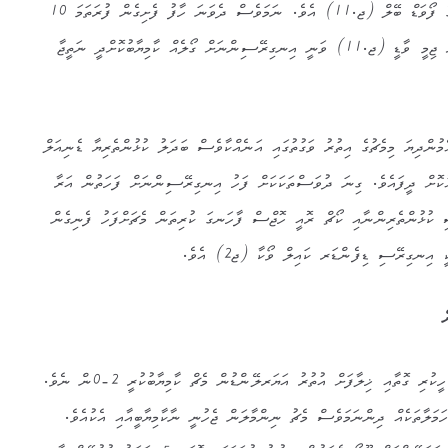
ކާމިޔާބުކޮށް ދިނީ ރިއަލް މެޑްރިޑްގެ ފޯވަޑް ބޭލް (ޖ.11) އެވެ. ނަމަވެސް ދެވަނަ ހާފު ފެށިގެން ފުރަތަމަ 10
މިނިޓް ތެރޭގައި ބަދަލު ކުޅުންތެރިޔާ ޖިމީ ވާޑީ (ޖ.11) ވަނީ އިނގިރޭސިންނަށް ގޯލެއް ކާމިޔާބުކޮށްދީ ނަތީޖާ
ުންދިޔަ މިމެޗުގެ އިތުރު ވަގުތުގައި އަނެއްކާވެސް ބަދަލު ކުޅުންތެރިޔާ ޑެނިއަލް
ުކޮށް ދީފައެވެ. ގިނަ ދުވަސްތަކަކަށް ފަހު އިނގިރޭސިންނަށް ފަހަތުން އަރާ
ި ކުޅުންތެރިންނާއި ކޯޗް ރޮއީ ހޮޖްސް ފާހަނގަ ކުރިތަން މެޗަށްފަހު ފެނިގެން
 އިނގިރޭސި ޑިފެންޑަރ ކައިލް ވޯކާ (ޖ2) އެވެ.
ގްރޫޕް ސީގެ މިމެޗުގައި ގިނަބަޔަކު ހީކުރި ގޮތާއި ޚިލާފަށް އުތުރު އަޔަރލޭންޑުން މެޗް ކާމިޔާބުކުރީ 2-0ން ނެވެ.
ަމަލާތަކެއް ދިންނަމަވެސް މެޗު ނިންމާލަން ޖެހުނީ ނާކާމިޔާބީއާއި އެކުއެވެ.