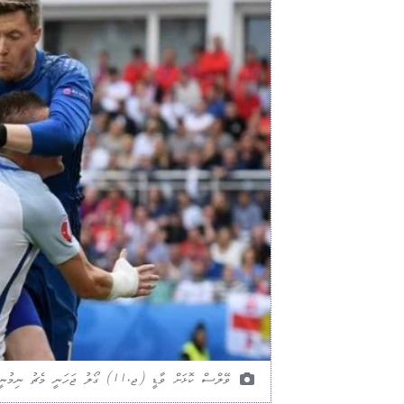
ވޭލްސް ކޮޅަށް ވާޑީ (ޖ.11) ގޯލު ޖަހަނީ މެޗު ނިމުނީ 2-1 ން އިނގިރޭސިން މޮޅުވެގެން. ފޮޓޯ: ޔޫއެފާ