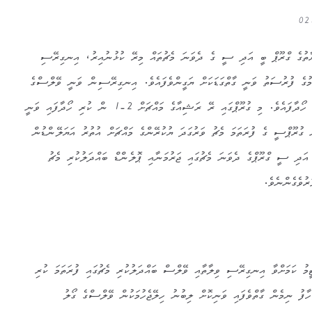
ފުޓުބޯޅާ މުބާރާތުގެ ގްރޫޕް ބީ އަދި ސީ ގެ ދެވަނަ މެޗުތައް މިރޭ ކުޅުނުއިރު، އިނގިރޭސި
ިން ޖާގަ ލިބުމުގެ ފުރުސަތު ވަނީ ގާތްގަޑަކަށް ޔަގީންވެފައެވެ. އިނގިރޭސިން ވަނީ ވޭލްސްގެ
މައްޗަށް ފަހު ވަގުތު 2-1ން ކުރި ހޯދާފައެވެ. މި ގުރޫޕްގައި ރޭ ރަޝިއާގެ މައްޗަށް 2-1 ން ކުރި ހޯދާފައި ވަނީ
 ގުރޫޕްސީ ގެ ފުރަތަމަ މެޗު ވަރުގަދަ ޔުކުރޭންގެ މައްޗަށް އުތުރު އަޔަލޭންޑުން
އެވެ. އަދި ސީ ގްރޫޕްގެ ދެވަނަ މެޗުގައި ޖަރުމަނާއި ޕޮލެންޑް ބައްދަލުކުރި މެޗު
ރުވެގެންނެވެ.
ޓީމު ކަމަށްވާ އިނގިރޭސި ވިލާތާއި ވޭލްސް ބައްދަލުކުރި މެޗުގައި ފުރަތަމަ ކުރި
ފު ނިމެން ގާތްވެފައި ވަނިކޮށް ލިބުނު ހިލޭޖެހުމަކުން ވޭލްސްގެ ގޯލު