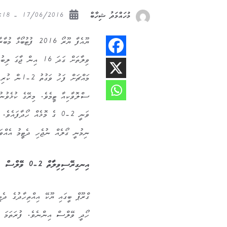
17/06/2016 - 02:18
މުހައްމަދު ޝިހާބް
ޔޫއެފާ ޔޫރޯ 2016 
ވިލާތަށް ގަދަ 16 އ
ސްލޮވާކިއާ ޓީމެވެ. މިރޭގެ ކުޅެވުނު
ވަނީ 2-0 ގެ މޮޅެއް ހޯދާފަ
ނިމުނީ ގޯލެއް ނުޖެހި ދެޓީމު އެއްވަ
އިނގިރޭސިވިލާތް 2-0 ވޭލްސް
ގްރޫޕް ބީގައި ޔޫކޭ އިއްތިހާދުގެ ދެ
ހޯދީ ވޭލްސް އިންނެވެ. ފުރަތަމަ ހާ