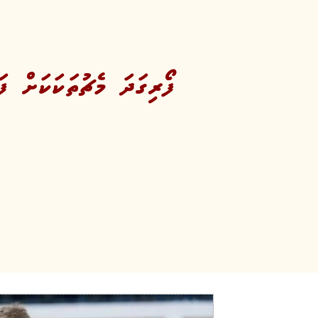
ފޯރިގަދަ މެޗުތަކަކަށް ފަހު ގިނަޓީ