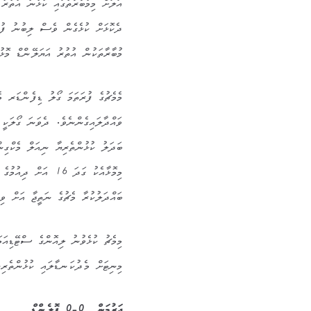
މުބާރާތަކުން އުތުރު އަޔަލޭންޑް މޮޅު
ވައްދާލައިގެންނެވެ. ދެވަނަ ގޯލަކީ ޔ
މިމޮޅާއެކު ގަދަ 16 
ބައްދަލުކުރާ މެޗުގެ ނަތީޖާ އަށް ވ
މިމެޗު
ކުޅެވުނު ލިއޮންގެ ސްޓޭޑިއަ
މިނިޓަށް މެދުކަނޑާލައި ކުޅުންތެރ