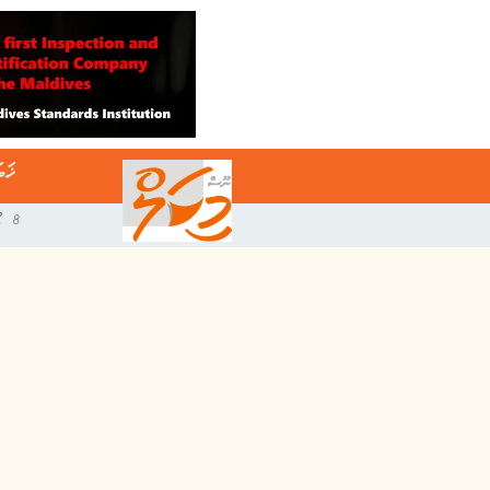
ޚަބ
8 އޯގަސްޓް 2026