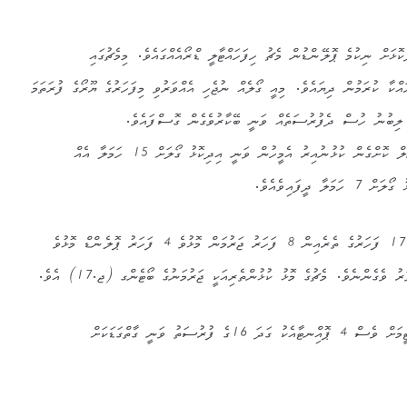
ޮޅަށް ނިކުމެ ޕޮލޭންޑުން މެޗު ހިފަހައްޓާލީ ޑްރޯއެއްގައެވެ. މިމެޗުގައި
ްކާ ކުރަމުން ދިޔައެވެ. މިއީ ގޯލެއް ނުޖެހި އެއްވަރުވި މިފަހަރުގެ ޔޫރޯގެ ފުރަތަމަ
ް ލިބުނު ހުސް ދެފުރުސަތެއް ވަނީ ބޭކާރުވެގެން ގޮސްފައެވެ.
ޖަރުމަނުން މެޗުގެ ބޮޑުބައި ކޮންޓްރޯލް ކޮށްގެން ކުޅުނުއިރު އެމީހުން ވަނީ އިދިކޮޅު ގޯލަށް 15 ހަމަލާ އެއް
 ދީފައިވެއެވެ.
މިދެޓީމު މީގެ ކުރިން ބައްދަލުކުރި 17 ފަހަރުގެ ތެރެއިން 8 ފަހަރު ޖަރުމަން މޮޅުވެ 4 ފަހަރު ޕޮލެންޑް މޮޅުވެ
މެޗު އެއްވަރުވެގެން ނިމުމުން މިދެޓީމަށް ވެސް 4 ޕޮއިްނޓާއެކު ގަދަ 16ގެ ފުރުސަތު ވަނީ ގާތްގަޑަކަށް