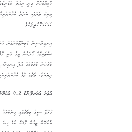
ހަމަހަމަކޮށްދީފައެވެ.
އިނގިރޭސިން ޑޮމިނޭޓްކޮށްގެން ކުޅެމ
ސްޓަރިޖްގެ ގޯލަކުން ޓީމު ވަނީ މޮޅ
މެޗަކުން މޮޅުވުމުގެ އުފާ އިނގިރޭސ
ދިޔައެވެ. މެޗުގެ މޮޅު ކުޅުންތެރިއަކީ
އުތުރު އަޔަރލޭންޑް 2-0 ޔުކުރޭން
ޔުކުރޭން ޓީމުން މޮޅަށް ކުޅެ ގިނަ ހ