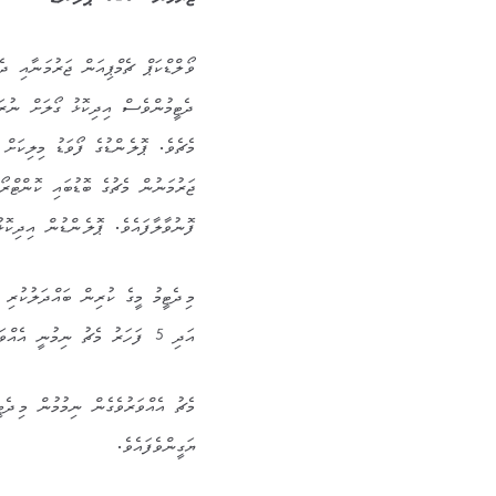
ޖަރުމަން 0-0 ޕޮލެންޑް
ވޯލްޑްކަޕް ޗެމްޕިއަން ޖަރުމަނާއި ދެކ
ދެޓީމުންވެސް އިދިކޮޅު ގޯލަށް ނުރައ
މެޗެވެ. ޕޮލެންޑުގެ ފޯވަޑު މިލިކަށ
ފޮނުވާލާފައެވެ. ޕޮލެންޑުން އިދިކޮޅު ގޯލަށް 7 ހަމަލާ
އަދި 5 ފަހަރު މެޗު ނިމުނީ އެއްވަރު ވެގެންނެވެ. މެޗުގެ މޮޅު ކުޅުންތެރިއަކީ ޖަރުމަނުގެ ބޯޓެންގ (ޖ.17) އެވެ.
ޔަގީންވެފައެވެ.