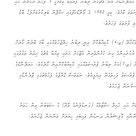
އަލަށް މިމުބާރާތުގައި ކުޅުނު އުތުރު އަޔަލޭންޑަށް ޔޫރޯ މެޗަކުން ލިބުނު ފުރަތަމަ މިމޮޅަކީ 5 ފަހަރު ޔުކުރޭން އާއި
ދެކޮޅަށް ކުޅެގެން ވެސް ލިބުނު ފުރަތަމަ މޮޅެވެ. މިއީ 1982 ގެ ވޯލްޑްކަޕްގައި ސްޕޭން ބަލިކުރުމަށްފަހު ބޮޑު
ވި ފުރަތަމަ ފަހަރެވެ.
މެމެޗުގެ ފުރަތަމަ ގޯލު ޑިފެންޑަރ މެކްއޯލޭ (ޖ.4) ކާމިޔާބުކޮށް ދިނީ ލިބުނު ހިލޭޖެހުމެއްގައި ބޯޅަ ބޮލުން ގޯލަށް
ުކުރެއިންގެ ގިނަ ކުޅުންތެރިން އެޓޭކަށް އަރައި ތިއްބާ މެޗުގެ އިތުރު ވަގުތުގައި
ބަދަލު ކުޅުންތެރިޔާ ނިއަލް މެކްގިން (ޖ.7)އަށް ލިބުނު ފުރުސަތެއްގައި ކާމިޔާބުކޮށްދިން ގޯލެކެވެ. އަޔަލޭންޑްގެ
އަށް ދިއުމުގެ ފުރުސަތު ފަހިވެގެން ދިޔައީއެވެ. ނަމަވެސް ގްރޫޕުގެ ފަހުމެޗުގައި ޕޮލެންޑާއި
ިސްނަން ޖެހެއެވެ.
މަށް އައި ހެއިލް ސްޓޯމެއް (ގަނޑުފެނުގެ ވާރޭ) ގެ ސަބަބުން ތިން ހަތަރު
ިންނާއި އޮފިޝަލުން ދަނޑުން ފައިބައި ހިޔަލަށް ވަންނަން ޖެހުނެވެ.