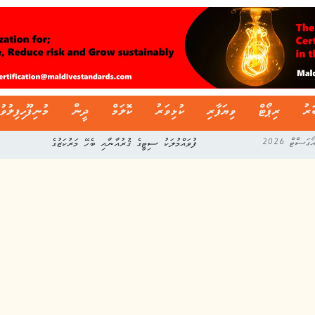
ަރު
ރިޕޯޓް
ވިޔަފާރި
ކުޅިވަރު
ކޮލަމް
ދީން
މުނިފޫހިފިލުވު
ދިވެހި ސާފިން ލީގުގެ މިއަހަރުގެ ފުރަތަމަ