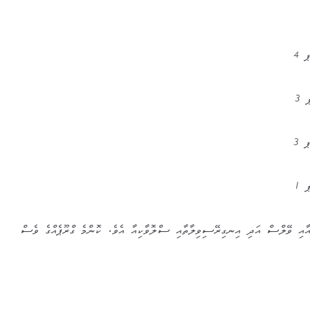
އާއި ވޭލްސް އަދި އިނގިރޭސިވިލާތާއި ސްލޮވާކިއާ އެވެ. ކޮންމެ ގްރޫޕެއްގެ ވެސް