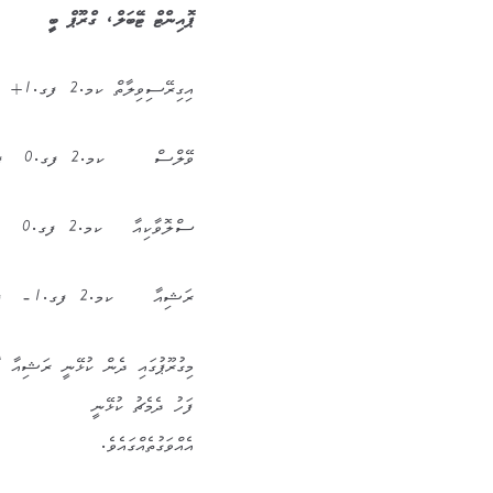
ޕޮއިންޓް ޓޭބަލް، ގްރޫޕް ބީ
އިގިރޭސިވިލާތް ކމ.2 ފގ.1+ ޕ 4
ވޭލްސް ކމ.2 ފގ.0 ޕ 3
ސްލޮވާކިއާ ކމ.2 ފގ.0 ޕ 3
ރަޝިއާ ކމ.2 ފގ.1- ޕ 1
މިގުރޫޕުގައި ދެން ކުޅޭނީ ރަޝިއާ 
ފަހު ދެމެޗު ކުޅޭނީ
އެއްވަގުތެއްގައެވެ.