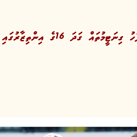
މުތައް ގަދަ 16ގެ އިންތިޒާރުގައި