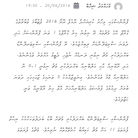
20/06/2016 - 19:50
މުހައްމަދު ޝިހާބް
ފްރާންސްގައި މިހާރު ކުރިޔަށްދާ ޔޫއެފާ ޔޫރޯ 2016 ފުޓުބޯޅަ މުބާރާތުގެ
ގްރޫޕް އޭގެ މެޗުތައް ރޭ ނިމުނު އިރު ގްރޫޕްގެ 1 ވަނަ ފްރާންސަށް އަދި
ދެވަނަ ސްވިޒަލޭންޑަށް ލިބިއްޖެއެވެ. ރޭ ފްރާންސާއި ސްވިޒަރލޭންޑް
ބައްދަލުކުރި މެޗު ނިމުނި ލަނޑެއް ނުޖެހި ދެޓީމު އެއްވަރު ވެގެންނެވެ.
އަދި ރޫމޭނިއާ އާއި އަލްބޭނިއާ ބައްދަލުކުރި މެޗު ނިމުނީ 1-0 ން
އަލްބޭނިއާ މޮޅު ވެގެންނެވެ. މިނަތީޖާއާއެކު 3 ވަނައިގެ ޖާގައިގައި ދެވަނަ
ބުރަށް ދިއުމުގެ ފުރުސަތު އަލްބޭނިއާއަށް އޮތް އިރު ރޫމޭނީއާ ވަނީ
ކަޓާފައެވެ.
ފްރާންސާއި ސްވިޒަލޭންޑް ބައްދަލުކުރި މެޗަށް ބޮޑު ބަދަލުތަކަކާއެކު ނިކުތް
ފުރަތަމަ 11 އަށް މެޗު ކަމިޔާބު ކުރެވޭގޮތެއް ނުވިއެވެ. މެޗުގެ ފުރަތަމަ