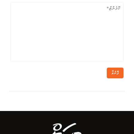
ފޮނުވާ