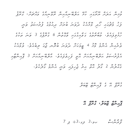
މުޅިން އަލަށް ޔޫރޯގައި ކުޅޭ އަލްބޭނިއާއިން ރޫމޭނިއާގެ މައްޗަށް، ގްރޫޕު
ފަހު މެޗުގައި ހޯދި މޮޅާއެކު ދެވަނަ ބުރަށް ދިއުމުގެ ފުރުސަތު ވަނީ
ހުޅުވިފައެވެ. މުބާރާތުގެ ގަވާއިގުގައި ވާގޮތުން 6 ގުރޫޕުގެ 3 ވަނަ ތަކުގެ
ތެރެއިން އެންމެ މޮޅު 4 ޓީމަކަށް ދެވަނަ ބުރުްނ ޖާގަ ލިބެއެވެ. ވުމާއެކު
އެފުރުސަތު އަލްބޭނިއާއަށް އޮތީ ފަހިވެފައެވެ. އާލްބޭނިއާއަށް 3 ޕޮއިންޓާއި
ގެއްލުން 2 ގޯލު އޮތް އިރު ޖެހިފައި ވަނީ އެންމެ ގޯލެކެވެ.
ގުރޫޕް އޭ ގެ ފޮއިންޓް ޓޭބަލް
ޕޮއިންޓް ޓޭބަލް، ގްރޫޕް އޭ
ފްރާންސް ކމ.3 ފގ.3+ ޕ 7