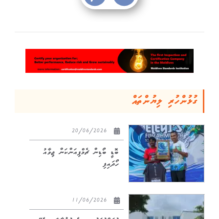
ގުޅުންހުރި ލިޔުންތައް
20/06/2026
ބޮޑީ ބޯޑިން ޗެމްޕިއަންކަން ޖިވާއު
ހޯދައިފި
11/06/2026