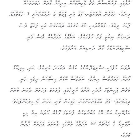
ހާފުގައި ފްރާންސުން މެޗު ޑޮމިނޭޓްކޮށް އިދިކޮޅު ގޯލަށް ހަމަލަތަކެއް
ދިނެވެ. އެގޮތުން ޔުވެންޓަރސްގެ ތަރި ޕޮގްބާ ގެ ނުރައްކާތެރި 3 ހަމަލާއެއްް
ފާހަގަ ވިއެވެ. މުބާރާތުަގއި މޮޅު ކުޅުމެއް ދައްކަމުން އައި ޕަޔެޓް ވެސް
ދަނޑަށް ނިކުތީ ފަހު ހާފުގައެވެ. ޔަޔެޓްގެ ހަމަލާއެއް ވެސް ވަނީ
ސްވިޒަލޭންޑްގެ ގޯލް ދަނޑިއަށް އަރާފައެވެ.
ދެވަނަ ހާފުގައި ސްވިޒަލޭންޑްގެ ކުޅުން ވަރުގަދަ ކުރިއެވެ. އަދި އިދިކޮޅު
ގޯލަށް ހަމަލާވެސް ދިނެވެ. ނަމަވެސް ބޮޑަށް އިސްކަން ދީފައި ވަނީ
މެޗުން ޕޮއިންޓެއް ހޯދައި ޔޫރޯގެ ތާރީޚުގައި ފުރަތަމަ ފަހަރަށް ދެވަނަ ބުރަށް
ދިއުމަށެވެ. މެޗު އެއްވަރުކޮށްގެން އެމީހުން ވަނީ އެކަން ހާސިލުކޮށްފައެވެ.
އަލްބޭނިއާ އަށް ބޮޑު މުބާރާތަކުން ފުރަތަމަ މޮޅެއް ހޯދުނު އިރު މިއީ
ރުމޭނިއާ ގެ މައްޗަށް 68 އަހަރުގެ ތެރޭގައި ފުރަތަމަ ފަހަރަށް ހޯދުނު
މޮޅެވެ.