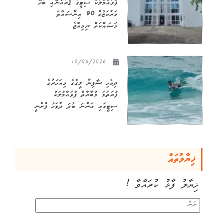
ފުވައްމުލަކު ސިޓީގެ ޤުރުއާނާއި ބެހޭ
މަރުކަޒުގެ 90 އިންސައްތަ
މަސައްކަތް ނިމިއްޖެ
10/06/2026
ދިވެހި ސާފިން ލީގުގެ މިއަހަރުގެ
ފުރަތަމަ މުބާރާތް ފުވައްމުލަކު
ސިޓީގައި އަންނަ ބުދަ ދުވަހު ފެށެނީ
ޚިޔާލުތައް
ޚިޔާލު ފާޅު ކުރައްވާ !