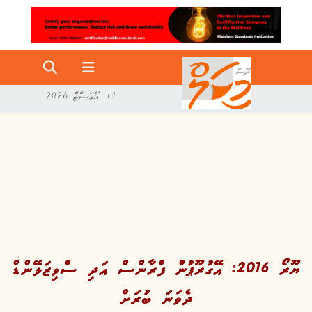
11 އޯގަސްޓް 2026
ޔޫރޯ 2016: އޭގުރޫޕުން ފްރާންސް އަދި ސްވިޒަލޭންޑް
ދެވަނަ ބުރަށް