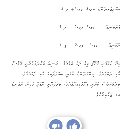
ސްވިޒަރލޭންޑް ކމ.3 ފގ.1+ ޕ 5
އަލްބޭނިއާ ކމ.3 ފގ.2- ޕ 3
ރޫމޭނިއާ ކމ.3 ފގ.2- ޕ 1
މިރޭ ކުޅެވޭނީ ގުްރޫޕް ބީގެ ފަހު ދެމެޗެވެ. ރަޝިއާ ބައްދަލުކުރާނީ ވޭލްސް
އާއި ދެކޮޅަށެވެ. އިންގްލޭންޑު ކުޅެނީ ސޮލްވާކިއާ އާއި ދެކޮޅަށެވެ.
މިދެމެޗުވެސް ކުޅޭނީ އެއްގަޑިއެއްގައެވެ. މެޗުފަށާނީ ރާއްޖޭ ގަޑިން ރޭގަނޑު
12 ޖަހާއިރުއެވެ.