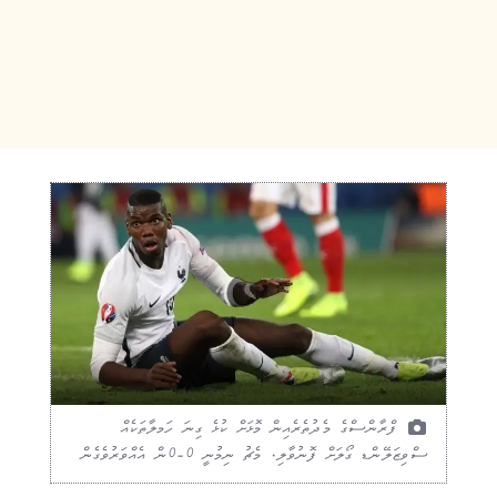
ފްރާންސްގެ މެދުތެރެއިން މޮޅަށް ކުޅެ ގިނަ ހަމލާތަކެއް
ސްވިޒަލޭންޑ ގޯލަށް ފޮނުވާލި. މެޗު ނިމުނީ 0-0ން އެއްވަރުވެގެން