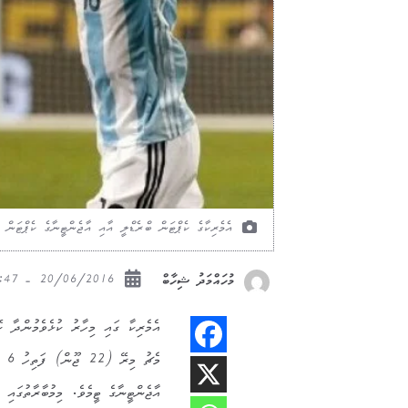
އެމެރިކާގެ ކެޕްޓަން ބްރެޑްލީ އާއި އާޖެންޓީނާގެ ކެޕްޓަން މެސީ ގެ ކުރިމަތި
20/06/2016 - 22:47
މުހައްމަދު ޝިހާބް
މެ