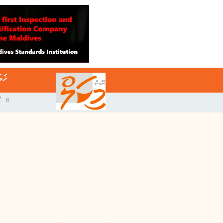
ޚަބ
8 އޯގަސްޓް 2026