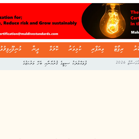
ަރު
ރިޕޯޓް
ވިޔަފާރި
ކުޅިވަރު
ކޮލަމް
ދީން
މުނިފޫހިފިލުވު
ފުވައްމުލަކު ސިޓީގެ ޤުރުއާނާއި ބެހޭ މަރުކަޒުގެ