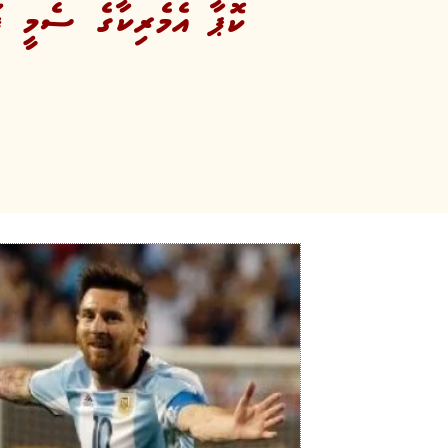
ކޮޕާ އެމެރިކާގެ ސެމީ ފަ