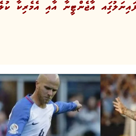
އިނަލުގަިއ އާޖެންޓީނާ އާއި އެމެރިކާ ކުޅެ