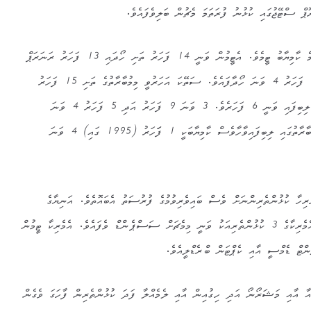
ޫޕް ސްޓޭޖުގައި ކުޅުނު ފުރަތަމަ މެޗުން ބަލިވެފައެވެ.
އާޖެންޓީނާ ޓީމަކީ މިމުބާރާތުގެ އެންމެ ކާމިޔާބު ޓީމެވެ. އެޓީމުން ވަނީ 14 ފަހަރު ތަށި ހޯދައި 13 ފަހަރު ރަނަރަޕް
ކަން، 4 ފަހަރު 3 ވަނަ އަދި 2 ފަހަރު 4 ވަނަ ހޯދާފައެވެ. ސަތޭކަ އަހަރުވީ މިމުބާރާތުގެ ތަށި 15 ފަހަރު
ހޯދާފައިވާ އުރުގުއޭ އަށް 2 ވަނަ ލިބިފައި ވަނީ 6 ފަހަރެވެ. 3 ވަނަ 9 ފަހަރު އަދި 5 ފަހަރު 4 ވަނަ
ލިބިފައި އެވެ. އެމެރިކާ ޓީމަށް މިމުބާރާތުގައި ލިބިފައިވާހާވެސް ކާމިޔާބަކީ 1 ފަަހަރު (1995 ގައި) 4 ވަނަ
ުރިހާ ކުޅުންތެރިންނަށް ވެސް ބައިވެރިވުމުގެ ފުރުސަތު އެބައޮތެވެ. އަނިޔާގެ
މައްސަލައެއް ނެތެވެ. ނަމަވެސް އެމެރިކާގެ 3 ކުޅުންތެރިއަކު ވަނީ މިމެޗަށް ސަސްޕެންޑް ވެފައެވެ. އެމެރިކާ ޓީމުން
ންޓް ޑެމްސީ އާއި ކެޕްޓަން ބްރެޑްލީއެވެ.
ާ އާއި މަޝަރޯނޯ އަދި ހިގުއިން އާއި ލެމެއްލާ ފަދަ ކުޅުންތެރިން ފާހަގަ ވެގެން