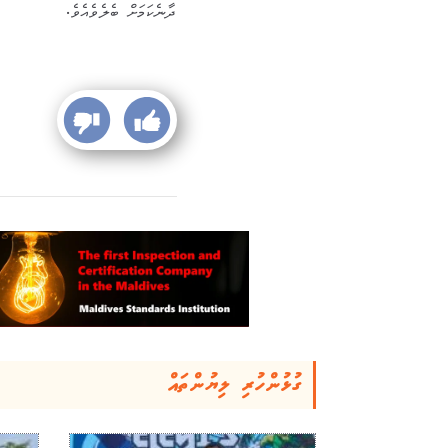
ދާނެކަމަށް ބެލެވެއެވެ.
ގުޅުންހުރި ލިޔުންތައް