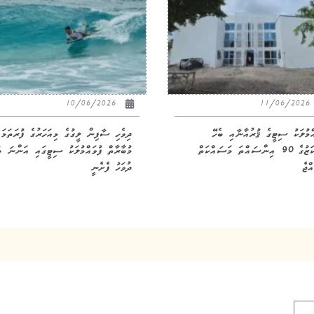
10/06/2026
11/06/20
އްމުލަކު ސިޓީގެ ޤުރުއާނާއި ބެހޭ
ދިވެހި ސާފިން ލީގުގެ މިއަހަރުގެ ފުރަތަމަ
މަރުކަޒުގެ 90 އިންސައްތަ މަސައްކަތް
މުބާރާތް ފުވައްމުލަކު ސިޓީގައި އަންނަ ބ
ްޖެ
ދުވަހު ފެށެނީ