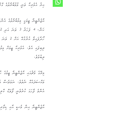
އިރު އެމެރިކާ ވަނީ މުމުބާރާތުގެ ގްރ
ލިބުމެވެ.
މިރޭގެ މެޗުގައި އާޖެންޓީނާ ޓީމުގެ ހ
އެންމެ ފާހަގަ ކުރެވެނީ ފޯވަޑް ކްލި
އާޖެންޓީނާ އިން މެސީ އާއި ޑިމާރިއ