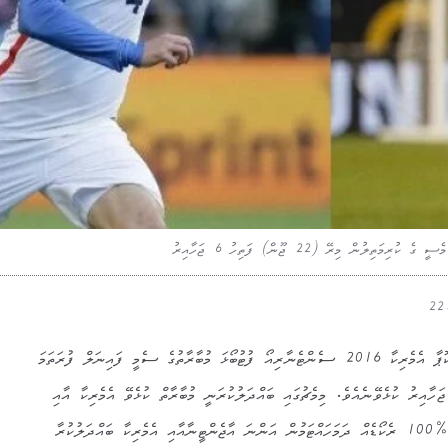
ލުން މިރޭ (22 ޖޫން) ފަތިހު 6 ޖަހާއިރު
އެމެރިކާ ގައި މިހާރު ކުޅެވެމުންދާ ކޮޕާ އެމެރިކާ 2016 ސެންޓެނާރިއޯ ފުޓުބޯޅަ މުބާރާތުގެ ސެމީ ފައިނަލް ފުރަތަމަ
ޗު މިރޭ (22 ޖޫން) ފަތިހު 6 ޖަހާއިރު ކުޅެވޭނެއެވެ. މިމެޗުގައި ބައްދަލުކުރަނީ މުބާރާތް ކުޅެވޭ އެމެރިކާ އާއި
އާޖެންޓީނާގެ ޓީމެވެ. މިމުބާރާތުގައި %100 ރެކޯޑެއް ދަމަހައްޓަމުން އަންނަ އާޖެންޓީނާއާއި އެމެރިކާ ބައްދަލުކުރާ