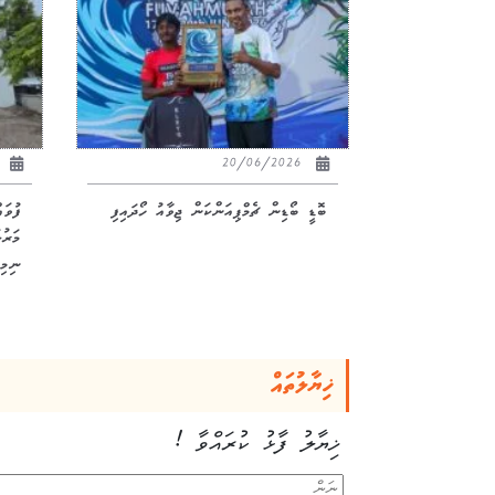
26
20/06/2026
ބޮޑީ ބޯޑިން ޗެމްޕިއަންކަން ޖިވާއު ހޯދައިފި
ފުވަ
ނިމިއ
ޚިޔާލުތައް
ޚިޔާލު ފާޅު ކުރައްވާ !