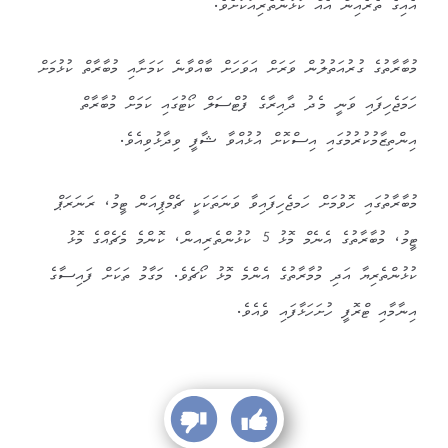
އެއިގެ ތެރެއިން އެއް ކުޅުންތެރިއަކަށެވެ.
މުބާރާތުގެ ގުރުއަތުލުން ވަރަށް އަވަހަށް ބާއްވާނެ ކަމަށާއި މުބާރާތް ކުޅުމަށް
ހަމަޖެހިފައި ވަނީ މެދު ދާއިރާގެ ފުޓްސަލް ކޯޓުގައި ކަމަށް މުބާރާތް
އިންތިޒާމުކުރުމުގައި އިސްކޮށް އުޅުއްވާ ޝާފީ ވިދާޅުވިއެވެ.
މުބާރާތުގައި ހޮވުމަށް ހަމޖެހިފައިވާ ވަނަތަކަކީ ޗެމްޕިއަން ޓީމު، ރަނަރަޕް
ޓީމު، މުބާރާތުގެ އެނެމް މޮޅު 5 ކުޅުންތެރިއން، ކޮންމެ މެޗެއްގެ މޮޅު
ކުޅުންތެރިޔާ އަދި މުމާރާތުގެ އެންމެ މޮޅު ކޯޗެވެ. މަގާމު ތަކަށް ފައިސާގެ
އިނާމާއި ޓްރޮފީ ހުށަހަޅާފައި ވެއެވެ.