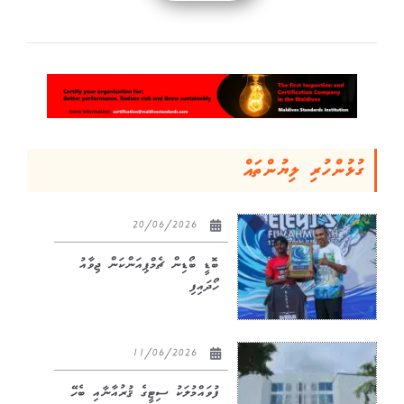
ގުޅުންހުރި ލިޔުންތައް
20/06/2026
ބޮޑީ ބޯޑިން ޗެމްޕިއަންކަން ޖިވާއު
ހޯދައިފި
11/06/2026
ފުވައްމުލަކު ސިޓީގެ ޤުރުއާނާއި ބެހޭ