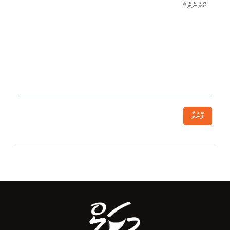
ފޮނުވާ