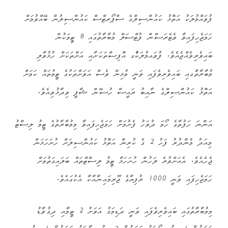
ފުވައްމުލަކު އަތޮޅު ކައުންސިލްގެ ސްޕޯރޓްސް ކައުންސިލުން ބޭއްވުމަށް
ހަމަޖެހިފައިވާ ވެޓެރަސްން ފުޓްސަލް މުބާރާތުގައި 8 ޓީމަކުން
ބައިވެރިވެއްޖެއެވެ. ފުވައމުލަކުެގ އޮފިސްތަކަށާއި އަށްތަކަށް ހުޅުވާލި
މުބާރާތުަގއި ބައިވެރިވެފައި ވަނީ މުޅިން ވެސް އަވަށްތަކުގެ ޓީމުތައް ކަމަށް
އަތޮޅު ކައުންސިލްގެ ނާއިބު ރައީސް ހުސޭން ޝާފީ ވިދާޅުވިއެވެ.
އަންނަ ހަފުތާގެ ހޯމަ ދުވަހު ފެށުމަށް ހަމަޖެހިފައިވާ މިމުބާރާތުގެ ޓީމު ލިސްޓު
މިއަދު މެންދުރު ފަހު 2 ގެ ކުރިން އަތޮޅު ކައުންސިލަށް ހުށަހަޅަން
ޖެހެއެވެ. އެއަށްވުރެ ލަހުން ހުށަހަޅާ ޓީމު ލިސްޓްތައް ބަލައިގަތުމަށް
ހަމަޖެހިފައި ވަނީ 1000 ރުފިޔާގެ ޖޫރިމައިނާއާކާ އެކުގައެވެ.
މިމުބާރާތުގައި ބައިވެރިވެފައި ވަނީ ދަޑިމަގު އަވަށު 2 ޓީމާއި ދިގުވާޑު