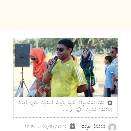
އަތޮޅު ކައުންސިލްގެ ނާއިބު ރައީސް ހުސެއިން ޝާފީ، ކުޅިވަރު
ހަރަކާތެއްގެ ތެރެއިން. ފޮޓޯ: ފ.އ.ކ
05/07/2016 - 18:00
މުހައްމަދު ޝިހާބް