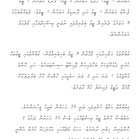
އަވަށުން 1 ޓީމު، ހޯދަޑު އަވަށުން 2 ޓީމު، މާދަޑު އަވަށުން 1 ޓީމު
ފުނާޑު އަވަށުން 1 ޓީމު އަދި ދޫނޑިމު އަވަށުން 1 ޓީމެވެ. ފުވައްމުލަކުގެ
8 އަވަށުގެ ތެރެއިން ޓީމު ބަިވެރިވެފައި ނުވަނީ މިސްކިތްމަގާއި މާލެގަމު
އަވަށުންނެވެ.
މުބާރާތުގެ ގަވާއިދުގައި ވާގޮތުން 8 ޓީމު ބައިވެރިވުމުން، މުބާރާތުގައި ޓީމުތައް
ކުޅެނީ ދެގުރޫޕަކަށް ބަހާލައިގެން ޕޮއިންޓް ސިސްޓަމަށެވެ. އަދި ކޮންމެ
ގުރޫޕެއްގެ 1 ވަނަ އަދި 2 ވަނަ ސެމީގައި ކްރޮސް ކޮށް ބައްދަލުކޮށް
މޮޅުވާ ދެޓީމު ފައިނަލު ކުޅޭ ގޮތަށެވެ.
މިމުބާރާތް އަމާޒު ކުރެވިފައި ވަނީ 35 އަހަރުން މަތީގެ މީހުނަންށެވެ.
ނަމެވެސް ކޮންމެ ޓީމު ލިސްޓެއްގައި ވެސް 35 އަހަރުން ދަށުގެ 2
ކުުންތެރިން ހިމެނި ދާނެއެވެ. އަކަމު މެޗެއްގައި އެއްފަހަރާ ކުޅެން އެރޭނީ