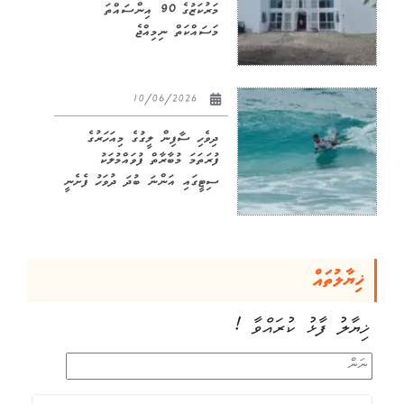
މަރުކަޒުގެ 90 އިންސައްތަ
މަސައްކަތް ނިމިއްޖެ
10/06/2026
ދިވެހި ސާފިން ލީގުގެ މިއަހަރުގެ
ފުރަތަމަ މުބާރާތް ފުވައްމުލަކު
ސިޓީގައި އަންނަ ބުދަ ދުވަހު ފެށެނީ
ޚިޔާލުތައް
ޚިޔާލު ފާޅު ކުރައްވާ !