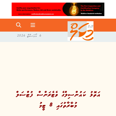
6 އޯގަސްޓް 2026
އަތޮޅު ކައުންސިލްގެ ވެޓެރަންސް ފުޓްސަލް
މުބާރާތުގައި 8 ޓީމު