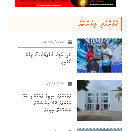
ގުޅުންހުރި ލިޔުންތައް
20/06/2026
ބޮޑީ ބޯޑިން ޗެމްޕިއަންކަން ޖިވާއު
ހޯދައިފި
11/06/2026
ފުވައްމުލަކު ސިޓީގެ ޤުރުއާނާއި ބެހޭ
މަރުކަޒުގެ 90 އިންސައްތަ
މަސައްކަތް ނިމިއްޖެ