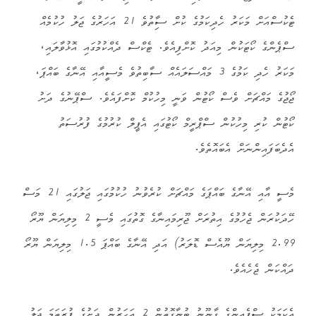
ޓެކުސްއަށް މަކަރު ހެދިކަމުގެ ކުށް ސާިތުވެ 21 އަހަރުގެ ޖަލު ހުކުމެއް
ސްޕެންގެ ކޯޓަކުން މިއަދު ކޮށްފިއެވެ. ޓެކްސް ދެއްކުމުގައި އޮޅުވާލައި،
މަކަރު ހެދި ކަމުގެ 3 މައްސަލައެއް ސާބިތުވެ މެސީއާއި އޭނާގެ ބައްޕަ،
ޖޯޖުގެ މައްޗަށް ވެސް ކޯޓުން ވަނީ މިހުކުމް ކޮށްފައެވެ. ސްޕޭނުގެ ދަށު
ކޯޓުން ކުރި މިހުކުން ސްޕްރީމް ކޯޓުގައި އެޕީލް ކުރުމުގެ ފުރުސަތު
އެދެބަފައިންނަށް އެބައޮތެވެ.
މެސީ އާއި އޭނާގެ ބައްޕަގެ މައްޗަށް ކުރެވުނު ހުކުމުގައި ޖަލުގައި 21 މަސް
ހޭދަކުރަން ޖެހުމުގެ އިތުރަށް ޖޫރިމައިނާގެ ގޮތުގައި މެސީ 2 މިލިޔަން ޔޫރޯ
2.99 މިލިޔަން ޔޫއެސް ޑޮލަރު) އަދި އޭނާގެ ބައްޕަ 1.5 މިލިޔަން ޔޫރޯ
ދައްކަން ޖެހެއެވެ.
އެކަމަކު ސްޕެއިންގެ ގާނޫނު ބުނާގޮތުން 2 އަހަރުން ދަށުގެ ފުރަތަމަ ޖަލު