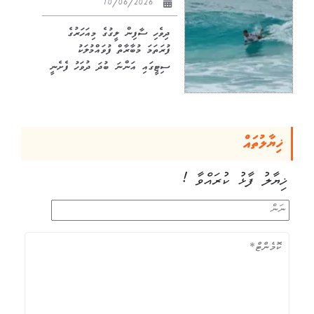
10/06/2026
ދިވެހި ސާފިން ލީގުގެ މިއަހަރުގެ
ފުރަތަމަ މުބާރާތް ފުވައްމުލަކު
ސިޓީގައި އަންނަ ބުދަ ދުވަހު ފެށެނީ
ޚިޔާލުތައް
ޚިޔާލު ފާޅު ކުރައްވާ !