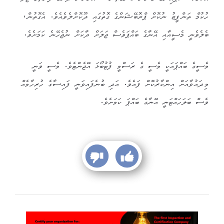
ހުކުމް ތަންފީޒު ނުކޮށް ޕްރޮބޭޝަންގެ ގޮތުގައި ދޫކޮށްލެވެއެވެ. އެގޮތުން،
ބެލެވެނީ މެސީއާއި އޭނާގެ ބައްޕަވެސް ޖަލަށް ދާކަށް ނުޖެހޭނެ ކަމަށެވެ.
މެސީގެ ބައްޕައަކީ މެސީ ގެ ރަސްމީ ފުޓުބޯޅަ އޭޖެންޓެވެ. މެސީ ވަނީ
މިދައުވާއަށް އިންކާރުކޮށް ފައެވެ. އަދި ބުނެފައިވަނީ ފައިސާގެ ހުރިހާމެއް
ވެސް ބަލަހައްޓަނީ އޭނާގެ ބައްޕަ ކަމަށެވެ.