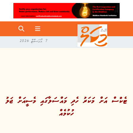
7 އޯގަސްޓް 2026
ޓެކްސް އަށް މަކަރު ހެދި މައްސަލާގައި މެސީއަށް ޖަލު
ހުކުމެއް