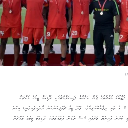
ޓްބޯޅަ މުބާރާތުގެ ޒޯން އަށެއްގެ ފައިނަލްމެޗުގައި ދޫޑިގަމް ޓީމުގެ މައްޗަށް
ކާމިޔާބު ހޯދައިގެން ފޭދޫ ޓީމު ޒޯން 8 ގެ ތަށި ދިފާއުކޮށްފިއެވެ. ފޭދޫ ޓީމު ޗެމްޕިއަންކަން ހޯދައިފައިވަނީ، އިއްޔެ
ހަވީރު އައްޑޫ ފުޓްބޯޅަ ސްޓޭޑިއަމްގައި ކުޅުނު ފައިނަލް މެޗުގައި 4-3 ލަޑުން ފުވައްމުލަކު ދޫޑިގަމް ޓީމުގެ މައްޗަށް