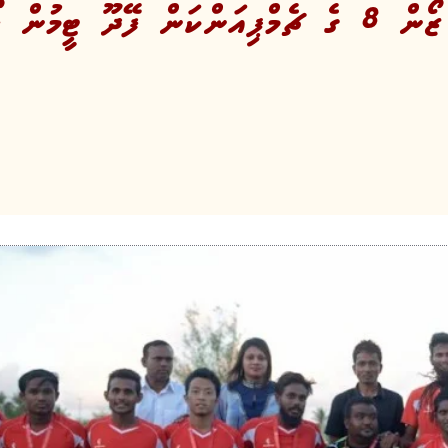
ީމުން ހޯދައިފި