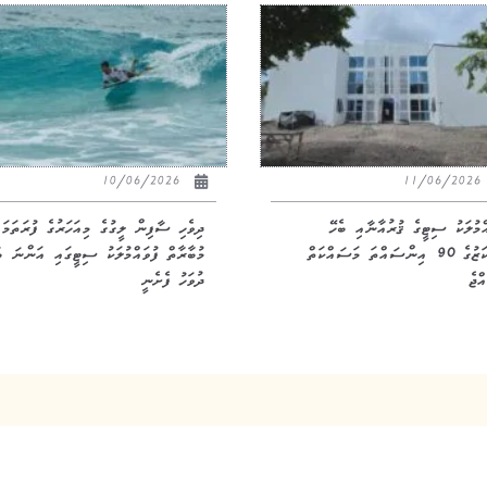
10/06/2026
11/06/20
އްމުލަކު ސިޓީގެ ޤުރުއާނާއި ބެހޭ
ދިވެހި ސާފިން ލީގުގެ މިއަހަރުގެ ފުރަތަމަ
މަރުކަޒުގެ 90 އިންސައްތަ މަސައްކަތް
މުބާރާތް ފުވައްމުލަކު ސިޓީގައި އަންނަ ބ
ްޖެ
ދުވަހު ފެށެނީ