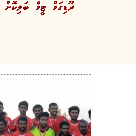
ދޫޑިގަމް ޓީމް ބަލިކޮށް ޒޯން 8 ގެ ޗެމްޕިއަންކަން ފޭދޫ ޓ