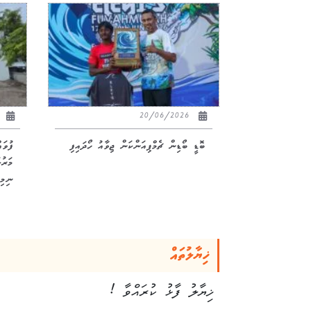
26
20/06/2026
ބޮޑީ ބޯޑިން ޗެމްޕިއަންކަން ޖިވާއު ހޯދައިފި
ފުވަ
ނިމިއ
ޚިޔާލުތައް
ޚިޔާލު ފާޅު ކުރައްވާ !