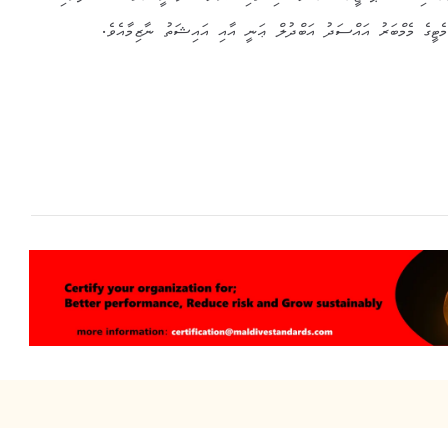
ކޮމެޓީގެ މެމްބަރު އައްސަދު އަބްދުލް ޢަނީ އާއި އައިޝަތު ނާޒިމާއެވެ.