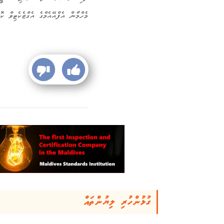
މެހްމާން އެފްއޭއެމްގެ އެގްޒެކެޓިވް 
ގުޅުންހުރި ލިޔުންތައް