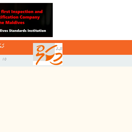
ޚަބ
10 އޯގަސްޓް 2026