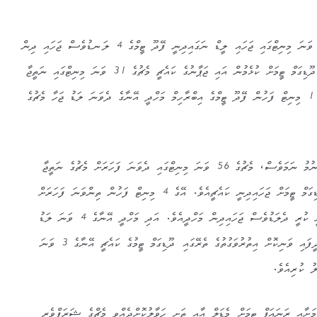
މިމެޗްގެ ފުރަތަމަ ލަނޑު މެޗްގެ 3 ވަނަ މިނިޓްގައި ޖަހައި ލީޑް ނަގައިދިނީ ފޭދޫ ޓީމްގެ 4 ލަނޑުވެސް ޖަހައި ދިން
އިބްރާހިމް މަހްދީ ހުސެއިންނެވެ. ދޫޑިގަމް ޓީމަށް ކުޅެމުން އައި ޖަޕާނުގެ ކައެޗީ މެޗުގެ 31 ވަނަ މިނިޓްގައި ނަތީޖާ
ހަމަހަމަކޮށް ދިން ނަމަވެސް، އޭގެ 1 މިނިޓް ފަހުން ފޭދޫ ޓީމްގެ އިބްރާހިމް މަހްދީ އޭނާގެ ދެވަނަ ލަޑު ޖަހާ މެޗުގެ
މިނަތީޖާ އާއިއެކު ފުރަތަމަ ހާފު ނިނުމު ނަމަވެސް، މެޗުގެ 56 ވަނަ މިނިޓްގައި ދެވަނަ ފަހަރަށް މެޗުގެ ނަތީޖާ
ހަމަހަމަކޮށްދިނެވެ. މިލަޑުވެސް ދޫޑިގަމް ޓީމަށް ޖަހައިދިނީ ކައެޗީއެވެ. އޭގެ 4 މިނިޓް ފަހުން ތިންވަނަ ފަހަރަށް
މެޗުގެ ލީޑު ފޭދޫ ޓީމަށް ނަގައިދިނީ ކުރީ ދެލަޑުވެސް ޖަހައިދިން މަހްދީއެވެ. އަދި މަހްދީ އޭނާގެ 4 ވަނަ ލަޑު
މެޗުގެ 90 ވަނަ މިނިޓްގައި ޖަހައިދީފައި ވަނިކޮށް އިތުރުވަގުތުގެ ތެރޭގައި ދޫޑިގަމް ޓީމުގެ ކައެޗީ އޭނާގެ 3 ވަނަ
މަށާއި ރަނައަޕް ޓީމަށް މެޑަލް އާއި ތަށި ހަވާލުކޮށްދެއްވީ މެޗްގެ ޝަރަފްވެރި