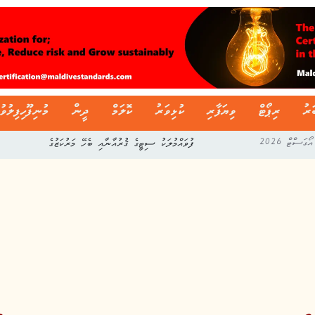
ަރު
ރިޕޯޓް
ވިޔަފާރި
ކުޅިވަރު
ކޮލަމް
ދީން
މުނިފޫހިފިލުވު
ފުވައްމުލަކު ސިޓީގެ ޤުރުއާނާއި ބެހޭ މަރުކަޒުގެ