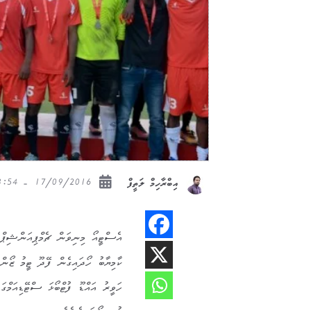
17/09/2016 - 13:54
އިބްރާހިމް ލަތީފް
އެސްޓީއޯ މިނިވަން ޗެމްޕިއަންޝިޕް ފު