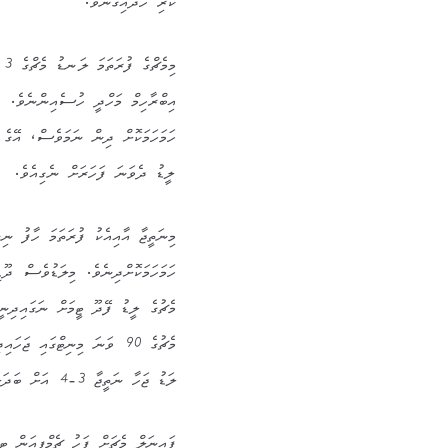
ކުރި ހޯދައިގެނެވެ.
ލީޑު ދެވަނަ ފަހަރަށް ނެގިއެވެ.
ލަޑު ޖަހާ ނަތީޖާ 3-4 އަށް ބަދަލު ކުރިއެވެ.
ފައިނަލް މެޗަށް ފަހު ޗެމްޕިއަން ޓީ