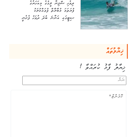
ދިވެހި ސާފިން ލީގުގެ މިއަހަރުގެ
ފުރަތަމަ މުބާރާތް ފުވައްމުލަކު
ސިޓީގައި އަންނަ ބުދަ ދުވަހު ފެށެނީ
ޚިޔާލުތައް
ޚިޔާލު ފާޅު ކުރައްވާ !