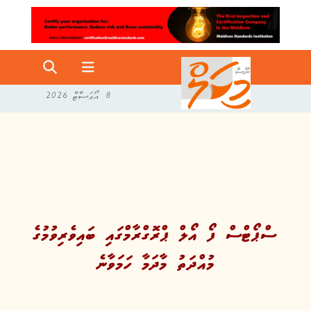
8 އޯގަސްޓް 2026
ސްޕޯޓްސް ފޯ އޯލް ޕްރޮގްރާމްގައި ބައިވެރިވުމުގެ
މުއްދަތު މާދަމާ ހަމަވާނެ