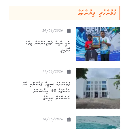
ގުޅުންހުރި ލިޔުންތައް
20/06/2026
ބޮޑީ ބޯޑިން ޗެމްޕިއަންކަން ޖިވާއު
ހޯދައިފި
11/06/2026
ފުވައްމުލަކު ސިޓީގެ ޤުރުއާނާއި ބެހޭ
މަރުކަޒުގެ 90 އިންސައްތަ
މަސައްކަތް ނިމިއްޖެ
10/06/2026