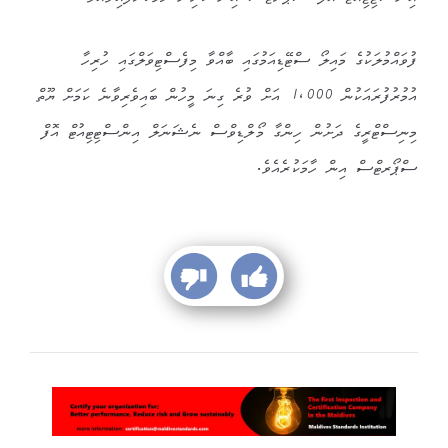
ފުވައްމުލަކުގެ މައިލޯ ސްޓޭޑިއަމުގައި ބާއްވާ މިފެސްޓިވަލްގައި ހުރިހާ
އުމުރުފުރައަކުން 1،000 އަށް ވުރެ ގިނަ މީހުން ބައިވެރިވާނެ ކަމަށް ޔޫތް
މިނިސްޓްރީގެ ދަށުން ހިންގާ މޯލްޑިވްސް ނެޝަނަލް އިންސްޓިޓިއުޓް އޮފް
ސްޕޯރޓްސް އިން ހާމަކުރެއެވެ.