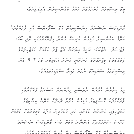
ޓީމް ލިސްޓްތައް ހުށަހެޅުމަށް އަތޮޅު ކައުންސިލުން އެދިއްޖެއެވެ.
މޯލްޑިވްސް ނެޝަނަލް އިންސްޓިޓިއުޓް އޮފް ސްޕޯރޓްސް އާއި ފުވައްމުލަކު
އަތޮޅު ކައުންސިލް ގުޅިގެން ކުރިއަށް ގެންދާ މިޕްރޮގްރާމުގައި
ވޮލީ ބޯޅަ،
ފުޓްސަލް، ނެޓްބޯޅަ، ބަށީގެ އިތުރުން ވޯޓާ ޕޯލޯ ކުޅުމަށް ހަމަޖެހިފައެވެ.
ފުވައްމުލަކު މިޕްރޮގްރާމް އޮންނާނީ އަންނަ އޮކްޓޫބަރ މަހު 7-8 އަށް
މިސްކިތްމަގު ސްޓޭޑިއަމް ނުވަތަ މައިލޯ ސްޑޭޑިއަމްގައެވެ.
މީގެ އިތުރުން އުމުރުން ދުވަސްވީ މީހުންނަށް ކަސްރަތު ޕްރޮގްރާމާއި
ފުވައްމުލަކު ހޮސްޕިޓަލާ ގުޅިގެން ހެލްތު ޗެކަޕެއް ހެދޭނެ އިންތިޒާމު
ހަމަޖެހިފައި ހުންނާނެ ކަމަށާއި އަދި ކުޑަކުދިން ތަފާތު ކުޅިވަރުތައް ކުޅުމަށް
ހާއްސަ ސަރަހައްދެއް އޮންނާނެ ކަމަށް ވެސް މޯލްޑިވްސް ނެޝަނަލް
އިންސްޓިޓިއުޓް އޮފް ސްޕޯރޓްސް އިން ކުރިން ހާމަކޮށްފައިވެއެވެ.