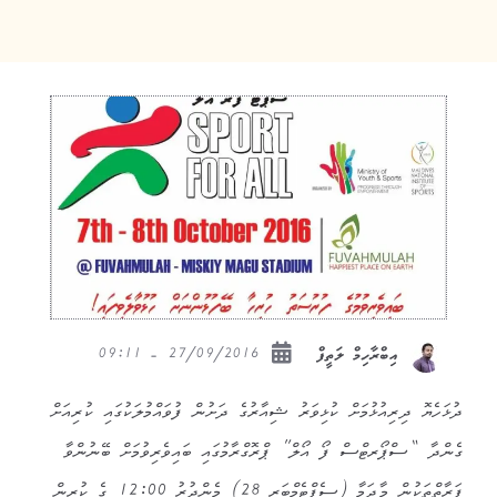
27/09/2016 - 09:11
އިބްރާހިމް ލަތީފް
ދުޅަހެޔޮ ދިރިއުޅުމަށް ކުޅިވަރު ޝިއާރުގެ ދަށުން ފުވައްމުލަކުގައި ކުރިއަށް
ގެންދާ “ސްޕޯރޓްސް ފޯ އޯލް” ޕްރޮގްރާމުގައި ބައިވެރިވުމަށް ބޭނުންވާ
ފަރާތްތަކުން މާދަމާ (ސެޕްޓެމްބަރ 28) މެންދުރު 12:00 ގެ ކުރިން