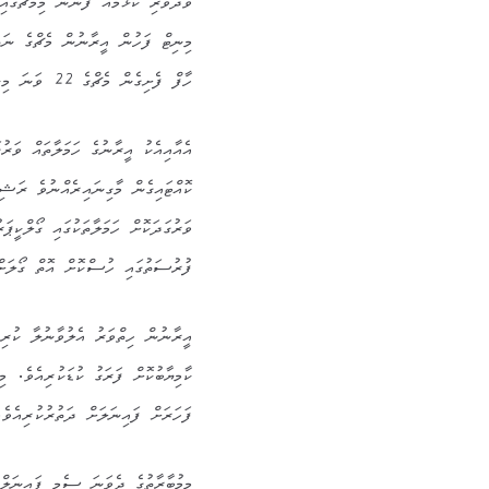
މިނިޓް ފަހުން އީރާނުން މެޗްގެ ނަތީ
ހާފް ފެށިގެން މެޗްގެ 22 ވަނަ މިނިޓްގައި ރަޝިއާއިން ދެވަނަ ފަހަރަށް ލީޑް ނެގިއެވެ.
ކޮއްޓައިގެން މާގިނައިރެއްނުވެ ރަޝި
ވަރުގަދަކޮށް ހަމަލާތަކުގައި ގޯލްކީ
ފުރުސަތުގައި ހުސްކޮށް އޮތް ގޯލަށް ބޯޅަ ފޮނުވަގެ
ކާމިޔާބުކޮށް ފަރަގު ކުޑަކުރިއެވެ. މ
ފަހަރަށް ފައިނަލަށް ދަތުރުކުރިއެވ