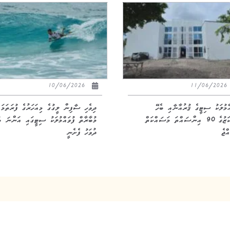
10/06/2026
11/06/20
އްމުލަކު ސިޓީގެ ޤުރުއާނާއި ބެހޭ
ދިވެހި ސާފިން ލީގުގެ މިއަހަރުގެ ފުރަތަމަ
މަރުކަޒުގެ 90 އިންސައްތަ މަސައްކަތް
މުބާރާތް ފުވައްމުލަކު ސިޓީގައި އަންނަ ބ
ްޖެ
ދުވަހު ފެށެނީ