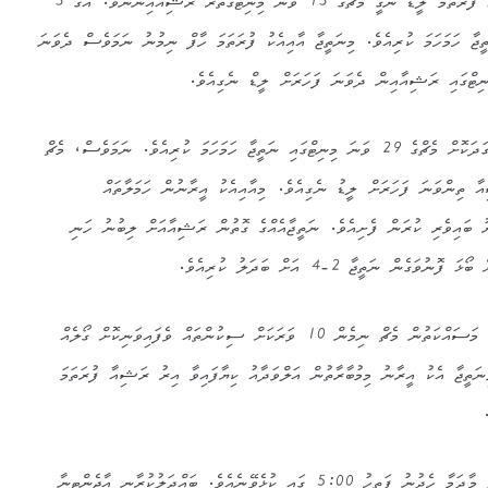
ވާދަވެރި ކުޅުމެއް ފެނުނު މިމެޗްގައި ފުރަތަމަ ލީޑު ނެގީ މެޗްގެ 13 ވަނަ މިނިޓްގެތެރޭ ރަޝިއާއިންނެވެ. އޭގެ 3
ޖާ ހަމަހަމަ ކުރިއެވެ. މިނަތީޖާ އާއިއެކު ފުރަތަމަ ހާފް ނިމުނު ނަމަވެސް ދެވަނަ
އެއާއިއެކު އީރާނުގެ ހަމަލާތައް ވަރުގަދަކޮށް މެޗްގެ 29 ވަނަ މިނިޓްގައި ނަތީޖާ ހަމަހަމަ ކުރިއެވެ. ނަމަވެސް، މެޗް
އާ ތިންވަނަ ފަހަރަށް ލީޑު ނެގިއެވެ. މިއާއިއެކު އީރާނުން ހަމަލާތައް
ޕަރު ބައިވެރި ކުރަން ފެށިއެވެ. ނަތީޖާއެއްގެ ގޮތުން ރަޝިއާއަށް ލިބުނު ހަނި
ން ނަތީޖާ 2-4 އަށް ބަދަލު ކުރިއެވެ.
އީރާނުން ހިތްވަރު އެލުވާނުލާ ކުރި މަސައްކަތުން މެޗް ނިމެން 10 ވަރަކަށް ސިކުންތައް ވެފައިވަނިކޮށް ގޯލެއް
ިނަތީޖާ އެކު އީރާނު މިމުބާރާތުން އަލްވަދާއު ކިޔާފައިވާ އިރު ރަޝިއާ ފުރަތަމަ
ެ.
މިމުބާރާތުގެ ދެވަނަ ސެމީ ފައިނަލް މާދަމާ ހެދުނު ފަތިހު 5:00 ގައި ކުޅެވޭނެއެވެ. ބައްދަލުކުރާނީ އާޖެންޓީނާ