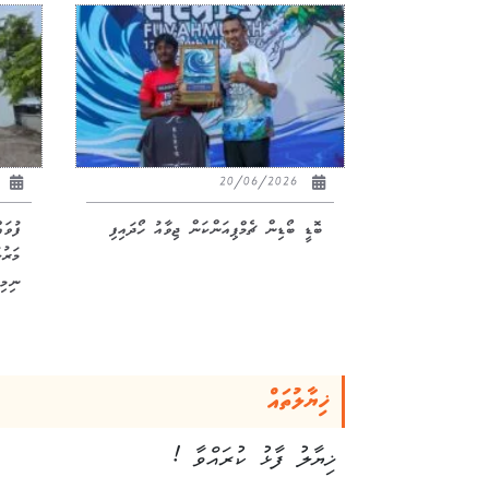
26
20/06/2026
ބޮޑީ ބޯޑިން ޗެމްޕިއަންކަން ޖިވާއު ހޯދައިފި
ފުވަ
ނިމިއ
ޚިޔާލުތައް
ޚިޔާލު ފާޅު ކުރައްވާ !