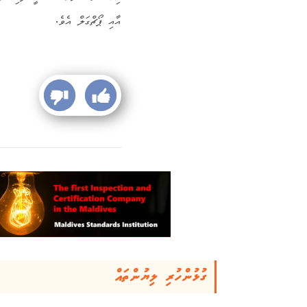
އާއި ޕޯޗްގަލް އެވެ.
ގުޅުންހުރި ލިޔުންތައް