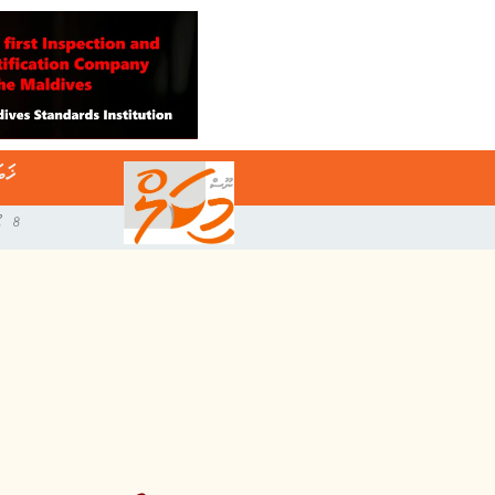
ޚަބ
8 އޯގަސްޓް 2026