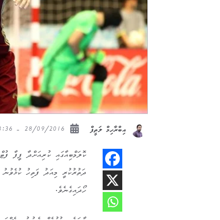
28/09/2016 - 08:36
އިބްރާހިމް ލަތީފް
ކޮލަމްބިއާގައި ކުރިއަށްދާ ފީފާ ފުޓ
ހޯދައިގެނެވެ.