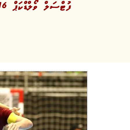
ފުޓްސަލް ވޯލްޑްކަޕް 2016: ހަނިގޮތަކަށް އިރާން ބަލިކޮށް ރަޝިއާ ފައިނަލަށް