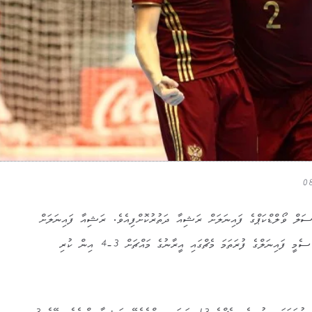
ްސަލް ވޯލްޑްކަޕްގެ ފައިނަލަށް ރަޝިއާ ދަތުރުކޮށްފިއެވެ. ރަޝިއާ ފައިނަލަށް
ދަތުރުކުރީ މިއަދު ފަތިހު ކުޅެވުނު ސެމީ ފައިނަލްގެ ފުރަތަމަ މެޗްގައި އީރާނުގެ މައްޗަށް 3-4 އިން ކުރި