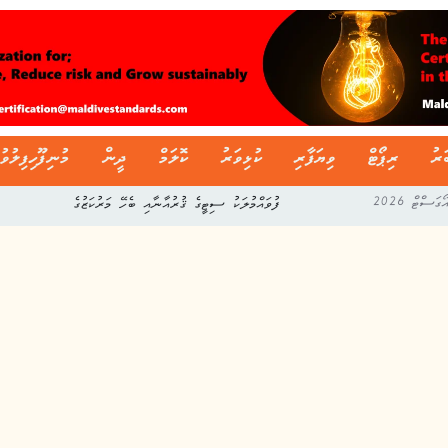
ަރު
ރިޕޯޓް
ވިޔަފާރި
ކުޅިވަރު
ކޮލަމް
ދީން
މުނިފޫހިފިލުވު
ފުވައްމުލަކު ސިޓީގެ ޤުރުއާނާއި ބެހޭ މަރުކަޒުގެ