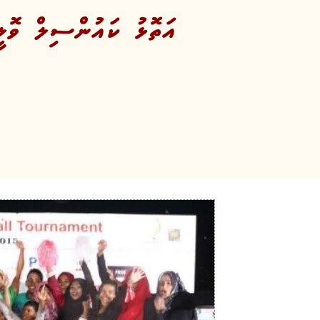
އަތޮޅު ކައުންސިލް ވޮލީ