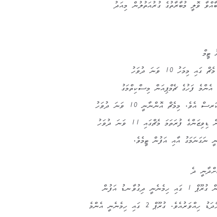
އްވާ ވޮލީ މުބާރާތުގެ ގުރުއަތުލުން މިއަދު
 ޓީމް
 މިމަހު 10 ވަނަ ދުވަހު
އެންމެ ފަހުގެ ޗެމްޕިއަން މިސްކިތްމަގު
އެވެ. މިމެޗް އޮންނާނީ 10 ވަނަ ދުވަހު
ަށްދާނީ ދެ
 ދިގުވާނޑު އަފުން
ުއެވެ. ގުރޫޕް 2 ގައި ހިމެނެނީ އެންމެ