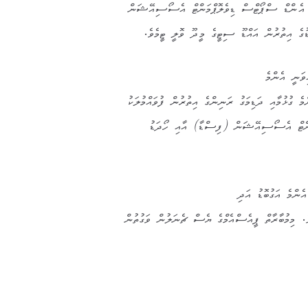
ޫތު އެންޑް ސްޕޯޓްސް ޑިވެލޮޕްމަންޓް އެސޯސިއޭޝަން
ގެ އިތުރުން އައްޑޫ ސިޓީގެ މީދޫ ވޮލީ ޓީމެވެ.
ވަނީ އެންމެ
މެ ގުޅުމާއި ދަޑިމަގު ރަނިންގެ އިތުރުން ފުވައްމުލަކު
ންޓް އެސޯސިއޭޝަން (ފިސްޑާ) އާއި ހޯދަޑު
އެންމެ އަގުބޮޑު އަދި
ެ. މިމުބާރާތް ޕީއެސްއެމްގެ ޔެސް ޗެނަލުން ވަގުތުން