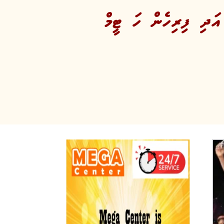
އަދި ފިރިހެން ހަ ޓީމް