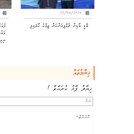
26
20/06/2026
ބޮޑީ ބޯޑިން ޗެމްޕިއަންކަން ޖިވާއު ހޯދައިފި
ފުވަ
ނިމިއ
ޚިޔާލުތައް
ޚިޔާލު ފާޅު ކުރައްވާ !