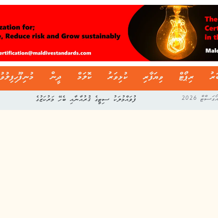
ަރު
ރިޕޯޓް
ވިޔަފާރި
ކުޅިވަރު
ކޮލަމް
ދީން
މުނިފޫހިފިލުވު
ފުވައްމުލަކު ސިޓީގެ ޤުރުއާނާއި ބެހޭ މަރުކަޒުގެ