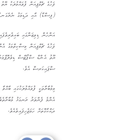
ފަހުގެ ޗެމްޕިއަން ފުވައްމުލަކު ޔ
(ފިސްޑާ) އާއި ދަޑިމަގު ނެރެގަނޑު
އަންހެން ޑިވިޒަންގައި ބައިވެރިވެފައި
ފަހުގެ ޗެމްޕިއަން މިސްކިތްމަގު އެން
ޔޫތު އެންޑް ސްޕޯޓްސް ޑިވެލޮޕްމަ
ސްޕައިކަރސް އެވެ.
މިމުބާރާތަކީ ފުވައްމުލަކުގައި ބާއްވާ 
އެންމެ ފެންވަރު ރަނގަޅު މުބާރާތެވ
ދައްކާގޮތަށް ހަމަޖެހިފައިވެއެވެ.