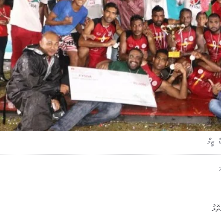
 ޓީމް
ޮޅު