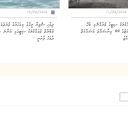
10/06/2026
11/06/20
އްމުލަކު ސިޓީގެ ޤުރުއާނާއި ބެހޭ
ދިވެހި ސާފިން ލީގުގެ މިއަހަރުގެ ފުރަތަމަ
މަރުކަޒުގެ 90 އިންސައްތަ މަސައްކަތް
މުބާރާތް ފުވައްމުލަކު ސިޓީގައި އަންނަ ބ
ްޖެ
ދުވަހު ފެށެނީ