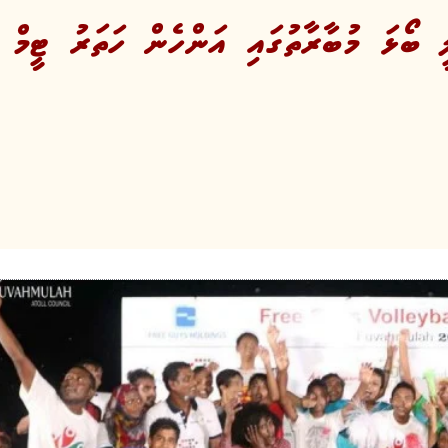
 ބޯޅަ މުބާރާތުގައި އަންހެން ހަތަރު ޓީމް 