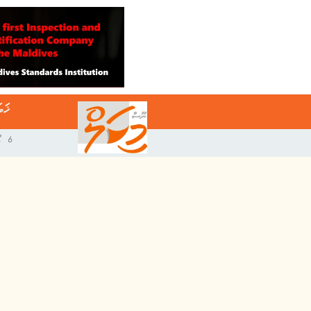
ޚަބ
6 އޯގަސްޓް 2026