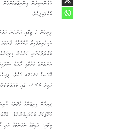
ކައުންސިލުން އިންތިޒާމްކޮށްގެން ބާ
ބާއްވައިފިއެވެ.
ފިރިހެން ހަ ޓީމާއި އަންހެން ހަތަރު
ބައިވެރިވެފައިވާ މުބާރާތުގެ ފުރަތަމަ މެޗް ގައި
ބައްދަލުކުރާނީ އަންހެން ޑިވިޒަންގެ 
އެންމެންގެ ގުޅުމާއި ހޯދަޑު ސްޕައިކަރސް 
ރޭގަނޑު 20:30 ގައެވެ. ފިރިހެން ޑިވިޒަންގެ ފުރަތަމަ މެޗްގައި 11 ވަނަ ދުވަހު
ހަވީރު 16:00 ގައި ބައްދަލުކުރާނީ ނަގަނަމަގު އާއި އަފުން ޓީމެވެ.
ފިރިހެން ޑިވިޒަންގެ މެޗްތައް ކުރިއ
ގުރޫޕަކަށް ބަހާލައިގެންނެވެ. އެގޮތުން ގުރޫޕް 1 ގައި ހިމެނެނީ
ޓީމާއި، ދަޑިމަގު ނަގަނަމަގު އަދި ހޯދަޑު ހިއްވަރ