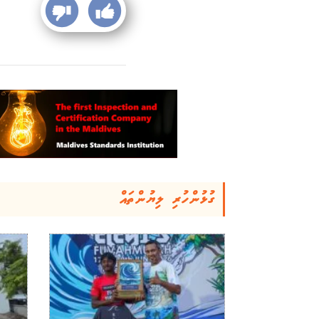
ގުޅުންހުރި ލިޔުންތައް