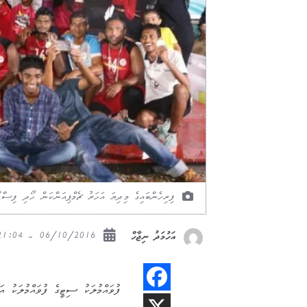
ފިރިހެންބައިގެ މިދިޔަ އަހަރު ޗެމްޕިއަންކަން ހޯދި ފިސްޑާ
06/10/2016 - 21:04
އަހުމަދު ނިޖާހް
ފުވައްމުލަކު ސިޓީގެ ފުވައްމުލަކު އަތ