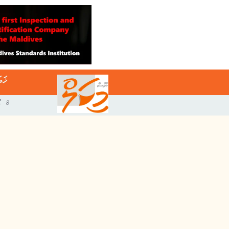
ޚަބ
8 އޯގަސްޓް 2026