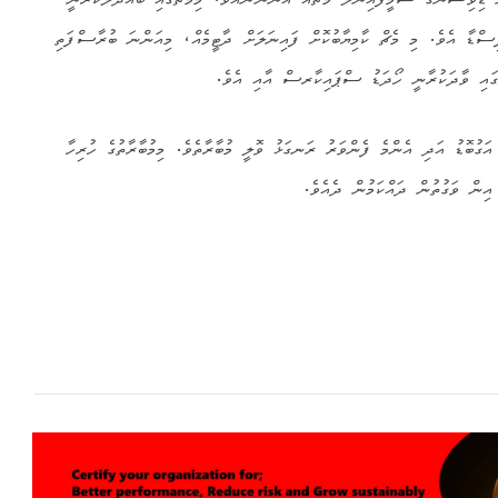
ް ޑިވިޝަންގެ ސެމީފައިނަލް މެޗެއް އޮންނާނެއެވެ. މިމެޗްގައި ބައްދަލުކުރާނީ
ފިސްޑާ އެވެ. މި މެޗް ކާމިޔާބުކޮށް ފައިނަލަށް ދާޓީމެއް، މިއަންނަ ބުރާސްފަތި
ްގައި ވާދަކުރާނީ ހޯދަޑު ސްޕައިކާރސް އާއި އެވެ.
 އަގުބޮޑު އަދި އެންމެ ފެންވަރު ރަނގަޅު ވޮލީ މުބާރާތެވެ. މިމުބާރާތުގެ ހުރިހާ
ިން ވަގުތުން ދައްކަމުން ދެއެވެ.