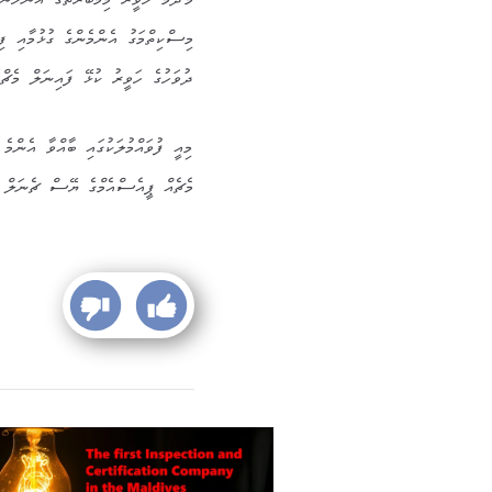
މާދަމާ ހަވީރު މިމުބާރަތުގެ އަންހެނ
މިސްކިތްމަގު އެންމެންގެ ގުޅުމާއި 
ދުވަހުގެ ހަވީރު ކުޅޭ ފައިނަލް މެޗ
މިއީ ފުވައްމުލަކުގައި ބާއްވާ އެންމެ
މެޗެއް ޕީއެސްއެމްގެ ޔޭސް ޗެނަލް އ