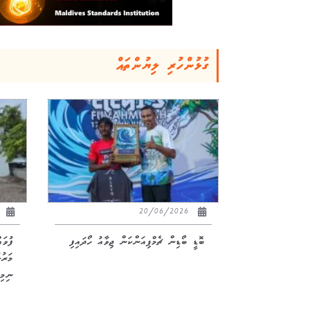
ގުޅުންހުރި ލިޔުންތައް
26
20/06/2026
ބޮޑީ ބޯޑިން ޗެމްޕިއަންކަން ޖިވާއު ހޯދައިފި
ފުވަ
ނިމިއ