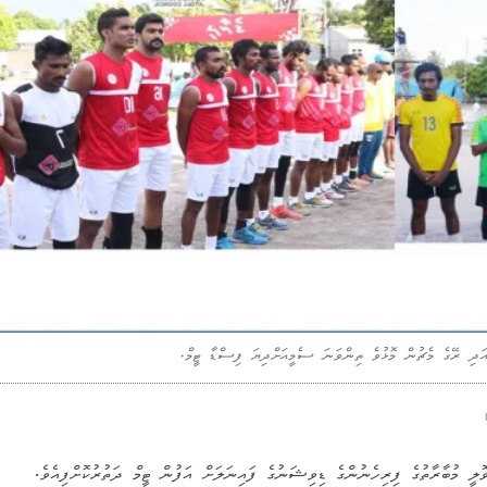
ދި ރޭގެ މެޗުން މޮޅުވެ ތިންވަނަ ސެމީއަށްދިޔަ ފިސްޑާ ޓީމް.
ޮލީ މުބާރާތުގެ ފިރިހެނުންގެ ޑިވިޝަނުގެ ފައިނަލަށް އަފުން ޓީމް ދަތުރުކޮށްފިއެވެ.