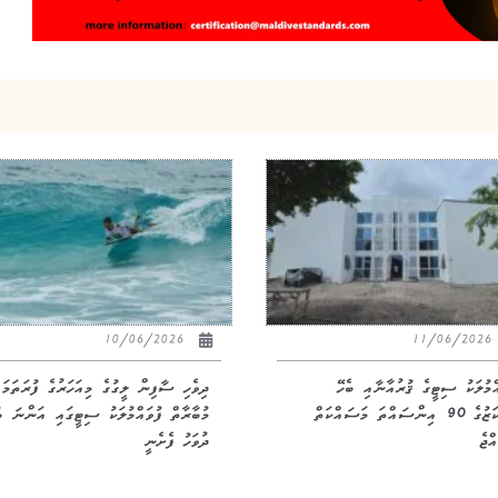
10/06/2026
11/06/20
އްމުލަކު ސިޓީގެ ޤުރުއާނާއި ބެހޭ
ދިވެހި ސާފިން ލީގުގެ މިއަހަރުގެ ފުރަތަމަ
މަރުކަޒުގެ 90 އިންސައްތަ މަސައްކަތް
މުބާރާތް ފުވައްމުލަކު ސިޓީގައި އަންނަ ބ
ްޖެ
ދުވަހު ފެށެނީ