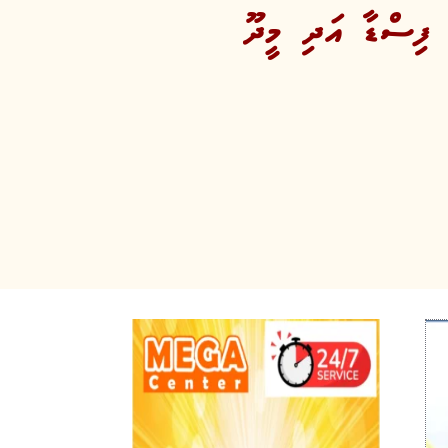
 ފިސްޑާ އަދި މީދޫ