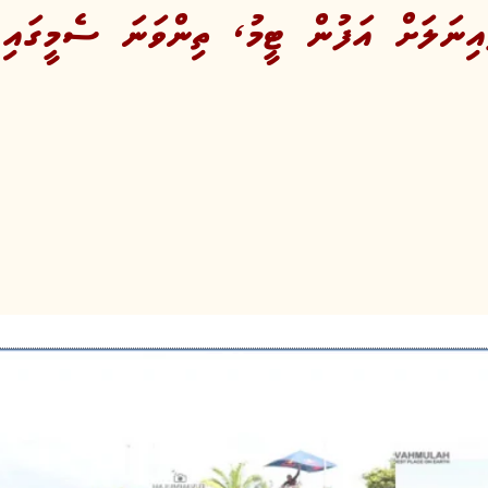
އިނަލަށް އަފުން ޓީމު, ތިންވަނަ ސެމީގައި