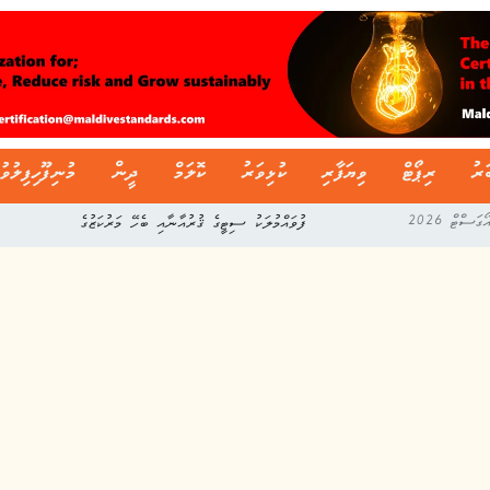
ަރު
ރިޕޯޓް
ވިޔަފާރި
ކުޅިވަރު
ކޮލަމް
ދީން
މުނިފޫހިފިލުވު
ދިވެހި ސާފިން ލީގުގެ މިއަހަރުގެ ފުރަތަމަ