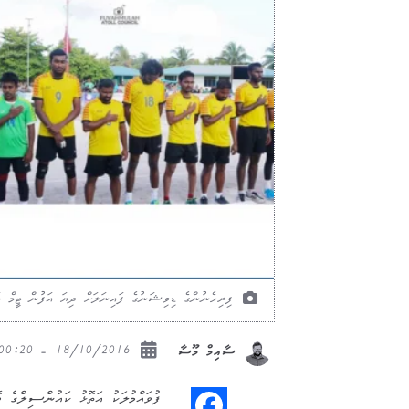
ފިރިހެނުންގެ ޑިވިޝަނުގެ ފައިނަލަށް ދިޔަ އަފުން ޓީމް އަ
18/10/2016 - 00:20
ސާއިމް މޫސާ
ފުވައްމުލަކު އަތޮޅު ކައުންސިލްގެ ވ