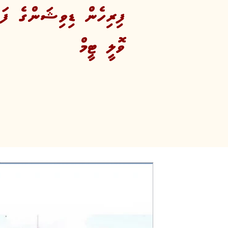
ފިރިހެން ޑިވިޝަންގެ ފަ
ވޮލީ ޓީމް