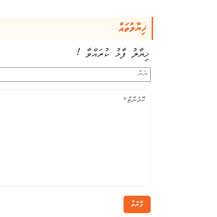
ޚިޔާލުތައް
ޚިޔާލު ފާޅު ކުރައްވާ !
ފޮނުވާ