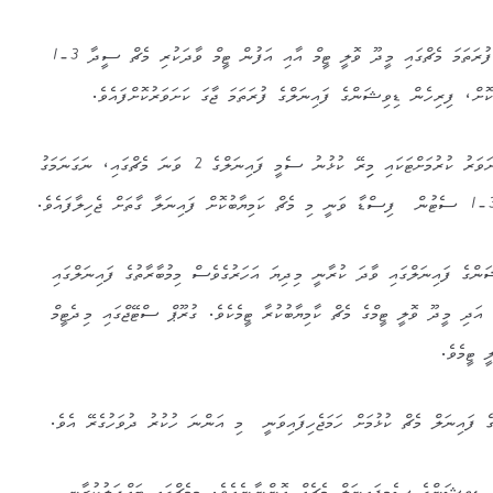
މިއަދު ކުޅުނު ސެމީ ފައިނަލް ގެ ފުރަތަމަ މެޗްގައި މީދޫ ވޮލީ ޓީމް އާއި އަފުން ޓީމް ވާދަކުރި މެޗް ސީދާ 3-1
ށް، ފިރިހެން ޑިވިޝަންގެ ފައިނަލްގެ ފުރަތަމަ ޖާގަ ކަށަވަރުކޮށްފައެވެ.
ސެމީ ފައިނަލްގެ 2 ވަނަ ޖާގަ ކަށަވަރު ކުރުމަށްޓަކައި މިިރޭ ކުޅުނު ސެމީ ފައިނަލްގެ 2 ވަނަ މެޗްގައި، ނަގަނަމަގު
ންގެ ފައިނަލްގައި ވާދަ ކުރާނީ މިދިޔަ އަހަރުގެވެސް މިމުބާރާތުގެ ފައިނަލްގައި
އަދި މީދޫ ވޮލީ ޓީމްގެ މެޗް ކާމިޔާބުކުރާ ޓީމެކެވެ. ގުރޫޕް ސްޓޭޖްގައި މިދެޓީމް
ީ ޓީމެވެ.
 ފައިނަލް މެޗް ކުޅުމަށް ހަމަޖެހިފައިވަނީ މި އަންނަ ހުކުރު ދުވަހުގެރޭ އެވެ.