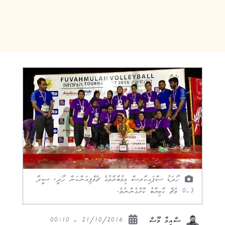
ހޯދަޑު ސްޕައިކާރސް މިމުބާރާތުގެ ޗެމްޕިއަންކަން ހޯދީ، ސީދާ
3-0 މެޗް ކާމިޔާބު ކޮށްގެންނެވެ.
21/10/2016 - 00:10
ސާއިމް މޫސާ