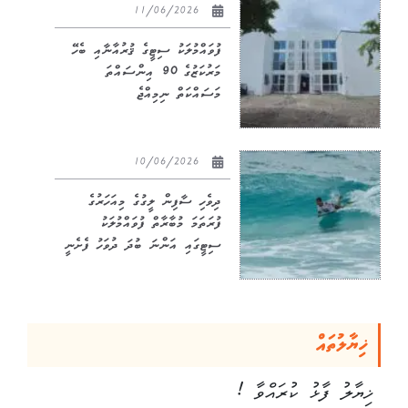
11/06/2026
ފުވައްމުލަކު ސިޓީގެ ޤުރުއާނާއި ބެހޭ
މަރުކަޒުގެ 90 އިންސައްތަ
މަސައްކަތް ނިމިއްޖެ
10/06/2026
ދިވެހި ސާފިން ލީގުގެ މިއަހަރުގެ
ފުރަތަމަ މުބާރާތް ފުވައްމުލަކު
ސިޓީގައި އަންނަ ބުދަ ދުވަހު ފެށެނީ
ޚިޔާލުތައް
ޚިޔާލު ފާޅު ކުރައްވާ !