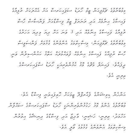
މިމުބާރާތުގެ ޗެމްޕިއަން ޓީމް ހޯދަޑު ސަޕައިކަރސް އަށް އެއްލަކަށް ރުފިޔާގެ
ފައިސާގެ އިނާމެއް އަދި ރަނަރަފް ޓީމް ފިސްޑާއަށް ފަންސާސް ހާސް
ރުފިޔާގެ ފައިސާގެ އިނާމެއް އަދި 3 ވަނަ އަށް ދިޔަ މިދިޔަ އަހަރުގެ
މިމުބާރާތުގެ ޗެމްޕިއަން، މިސްކިތްމަގު އެންމެންގެ ގުޅުމަށް ފަންސަވީސް
ހާސް ރުފިޔާގެ ފައިސާގެ އިނާމެއް ފުވައްމުލައް އަތޮޅު ކައުންސިލުން ވަނީ
ދީފައެެވެ. ފައިނަލް މެޗްގެ މޮޅު ކުޅުންތެރިޔަކީ ހޯދަޑު ސްޕައިކަރސްގެ
ތިލިނީ އެވެ.
އަންހެން ޑިވިޝަންގެ ފެއާރޕްލޭ ޓީމަކަށް ހޮވިފައިވަނީ ފިސްޑާ އެވެ.
މުބާރާތުގެ އެންމެ މޮޅު ހަކުޅުންތެރިންނަކީ ހޯދަޑު ސްޕައިކަރސްގެ ސައްފާން
އަހްމަދު، ތިލިނީ، ހަޝިނީ، މާދިޖާ އަދި ފިސްޑާގެ ދިނިޝާގެ އިތުރުން
މިސްކިތްމަގު އެންމެންގެ ގުޅުމުގެ ވޯލީ އެވެ.