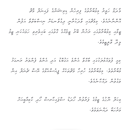
މާދަމާ ހަވީރު މިމުބާރާތުގެ ފިރިހެން ޑިވިޝަންގެ ފައިނަލް މެެޗް
އޮންނާނެއެވެ. މިމެޗްގައި ވާދަކުރާނީ ދިގުވާނޑަށް ނިސްބަތްވާ އަފުން
ޓީމާއި މިމުބާރާތުގައި ރަށުން ބޭރު ޓީމެއްގެ ގޮތުގައި ބައިވެރިވި ހަމައެކަނި ޓީމު
މީދޫ ވޮލީޓީމެވެ.
މިއީ ފުވައްމުލަކުގައި ބާއްވާ އެންމެ އަގުބޮޑު އަދި އެންމެ ފެންވަރު ރަނގަޅު
މުބާރާތެވެ. މިމުބާރާތުގެ ހުރިހާ މެޗްތަކެއް ޕީއެސްއެމްގެ ޔޭސް ޗެނަލް އިން
ވަގުތުން ދައްކާނެއެވެ.
މިކަލް ނޫޙުގެ ޓީމުގެ ފަރާތުން ހޯދަޑު ސްޕައިކާރސް ހޯދި ކާމިޔާބީއަށް
މަރުހަބާ ދައްނަވަމެވެ.