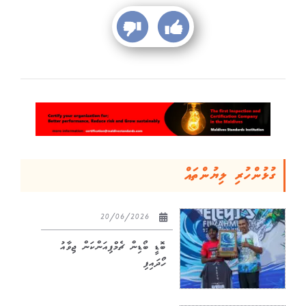
ގުޅުންހުރި ލިޔުންތައް
20/06/2026
ބޮޑީ ބޯޑިން ޗެމްޕިއަންކަން ޖިވާއު
ހޯދައިފި