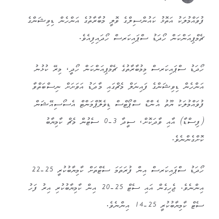
ފުވައްމުލަކު އަތޮޅު ކައުންސިލްގެ ވޮލީ މުބާރާތުގެ އަންހެން ޑިވިޝަންގެ
ޗެމްޕިއަންކަން ހޯދަޑު ސްޕައިކަރސް ހޯދައިފިއެވެ.
ހޯދަޑު ސްޕައިކަރސް މިމުބާރާތުގެ ޗެމްޕިއަންކަން ހޯދީ، މިރޭ ކުޅުނު
އަންހެން ޑިވިޝަންގެ ފައިނަލް މެޗްގައި މާދަޑު އަވަށަށް ނިސްބަތްވާ
ފުވައްމުލަކު ޔޫތު އެންޑް ސްޕޯޓްސް ޑިވެލޮޕްމަންޓް އެސޯސިއޭޝަން
(ފިސްޑާ) އާއި ވާދަކޮށް، ސީދާ 3-0 ސެޓުން މެޗް ކާމިޔާބު
ކޮށްގެންނެވެ.
ހޯދަޑު ސްޕައިކަރސް އިން ފުރަތަމަ ސެޓްތަށް ކާމިޔާބުކުރީ 25-22
އިންނެވެ. ޖެހިގެން އައި ސެޓް 25-20 އިން ކާމިޔާބުކުރި އިރު ފަހު
ސެޓް ކާމިޔާބުކުރީ 25-14 އިންނެވެ.