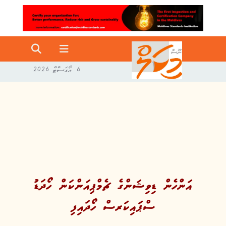
6 އޯގަސްޓް 2026
އަންހެން ޑިވިޝަންގެ ޗެމްޕިއަންކަން ހޯދަޑު
ސްޕައިކަރސް ހޯދައިފި