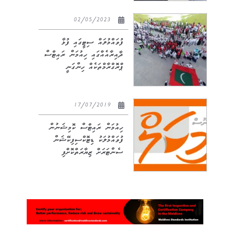
02/05/2023
ފުވައްމުލައް ސިޓީގައި ފުޅާ
ދާއިރާއެއްގައި ހިއުމަން ރައިޓްސް
ޕްރޮގްރާމްތަކެއް ހިންގަނީ
17/07/2019
ހިއުމަން ރައިޓްސް ކޮމިޝަނުން
ފުވައްމުލަކު ޑިޓޮކްސިފިކޭޝަން
ސެންޓަރަށް ޒިޔާރަތްކޮށްފި