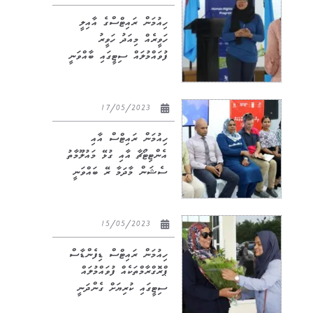
ހިއުމަން ރައިޓްސްގެ އާއިލީ
ހަވީރެއް މިއަދު ހަވީރު
ފުވައްމުލައް ސިޓީގައި ބާއްވަނީ
17/05/2023
ހިއުމަން ރައިޓްސް އާއި
އެންޓިޓޯޗާ އާއި ގުޅޭ މައުލޫމާތު
ސެޝަން މާދަމާ ރޭ ބައްވަނީ
15/05/2023
ހިއުމަން ރައިޓްސް ޑިފެންޑާސް
ޕްރޮގްރާމްތަކެއް ފުވައްމުލައް
ސިޓީގައި ކުރިޔަށް ގެންދަނީ