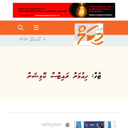
6 އޯގަސްޓް 2026
ޓެގް:
ހިއުމަން ރައިޓްސް ކޮމިޝަން
18/05/2023