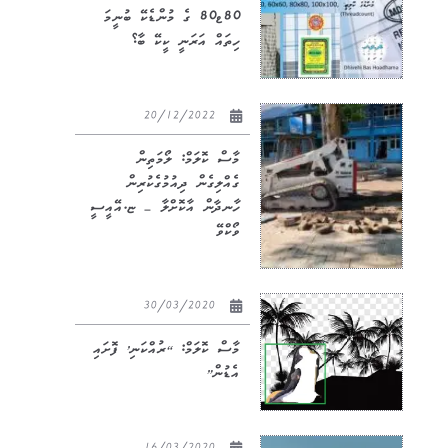
80*80 ގެ މުންޑެކޭ ބުނީމަ
ހިތައް އަރަނީ ކީކޭ ބާ؟
20/12/2022
މާސް ކޮލަމް: ލޯމަތިން
ގެއްލިގެން ދިއުމުގެކުރިން
ހާނދާން އާކޮށްލާ – ޏ.އޭއީސީ
ވޯކްވޭ
30/03/2020
މާސް ކޮލަމް: “ރުއްކަނި’ ފޮށައި
އެޑުން”