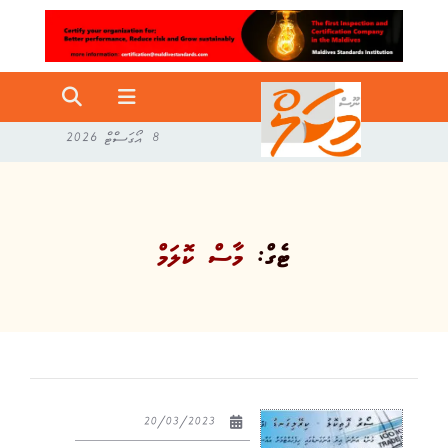
8 އޯގަސްޓް 2026
ޓެގް:
މާސް ކޮލަމް
20/03/2023