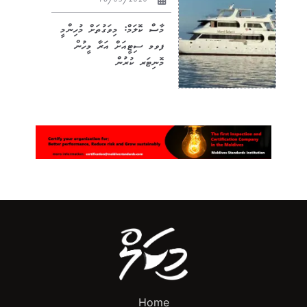
16/03/2020
މާސް ކޮލަމް: މިވަގުތަށް މުހިންމީ
ފވމ ސިޓީއަށް އަރާ މީހުން
މޮނިޓަރ ކުރުން
Home