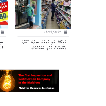
18/03/2020
ކޯވިޑް19 އާއި ގުޅިގެން ސިތާނާ ގްރޫޕްގެ
ފިހާރަތަކުން ތަކެތީ އަގުހެޔޮކޮށްފި
19 އަށް އޭއީސީ ހޯލުގަ