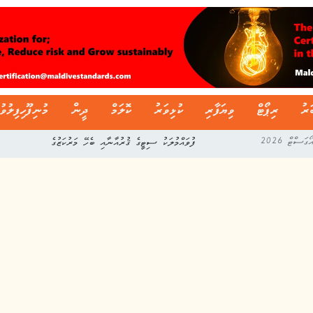
ަރު
ރިޕޯޓް
ވިޔަފާރި
ކުޅިވަރު
ކޮލަމް
ދީން
މުނިފޫހިފިލުވު
ފުވައްމުލަކު ސިޓީގެ ޤުރުއާނާއި ބެހޭ މަރުކަޒުގެ