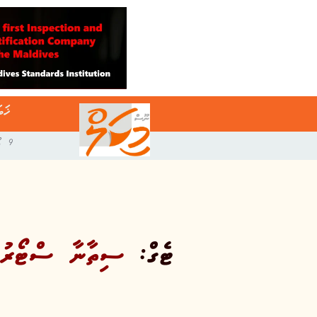
ޚަބ
9 އޯގަސްޓް 2026
ޓެގް:
ސިތާނާ ސްޓޯރު