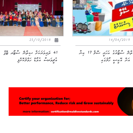
25/10/2018
14/04/2019
ސިތާނާ ސްޓޯރުގެ އަހަރީ ސޭލް 17 އިން
41 ދަރިވަރަކަށް ސިތާނާ ސްޓޯރ ޓޮޕް
އި
އެޗީވަރސް އެވޯޑް ހަވާލުކޮށްފި