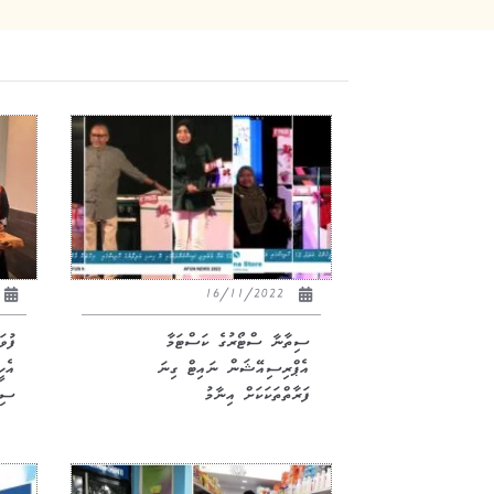
16/11/2022
ސިތާނާ ސްޓޯރުގެ ކަސްޓަމާ
ފުވ
އެޕްރިސިއޭޝަން ނައިޓް ގިނަ
އެހީ
ފަރާތްތަކަކަށް އިނާމު
ސިތ