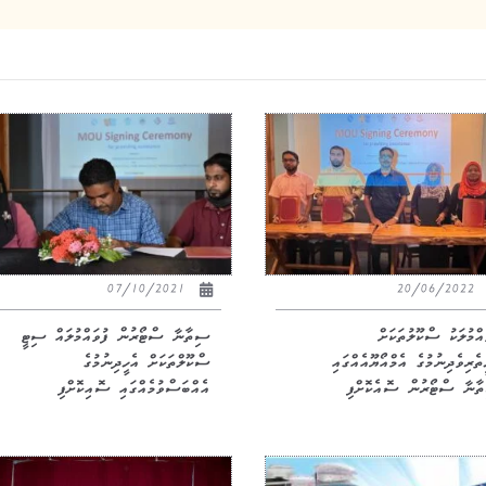
07/10/2021
20/06/2022
ައްމުލަކު ސްކޫލުތަކަށް
ސިތާނާ ސްޓޯރުން ފުވައްމުލައް ސިޓީ
ތެރިވެދިނުމުގެ އެމްއޯޔޫއެއްގައި
ސްކޫލްތަކަށް އެހީދިނުމުގެ
ާނާ ސްޓޯރުން ސޮއެކޮށްފި
އެއްބަސްވުމެއްގައި ސޮއިކޮށްފި