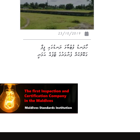
23/10/2019
ހޯދަނޑު ފުޓުބޯޅަ ދަނޑުގައި ފީފާ
ގަބޫލުކުރާ ފެންވަރުގެ ޓާފެއް އަޅަނީ