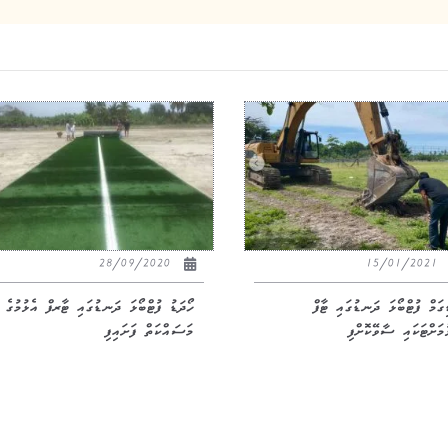
28/09/2020
15/01/2021
ިގަމް ފުޓްބޯޅަ ދަނޑުގައި ޓާފް
ހޯދަޑު ފުޓްބޯޅަ ދަނޑުގައި ޓާރފް އެޅުމުގެ
ުމަށްޓަކައި ސާވޭކޮށްފި
މަސައްކަތް ފަށައިފި