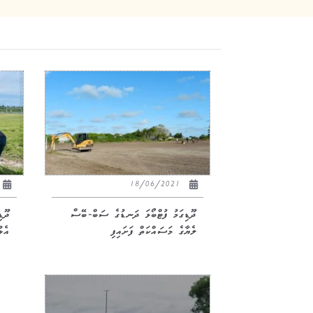
18/06/2021
ދޫޑިގަމު ފުޓްބޯޅަ ދަނޑުގެ ސަބް-ބޭސް
ދޫޑ
ލެޔާގެ މަސައްކަތް ފަށައިފި
އެޅ