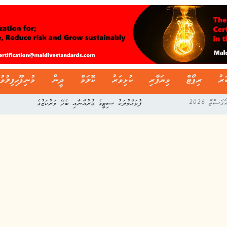
ަރު
ރިޕޯޓް
ވިޔަފާރި
ކުޅިވަރު
ކޮލަމް
ދީން
މުނިފޫހިފިލުވު
ފުވައްމުލަކު ސިޓީގެ ޤުރުއާނާއި ބެހޭ މަރުކަޒުގެ