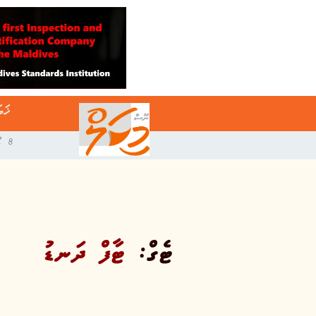
ޚަބ
8 އޯގަސްޓް 2026
ޓެގް:
ޓާފް ދަނޑު