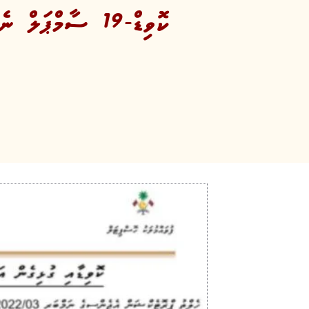
ކޮވިޑް-19 ސާމްޕަލް ނެގުން ދެން ކުރިޔަށް ގެންދާނީ ހޮސްޕިޓަލުން އެކަނި