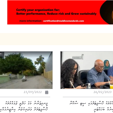
23/09/2022
26/02/20
އްމުލަކު ހޮސްޕިޓަލުގައި ސީޓި ސްކޭން
ފީނދިފަންނު މަގު ހަދާތީ ފުވައްމުލަކު
ނެއް ބަހައްޓަނީ
ހޮސްޕިޓަލަށް ވަދެނިކުތުން އިންޖީނުގެއާއިވ