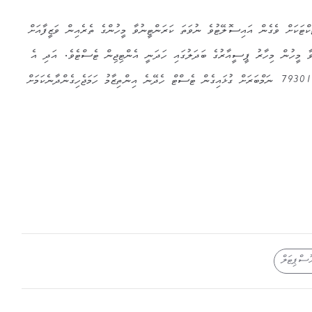
ކޮންޓެކްޓަކަށް ވެގެން އައިސޮލޭޓުވެ ނުވަތަ ކަރަންޓީނުވާ މީހުންގެ ތެރެއިން ވަޒީފާއަށް
ވާ މީހުން މިހާރު ޕީސީއާރުގެ ބަދަލުގައި ހަދަނީ އެންޓިޖިން ޓެސްޓެވެ. އަދި އެ
ޓެސްޓް ހެދުމަށް ހޮސްޕިޓަލުގެ 7930188 ނަމްބަރަށް ގުޅައިގެން ޓެސްޓް ހެދޭނެ އިންތިޒާމު ހަމަޖެހިގެންދާނެކަމަށް
ޮސްޕިޓަލް