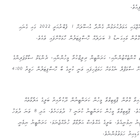
ިއެވެ.
މިއީ ކޮވިޑް-19 އާއި ގުޅިގެން ރާއްޖޭގައި އަމަލުކުރަމުން ގެންދާ އުސޫލަށް 1 ފެބްރުއަރީ 2022 ގައި ގެނައި
ހޮސްޕިޓަލުން ހާމަކޮށްފައި ވެއެވެ.
އިރެކްޓް ކޮންޓެކްޓުންނާއި، ކަރަންޓީން ރިލީޒްކުރާ މީހުންނާއި، ރެންޑަމް ސާމްޕަލިންގެ
އިތުރުން އެކްޓިވް ސަވައިލެންސްއަށް ސާމަޕްލް ނެގުމަށް ހަމަޖެހިފައި ވަނީ ކުރީގެ ބާ ހޮސްޕިޓަލުން ހަވީރު 4:00
ިވާ ގޮތުން ޕޮޒިޓިވްވާ މީހުން ކަރަންޓީނުން ދޫކުރާއިރު ބަލީގެ އަލާމާތެއް
ނެތްނަމަ ސާމްޕަލް ނެގުމެއް ނޯވެއެވެ. ޕޮޒިޓިވްވާ މީހުން ކަރަންޓީނު ކުރަނީ 7 ދުވަހަށެވެ. އަދި 8 ވަނަ ދުވަހު
ީނު ނިމުނީއެވެ. ބަލީގެ އެއްވެސް އަލާމާތް ހުރެއްޖެނަމަ، ކަރަންޓީނު ނިމެނީ