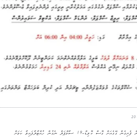
އިއްޔެ، 2 ފެބްރުއަރީ 2022 އިން ފެށިގެން ގޭގެއަށް ގޮސް ކޮވިޑް-19 ސާމްޕަލް ނެގުން ހުއްޓާލާފައިވާ ކަމަށް