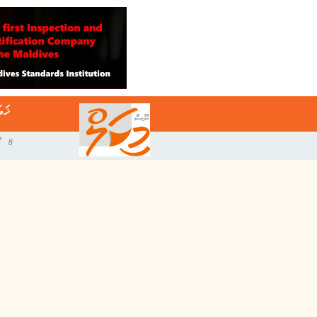
ޚަބ
8 އޯގަސްޓް 2026