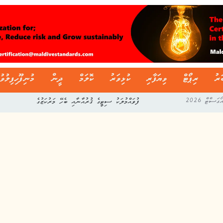
ަރު
ރިޕޯޓް
ވިޔަފާރި
ކުޅިވަރު
ކޮލަމް
ދީން
މުނިފޫހިފިލުވު
ފުވައްމުލަކު ސިޓީގެ ޤުރުއާނާއި ބެހޭ މަރުކަޒުގެ