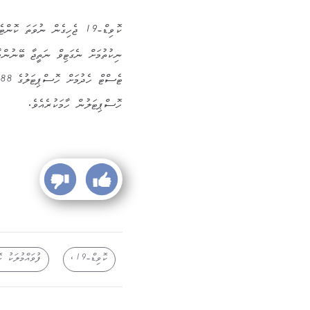
ކޮވިޑް-19 ޖެހިގެން ނުވަތަ 
ނިކުތުމަށް ނެގަޓިވް ނަތީޖާ ބޭނުން
ހޮސްޕިޓަލުން ހާމަކުރެއެވެ.
ކޮވިޑް-19،
ފުވައްމުލަކު ހ