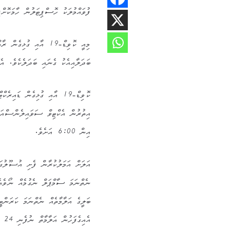
ފުވައްމުލަކު ހޮސްޕިޓަލުން ހާމަކޮށްފ
ބަދަލާއިއެކު ގެނައި ބަދަލެކެވެ. އެގޮތުން މަައިގަނޑު 3 ބަދަލެއް 
ކޮވިޑް-19 އާއި ގުޅިގެން ޑަ
އިން 6:00 އަށެވެ.
އަލަށް އަމަލުކުރާން ފެށި އުސޫލުގައ
ބަލީގެ އަލާމާތެއް ނެތްނަމަ ކަރަންޓ
އެއިގެފަހުން އަލާމާތް ނުފެނި 24 ގަޑިއިރު ހަމަވުމުންނެވެ.