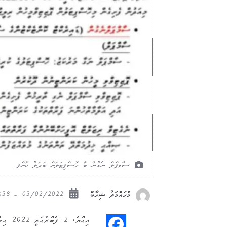
ސާމޕްލް ނެގުން ބާ ހޮސްޕިޓަލަށް ބަދަލު ކޮށްފ
03/02/2022 - 20:38
މުހައްމަދު ޝިހާބް