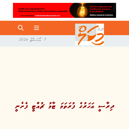
7 އޯގަސްޓް 2026
ދިރާސީ އަހަރުގެ ފުރަތަމަ ޓާމު ޗުއްޓީ ފެށެނީ