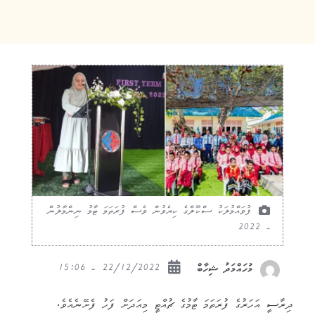
ފުވައްމުލަކު ސްކޫލްގެ ކިޔެވުން ވެސް ފުރަތަމަ ޓާމު ނިންމާލުން
- 2022
22/12/2022 - 15:06
މުހައްމަދު ޝިހާބް
ދިރާސީ އަހަރުގެ ފުރަތަމަ ޓާމުގެ ޗުއްޓީ މިއަދަށް ފަހު ފެށޭނެއެވެ.