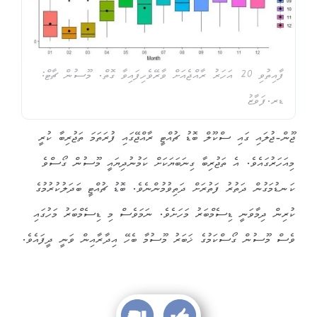
ފާއިތުވި 20 އަހަރު ރާއްޖެއަށް ވާރޭވެހިފައިވާ ގޮތް. މޫސުން ޗާޓް:
ޑރ.ފަވާޒު
ޖޫން-ޖުލައި ގައި ސްކޫލް ބޮޑު ޗުއްޓީ ރާއްޖޭގައި ފުރަތަމަ ތަޖުރިބާ ކުރީ
މިއަހަރުގައެވެ. އެ ތަޖުރިބާ ގިނަބަޔަކަށް ކަމުނުދިޔައީ މޫސުން ގޯސްވެ
ކަނޑުމަގުން ދަތުރު ފަތުރަށް ދަތިވުމުންނެވެ. ބޮޑު ޗުއްޓީ ބަދަލުކުރުމުގެ
ކުރިން ދިމާވަނީ ޑިސެމްބަރު މަހަށެވެ. ނަމަވެސް މި ޑިސެމްބަރު މަހުގައި
ވެސް މޫސުން ގޯސްކަމުގެ ޚަބަރު މޫސުމާ ބެހޭ އިދާރާއިން ވަނީ ދީފައެވެ.