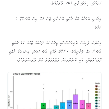
އަހަރުގައި ކިޔަވައިދެނީ 203 ދުވަހުއެވެ.
ދިރާސީ އަހަރުގެ ބޮޑު ޗުއްޓީ އޮންނާނީ ޖޫން 23 އިން އޮގަސްޓް 5
އަށެވެ.
މިއަދުން ފެށިގެން ދަރިވަރުންނާއި ޓީޗަރުންގެ ފުރަތަމަ ޓާމުގެ ކުޑަ ޗުއްޓީ
ދުވަސް ތައް ފެށުނީއެވެ. ސްކޫލް ޗުއްޓީ ދުވަސްވަރަކީ ގިނަބަޔަކު ޗުއްޓީ
ހޭދަކުރުމަށާއި އެކި ބޭނުންތަކަށް ދަތުރުފަތުރު ކުރާ ދުވަސްވަރެކެވެ.