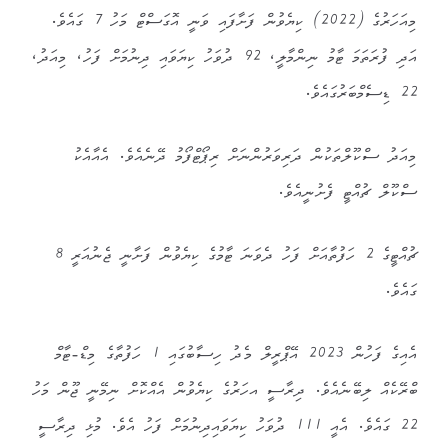
މިއަހަރުގެ (2022) ކިޔެވުން ފަށާފައި ވަނީ އޮގަސްޓް މަހު 7 ގައެވެ.
އަދި ފުރަތަމަ ޓާމު ނިންމާލީ، 92 ދުވަހު ކިޔަވައި ދިނުމަށް ފަހު، މިއަދު،
22 ޑިސެމްބަރުގައެވެ.
މިއަދު ސްކޫލްތަކުން ދަރިވަރުންނަށް ރިޕޯޓްފޯމު ދޭނެއެވެ. އެއާއެކު
ސްކޫލް ޗުއްޓީ ފެށުނީއެވެ.
ޗުއްޓީގެ 2 ހަފުތާއަށް ފަހު ދެވަނަ ޓާމުގެ ކިޔެވުން ފަށާނީ ޖެނުއަރީ 8
ގައެވެ.
އެއިގެ ފަހުން 2023 އޭޕްރީލް މެދު ހިސާބުގައި 1 ހަފުތާގެ މިޑް-ޓާމް
ބްރޭކެއް ލިބޭނެއެވެ. ދިރާސީ އހަރުގެ ކިޔެވުން އެއްކޮށް ނިމޭނީ ޖޫން މަހު
22 ގައެވެ. އެއީ 111 ދުވަހު ކިޔަވައިދިނުމަށް ފަހު އެވެ. މުޅި ދިރާސީ