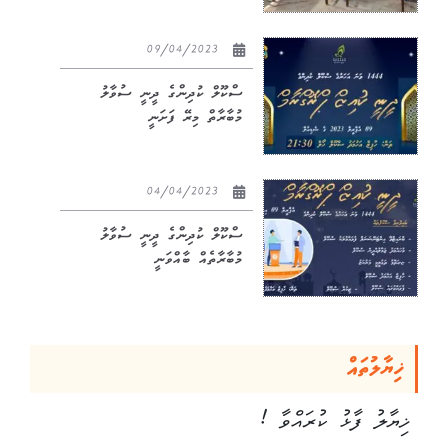
09/04/2023
ސްކޫލް ކުދިންގެ ދީނީ ސުވާލު
މުބާރާތް މިރޭ ފަށަނީ
04/04/2023
ސްކޫލް ކުދިންގެ ދީނީ ސުވާލު
މުބާރާތެއް ބާއްވަނީ
ޚިޔާލުތައް
ޚިޔާލު ފާޅު ކުރައްވާ !