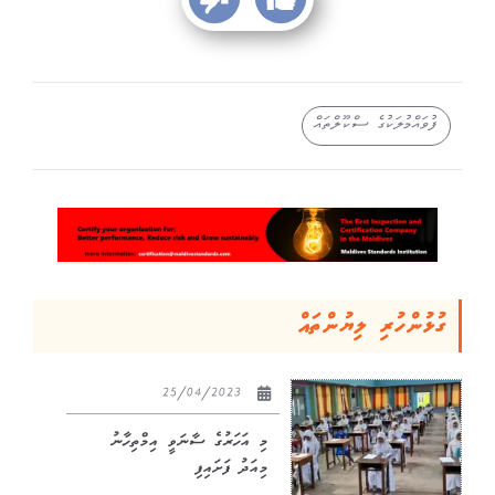
ފުވައްމުލަކުގެ ސްކޫލްތައް
ގުޅުންހުރި ލިޔުންތައް
25/04/2023
މި އަހަރުގެ ސާނަވީ އިމްތިހާނު
މިއަދު ފަށައިފި