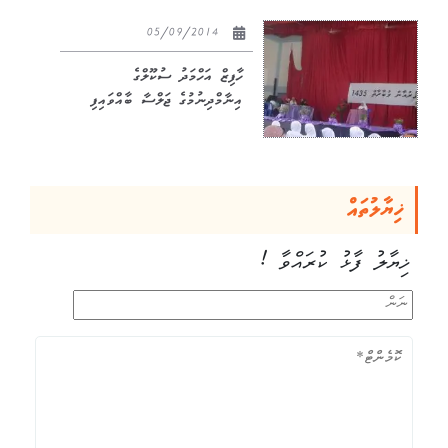
05/09/2014
ހާފިޒް އަހްމަދު ސުކޫލްގެ
އިނާމްދިނުމުގެ ޖަލްސާ ބާއްވައިފި
ޚިޔާލުތައް
ޚިޔާލު ފާޅު ކުރައްވާ !