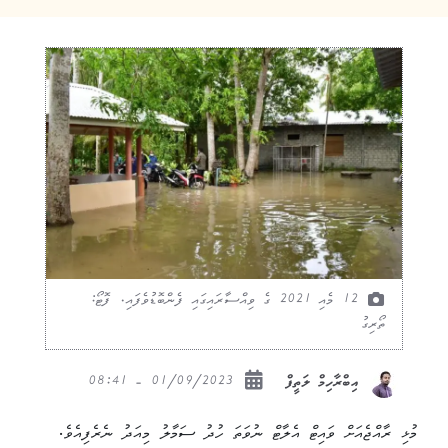
12 މެއި 2021 ގެ ވިއްސާރައިގައި ފެންބޮޑުވެފައި. ފޮޓޯ:
ތޯރިގު
01/09/2023 - 08:41
އިބްރާހިމް ލަތީފް
މުޅި ރާއްޖެއަށް ވައިޓް އެލާޓް ނުވަތަ ހުދު ސަމާލު މިއަދު ނެރެފިއެވެ.