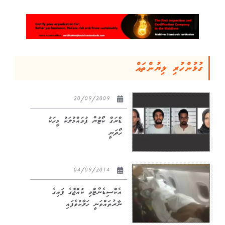
ގުޅުންހުރި ލިޔުންތައް
20/09/2009
ޑްރަގް ކޯޓުން ފުވައްމުލަކު މީހަކު
ހޯދަނީ
04/09/2014
އެކްސިޑެންޓްވި ކުއްޖާގެ ފައިގެ
ނާރުތައްވަނީ ހަލާކުވެފައި