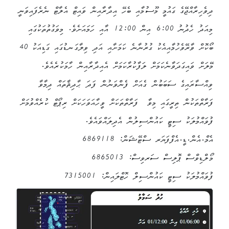
ދިވެހިރާއްޖޭގެ ގައުމީ މޫސުމާއި ބެހޭ އިދާރާއިން ވައިޓް އެލާޓް ނެރެފައިވަނީ
މިއަދު ހެދުނު 6:00 އިން 12:00 އާއި ހަމައަށެވެ. މިވަގުތުތަކުގައި
ބޯކޮށް ވާރޭވެހުމާއިއެކު ގުރުނާނެ ކަމަށާއި އަދި ވިލާގަނޑުގައި ގަޑިއަކު 40
މޭލަށް ވައިގަދަވާނެކަމަށް ލަފާކުރާކަމަށް އެއިދާރާއިން ހާމަކުރެއެވެ.
ވިއްސާރައިގެ ސަބަބުން ގެއަށް ފެންވަނުން ފަދަ ޙާދިޘާތައް ދިމާވާ
ފަރާތްތަކުން ތިރީގައި މިވާ ފަރާތްތަކަށް ވީހާއަވަހަކަށް ރިޕޯޓް ކުރެއްވުމަށް
ފުވައްމުލަކު ސިޓީ ކައުންސިލުން އެދިލައްވައެވެ.
އެމް.އެން.ޑީ.އެފްފަޔަރ ސްޓޭޝަން: 6869118
މޯލްޑިވްސް ޕޮލިސް ސަރވިސް: 6865013
ފުވައްމުލަކު ސިޓީ ކައުންސިލް ހޮޓްލައިން: 7315001