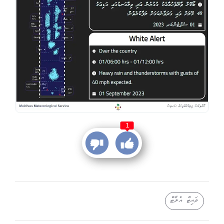
1
ވައިޓް އެލާޓް