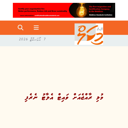
7 އޯގަސްޓް 2026
މުޅި ރާއްޖެއަށް ވައިޓް އެލާޓު ނެރެފި