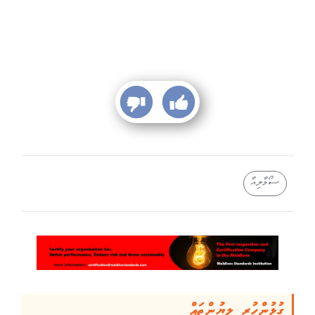
ސޯމާލިއާ
ގުޅުންހުރި ލިޔުންތައް