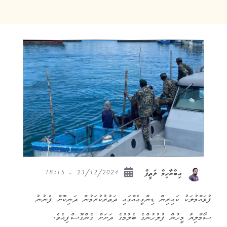
23/12/2024 - 18:15
އިބްރާހިމް ލަތީފް
ފުވައްމުލަކު ކައިރިން ޑިންގީއެއްގައި ދަތުރުކުރަމުން ދަނިކޮށް ފެނުނު
ސޯމާލިޔާ މީހުން ފުލުހުންގެ ބެލުމުގެ ދަށަށް ގެންގޮސްފިއެވެ.