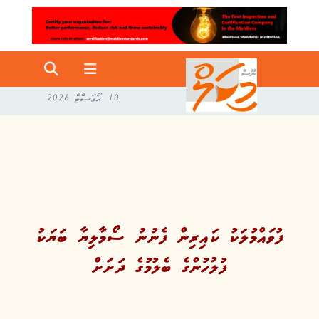
10 އޯގަސްޓް 2026
ފުވައްމުލަކު ކައިރިން ފެނުނު ސޯމާލިޔާ ބަޔަކު
ފުލުހުންގެ ބެލުމުގެ ދަށަށް