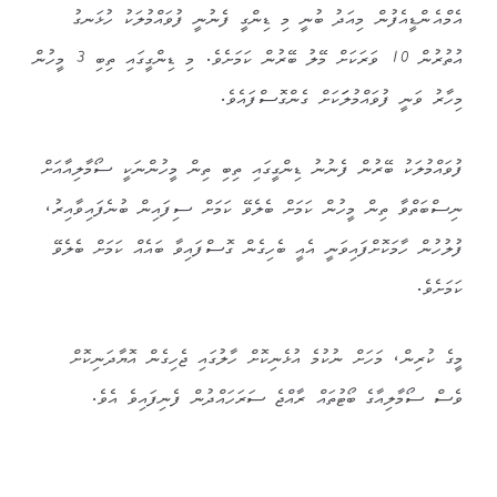
އެމްއެންޑީއެފުން މިއަދު ބުނީ މި ޑިންގީ ފެނުނީ ފުވައްމުލަކު ހުޅަނގު
އުތުރުން 10 ވަރަކަށް މޭލު ބޭރުން ކަމަށެވެ. މި ޑިންގީގައި ތިބި 3 މީހުން
މިހާރު ވަނީ ފުވައްމުލަަކަށް ގެންގޮސްފައެވެ.
ފުވައްމުލަކު ބޭރުން ފެނުނު ޑިންގީގައި ތިބި ތިން މީހުންނަކީ ސޯމާލިއާއަށް
ނިސްބަތްވާ ތިން މީހުން ކަމަށް ބެލެވޭ ކަމަށް ސިފައިން ބުނެފައިވާއިރު،
ފުލުހުން ހާމަކޮށްފައިވަނީ އެއީ ބެހިގެން ގޮސްފައިވާ ބައެއް ކަމަށް ބެލެވޭ
ކަމަށެވެ.
މީގެ ކުރިން، މަހަށް ނުކުމެ އުޅެނިކޮށް ހާލުގައި ޖެހިގެން އޮޔާދަނިކޮށް
ވެސް ސޯމާލިއާގެ ބޯޓުތައް ރާއްޖެ ސަރަހައްދުން ފެނިފައިވެ އެވެ.