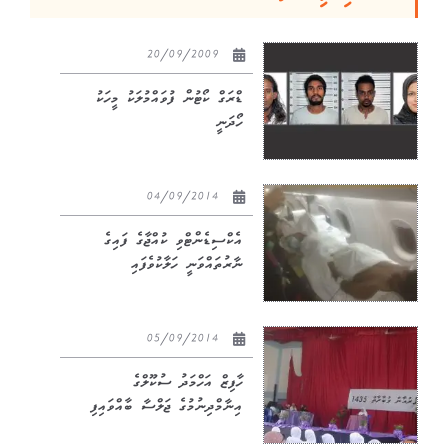
20/09/2009
ޑްރަގް ކޯޓުން ފުވައްމުލަކު މީހަކު
ހޯދަނީ
04/09/2014
އެކްސިޑެންޓްވި ކުއްޖާގެ ފައިގެ
ނާރުތައްވަނީ ހަލާކުވެފައި
05/09/2014
ހާފިޒް އަހްމަދު ސުކޫލްގެ
އިނާމްދިނުމުގެ ޖަލްސާ ބާއްވައިފި