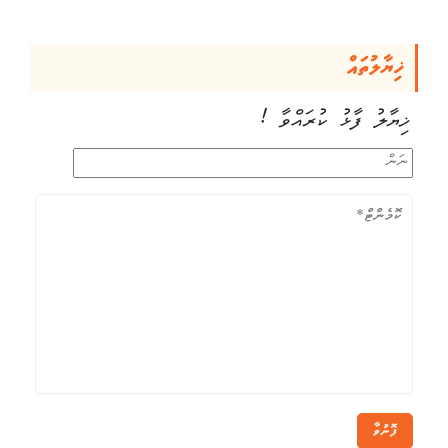
ޚިޔާލުތައް
ޚިޔާލު ފާޅު ކުރައްވާ !
ފޮނުވާ