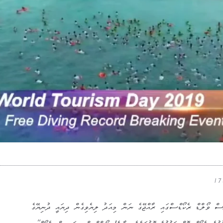
ިސް ވޯލްޑް ރެކޯޑްސްގައި ރާއްޖޭގެ ނަން މިއަދު ލިޔެވިގެން ދިޔައީ ދުނިޔޭގެ