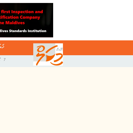
ޚަބ
7 އޯގަސްޓް 2026