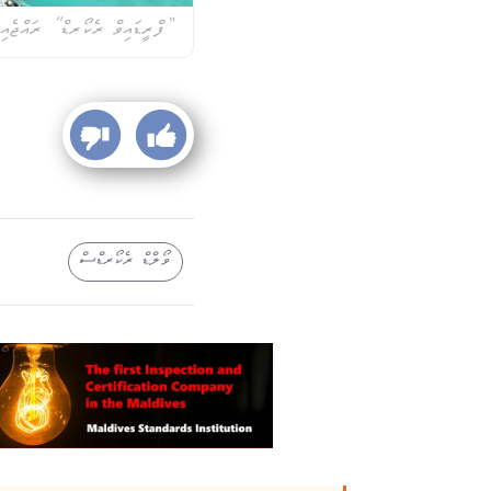
“ފްރީޑައިވް ރެކޯރޑް” ރައްޖެއި
ވޯލްޑް ރެކޯރޑްސް