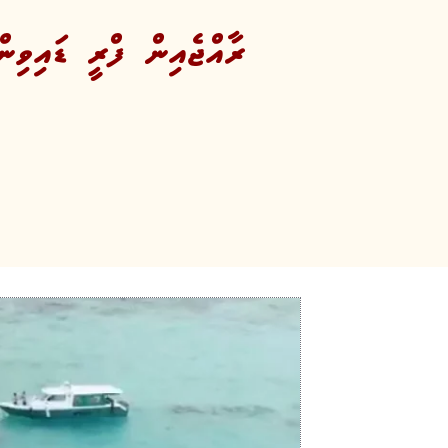
ރާއްޖެއިން ފްރީ ޑައިވިން