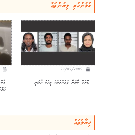
ގުޅުންހުރި ލިޔުންތައް
14
20/09/2009
ޑްރަގް ކޯޓުން ފުވައްމުލަކު މީހަކު ހޯދަނީ
އެކް
ހަލާކ
ޚިޔާލުތައް