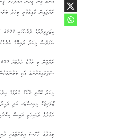
އެންމެ ގިނަ މީހުން އެއްފަހަރާ ފީނު
ރާއްޖެއިން ގާއިމުކުރީ މިއަދު ބަރޮސް އައިލެންޑ
ނަމަވެސް މިއަދު ދުނިޔޭގެ އެރެކޯޑު 
ރ
ސްޕަވައިޒަރުންގެ އެކި ބެލުންތަކުން
މިއަދު ބޭއްވި ރެކޯޑު ހެދުމުގެ އިވެނ
ޓްވަރިޒަމް މިނިސްޓަރ އަލީ ވަހީދު
ހަވާލުވެ ވަޑައިގަތީ ރައީސް އިބްރާހ
މިއަދުގެ ޚާއްސަ އިވެންޓްގައި ދުނިޔ