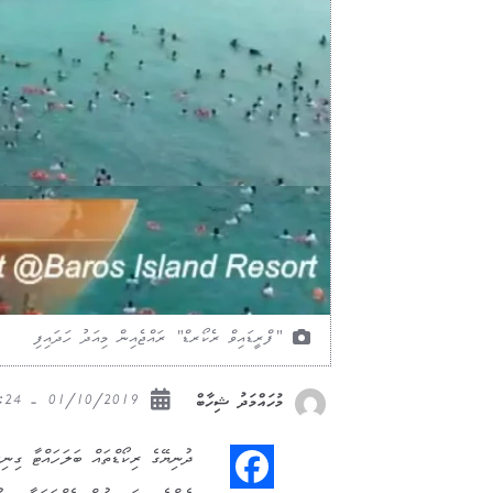
"ފްރީޑައިވް ރެކޯރޑް" ރައްޖެއިން މިއަދު ހަދައިފި
01/10/2019 - 17:24
މުހައްމަދު ޝިހާބް
ދުނިޔޭގެ ރިކޯޑްތައް ބަލަހައްޓާ ގިނ