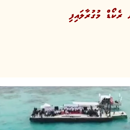
 ރެކޯޑް މުގުރާލައިފި