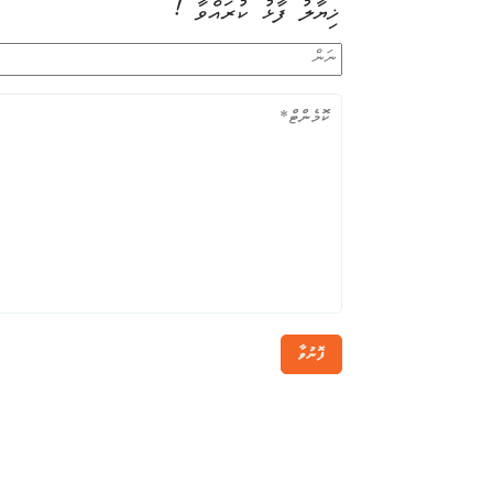
ޚިޔާލު ފާޅު ކުރައްވާ !
ފޮނުވާ