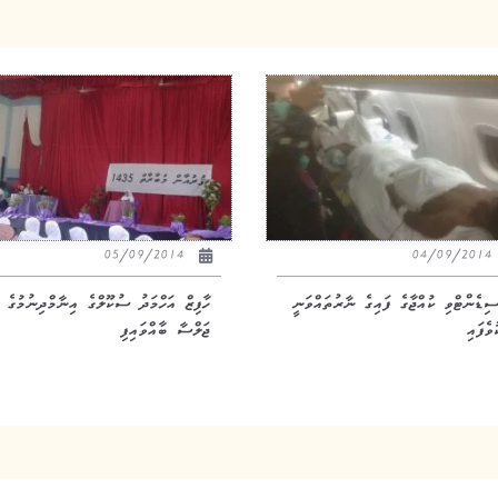
05/09/2014
04/09/20
ސިޑެންޓްވި ކުއްޖާގެ ފައިގެ ނާރުތައްވަނީ
ހާފިޒް އަހްމަދު ސުކޫލްގެ އިނާމްދިނުމުގެ
ުވެފައި
ޖަލްސާ ބާއްވައިފި