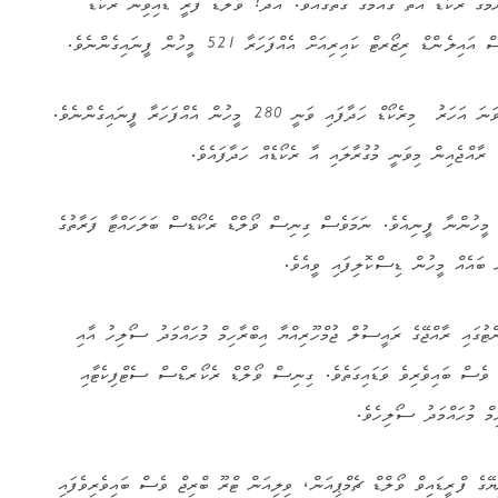
މުގެ ރެކޯޑް އޮތް ގައުމުގެ ގޮތުގައެވެ. އާދެ! ވޯލްޑް ފްރީ ޑައިވިން ރެކޯޑް”
ް ރިޒޯރޓް ކައިރިއަށް އެއްފަހަރާ 521 މީހުން ފީނައިގެންނެވެ.
އިޓަލީވިލާތުގެ ވެރޯނާގައި 2009 ވަނަ އަހަރު މިރެކޯޑް ހަދާފައި ވަނީ 280 މީހުން އެއްފަހަރާ ފީނައިގެންނެވެ.
ރާއްޖެއިން މިވަނީ މުގުރާލައި އާ ރެކޯޑެއް ހަދާފައެވެ.
ާއްޖޭން މި ރެކޯޑު ހެދުމަށް 600 މީހުންނާ ފީނިއެވެ. ނަމަވެސް ގިނިސް ވޯލްޑް ރެކޯޑްސް ބަލަހައްޓާ ފަރާތުގެ
 ބައެއް މީހުން ޑިސްކޮލިފައި ވީއެވެ.
ްޓުގައި ރާއްޖޭގެ ރައީސުލް ޖުމްހޫރިއްޔާ އިބްރާހިމް މުހައްމަދު ސޯލިހު އާއި
 ވެސް ބައިވެރިވެ ވަޑައިގަތެވެ. ގިނިސް ވޯލްޑް ރެކޯރޑްސް ސެޓްފިކެޓާއި
ިމް މުހައްމަދު ސޯލިހެވެ.
ޭގެ ފްރީޑައިވް ވޯލްޑް ޗެމްޕިއަން، ވިލިއަން ޓްރޫ ބްރިޖް ވެސް ބައިވެރިވެފައި