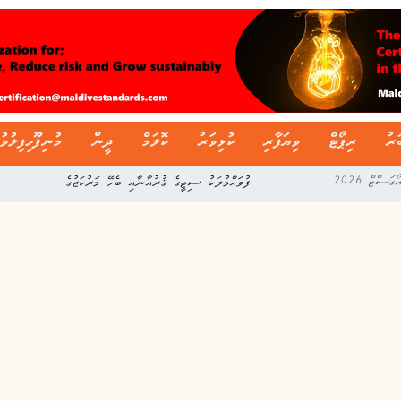
ަރު
ރިޕޯޓް
ވިޔަފާރި
ކުޅިވަރު
ކޮލަމް
ދީން
މުނިފޫހިފިލުވު
ފުވައްމުލަކު ސިޓީގެ ޤުރުއާނާއި ބެހޭ މަރުކަޒުގެ