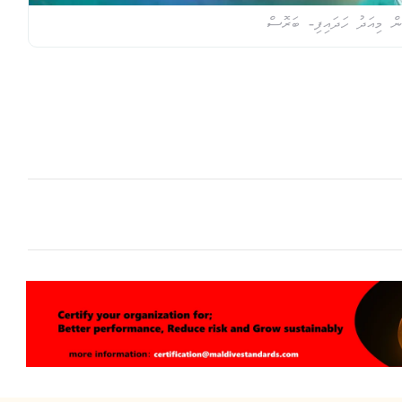
ން މިއަދު ހަދައިފި- ބަރޮސް