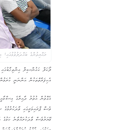
ރައްޔިތުންގެ ބައްދަލުވުމުގައި
ލޯކަލް ކައުންސިލް އިންތިޚާބުގައި ފ
އެކިފަރާތްތަކުން އަންނަނީ ކުރަމުން
އެގޮތުން އުތުރު ދާއިރާގެ އިސްމާއީ
ވެސް ޕްރައިމަރީގައި ވާދަކުރުމުގެ ޝަ
މޭޔަރުވެސް ވާދަކުރައްވާނެ ކަމުގެ އ