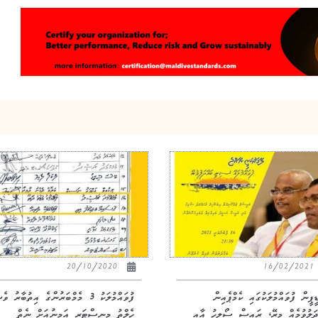
20/10/2020
16/02/20
ީޕީން ފުވައްމުލަކުގައި ކެމްޕެއިން
ފުވައްމުލަކު 3 މެމްބަރުންގެ އިތުބާރު ވ
ދަލުވުމެއް މިރޭ، ރައީސް ސޯލިހު އާއި
ހެލްތު މިނިސްޓަރ އަމީނުއަށް ނެތް