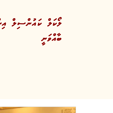
ލޯކަލް ކައުންސިލް އިންތ
ބާއްވަނީ