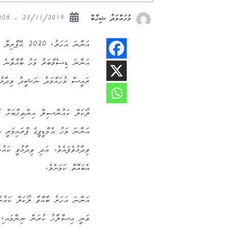
23/11/2019 - 13:08
މުހައްމަދު ޝިހާބް
އަންނަ ޑިސެމްބަރު މަހު ބާއްވާނެ ކ
ރައީސް މުހައްމަދު ނަޝީދު ވިދާޅުވެ
ލޯކަލް ކައުންސިލް އިންތިޚާބަށް ޕާޓީ
އަންނަ މަހު އެމްޑީޕީގެ ޕްރައިމަރީ 
ވިދާޅުވެފައެވެ. އަދި ވިދާޅުވީ ކައު
އެބައޮތް ކަމަށެވެ.
އަންނަ އަހަރު ބާއްވާ ލޯކަލް ކައުނ
ވަނީ އިސްލާހު ކުރަން ނިންމައ،ި މ