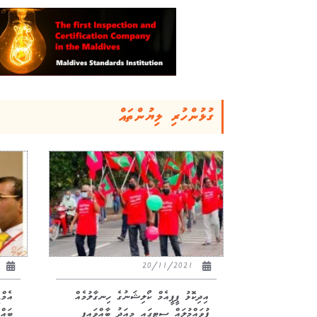
ގުޅުންހުރި ލިޔުންތައް
21
20/11/2021
އިދިކޮޅު ޕީޕީއެމް ކޯލިޝަނުގެ ހިނގާލުމެއް
އެމްޑ
ފުވައްމުލައް ސިޓީގައި މިއަދު ބާއްވައިފި
ބައް