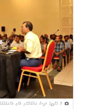
ރޭ އެމްޑީޕީގެ ރައީސް ދަރުވާރުގޭގައި ބެއްވި ބައްދަލުވުމުގެ