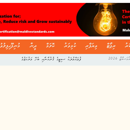
ަރު
ރިޕޯޓް
ވިޔަފާރި
ކުޅިވަރު
ކޮލަމް
ދީން
މުނިފޫހިފިލުވު
ދިވެހި ސާފިން ލީގުގެ މިއަހަރުގެ ފުރަތަމަ