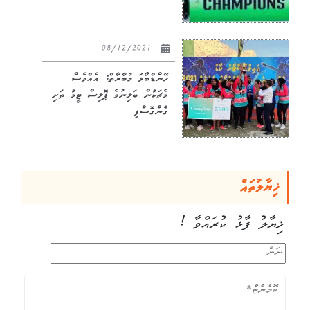
08/12/2021
ހޭންޑްބޯޅަ މުބާރާތް: އެއްވެސް
މެޗަކުން ބަލިނުވެ ޕޮލިސް ޓީމު ތަށި
ގެންގޮސްފި
ޚިޔާލުތައް
ޚިޔާލު ފާޅު ކުރައްވާ !