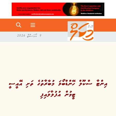
9 އޯގަސްޓް 2026
އިންޓާ ސްކޫލް ހޭންޑްބޯޅަ މުބާރާތުގެ ތަށި އޭއީސީ
ޓީމުން އުފުލާލައިފި