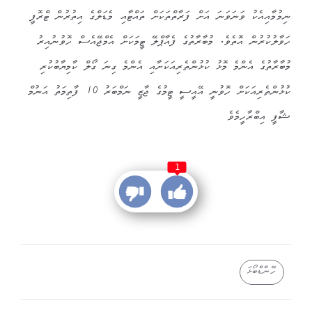
ނިމުމާއިއެކު ވަނަވަނަ އަށް ފަރާތްތަކަށް ތައްޓާއި މެޑަލްގެ އިތުރުން ޓްރޮފީ
ހަވާލުކުރުން އޮތެވެ. މުބާރާތުގެ ފެއާޕްލޭ ޓީމަކަށް އެމްޖޭއެސް ހޮވުނުއިރު
މުބާރާތުގެ އެންމެ މޮޅު ކުޅުންތެރިއަކަށާއި އެންމެ ގިނަ ގޯލް ކާމިޔާބުކުރި
ކުޅުންތެރިއަކަށް ހޮވުނީ އޭއީސީ ޓީމުގެ ޖާޒީ ނަމްބަރު 10 ފާތިމަތު އަނުމް
ޝާފީ އިބްރާހީމެވެ
1
ހޭންޑްބޯޅަ