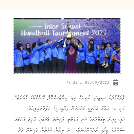
05/09/2023 - 16:23
ފުވައްމުލަކު ސިޓީގައި ކުރިއަށް ދިޔަ އިންޓާސްކޫލް ހޭންޑްބޯޅަ މުބާރާތުގެ
ތަށި ޏ. އަތޮޅު ތައުލީމީ މަރުކަޒުން (އޭއީސީ) އުފުލާލައިފިއެވެ.
އޭއީސީއިން މިމުބާރާތުގެ ތަށި އުފުލާލީ ފައިނަލް މެޗުގައި ޙާފިޒު އަހުމަދު
ސްކޫލުގެ ޓީމާއި ވާދަކޮށްގެނެވެ. ރޭ ނިމުނު ކުޅެވުނު ފައިނަލް މެޗު