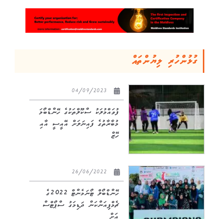
ގުޅުންހުރި ލިޔުންތައް
04/09/2023
ފުވައްމުލަކު ސްކޫލްތަކުގެ ހޭންޑްބޯޅަ
މުބާރާތުގެ ފައިނަލަށް އޭއީސީ އާއި
ހޭޒް
26/06/2022
ހޭންޑްބޯލް ޓޯނަމެންޓް 2022ގެ
ޗެމްޕިއަންކަން ދަޑިމަގު ސްޕޯޓްސް
އަށް