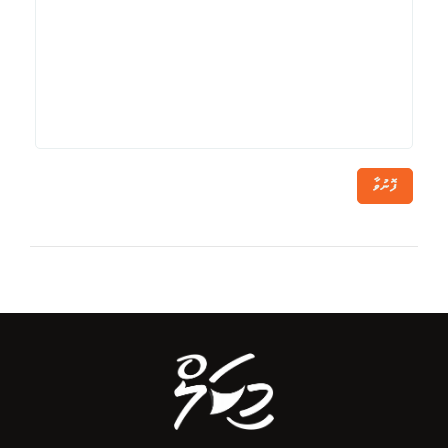
ފޮނުވާ