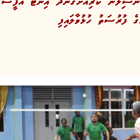
ންސިލުން ކުރިއަށްގެންދާ އިންޓާ އޮފީސް ބ
ުގެ ފުރުސަތު ހުޅުވާލައިފި