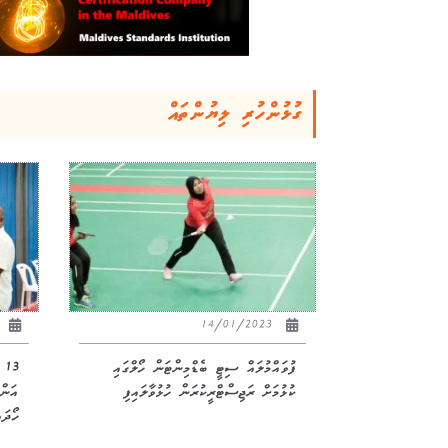
ގުޅުންހުރި ލިޔުންތައް
22
14/01/2023
ފުވައްމުލައް ސިޓީ ބެޑްމިންޓަން ހޯލްގައި
3
ކުޅުމަށް ރަޖިސްޓްރީކުރަން ހުޅުވާލައިފި
އަންހ
ހޯދައ