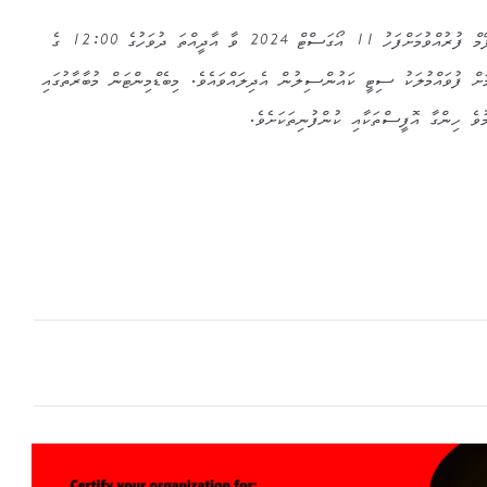
މިމުބާރާތުގައި ބައިވެރިވުމަށް އެދޭ ފޯމް ފުރުއްވުމަށްފަހު 11 އޯގަސްޓް 2024 ވާ އާދީއްތަ ދުވަހުގެ 12:00 ގެ
ަށް ފުވައްމުލަކު ސިޓީ ކައުންސިލުން އެދިލައްވައެވެ. މިބެޑްމިންޓަން މުބާރާތުގައި
ިމުވެ ހިންގާ އޮފީސްތަކާއި ކުންފުނިތަކަށެވެ.