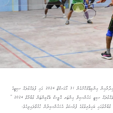
ފުވައްމުލަކު ސިޓީ ކައުންސިލްގެ އިދާރާއިން އިންތިޒާމްކޮށްގެން 31 އޯގަސްޓް 2024 ގައި ފުވައްމުލައް ސިޓީގެ
އޮފީސްތަކަށް އަމާޒުކޮށްގެން ” ފުވައްމުލައް ސިޓީ ކައުންސިލް އިންޓަރ އޮފީސް ބެޑްމިންޓަން މުބާރާތް 2024 ”
 މުބާރާތުގައި ބައިވެރިވުމުގެ ފުރުސަތު އެކައުންސިލުން ހުޅުވާލައިފިއެވެ.