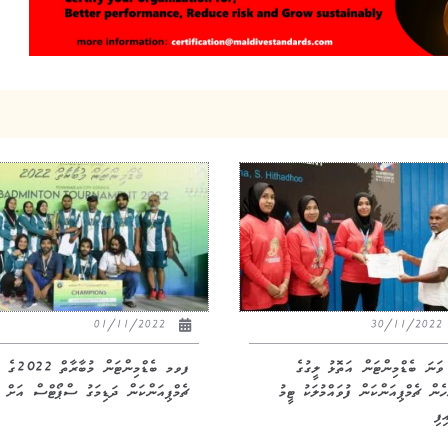
01/11/2022
30/11/20
1 ވަނަ ބެޑްމިންޓަން އަތޮޅު ލީގުގެ
ފވމ ބެޑްމިންޓަން މުބާރާތް 2022ގެ
ެން ޗެމްޕިއަންކަން ފުވައްމުލަކު ޓީމު
ޗެމްޕިއަންކަން ދަޑިމަގު ސްޕޯޓްސް އަށް
ިފި