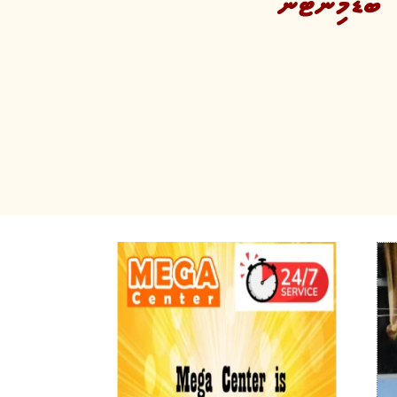
ެޑްމިންޓަން