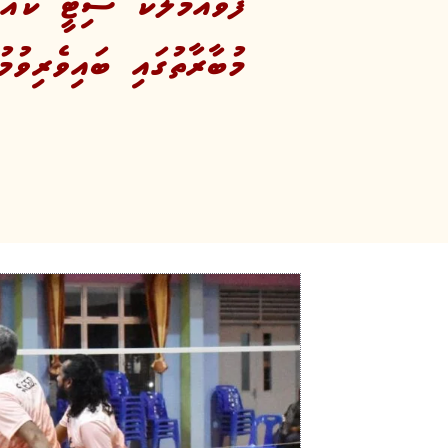
ފުވައްމުލަކު ސިޓީ ކައު
މުބާރާތުގައި ބައިވެރިވުމ