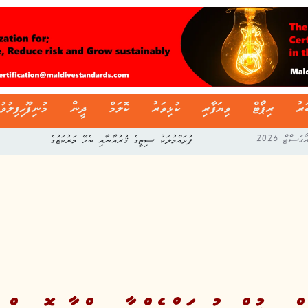
ަރު
ރިޕޯޓް
ވިޔަފާރި
ކުޅިވަރު
ކޮލަމް
ދީން
މުނިފޫހިފިލުވު
ފުވައްމުލަކު ސިޓީގެ ޤުރުއާނާއި ބެހޭ މަރުކަޒުގެ