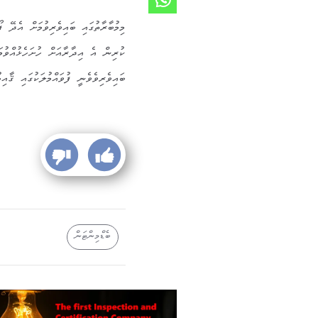
ކުރިން އެ އިދާރާއަށް ހުށަހެޅުއްވުމ
ބައިވެރިވެވެނީ ފުވައްމުލަކުގައި ޤާއ
ބެޑްމިންޓަން