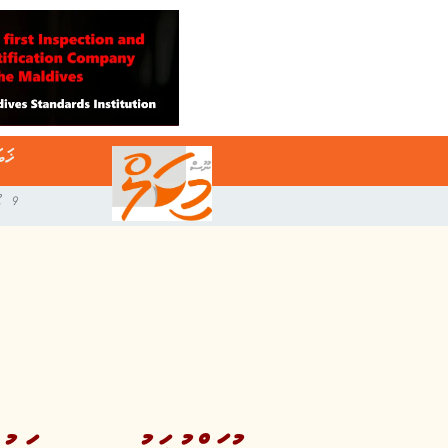
ޚަބ
9 އޯގަސްޓް 2026