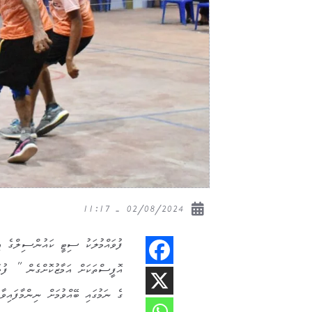
02/08/2024 - 11:17
ގެ ނަމުގައި ބޭއްވުމަށް ނިންމާފައިވާ