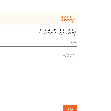
ޚިޔާލުތައް
ޚިޔާލު ފާޅު ކުރައްވާ !
ފޮނުވާ