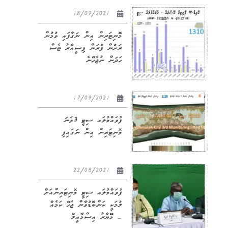
18/09/2021
މޮނިޓަރިން އިން ނަގާފައި ވުމުން
ރަށުން ފުރަން ޕިސީއާރު ޓެސް
ހަދަން ނުޖެހޭނެ
17/09/2021
ފުވައްމުލައ ސިޓީ 3ވަނަ
މޮނިޓަރިން އިން ނަގައިފި
22/08/2021
ފުވައްމުލައ ސިޓީ މޮނިޓަރިންއަށް
ލުމަކީ ކަންބޮޑުވާން ޖެހޭ ކަމެއް
– މޭޔާރު އިސްމާއީލް