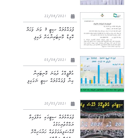
22/08/2021
ފުވައްމުލައް ސިޓީ 3 ވަނަ ފަހަރާ
ކޮވިޑް މޮނިޓަރިންއަށް ލައިފި
05/08/2021
އެޗްޕީއޭގެ ދެވަނަ މޮނިޓަރިން
އިން ފުވައްމުލައް ސިޓީ ނަގައިފި
20/05/2021
ފުވައްމުލައް ސިޓީގައި އަޅާފައިވާ
ރައްކާތެރިކަމުގެ
ޚާއްސަފިޔަވަޅުތައް ހަރުކަށިކޮށް