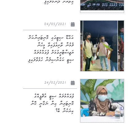
އިތުރަށް ދަންމާލައިފި
04/05/2021
އައްޑޫ ސިޓީގައި މޮނިޓަރިންއަށް
ލުމުން ތާށިވެފައިވާ މީހުން
ރަޖިސްޓްރީވުމަށް ފުވައްމުލައް
ސިޓީ ކައުންސިލުން ހުޅުވާލައިފި
24/02/2021
ފުވައްމުލައް ސިޓީ އެޗްޕީއޭގެ
މޮނިޓަރިން އިން ނަގާނީ ކޮން
އިރަކުން ބާ؟