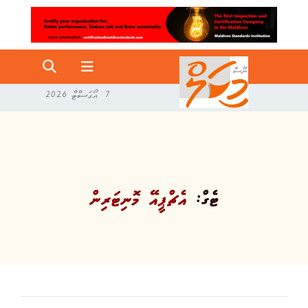
7 އޯގަސްޓް 2026
ޓެގް:
އެޗްޕީއޭ މޮނިޓަރިން