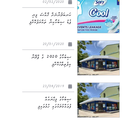
02/02/2020
ކަނބަލުންނަށް ޚާއްސަ ފިނި
ޕެޑު ސިބުކޯއިން ތައާރަފުކޮށްފި
20/01/2020
ސިބުކޯގެ 2020 ގެ ޕްލޭން
އިފުތިތާހުކޮށްފި
23/08/2019
ސިބުކޯގެ ފިހާރައެއް
ފުވައްމުލަކުގައި ހުޅުވައިފި