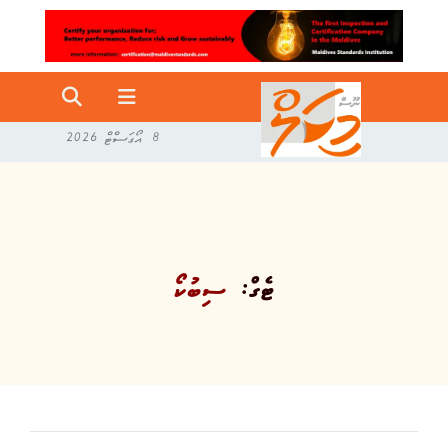
8 އޯގަސްޓް 2026
ޓެގް:
ސިބުކޯ