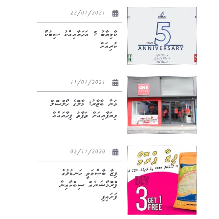
22/01/2021
ކާމިޔާބު 5 އަހަރާއިއެކު ސިބުކޯ
ކުރިއަށް
11/01/2021
ވަން ބާޒާރު؛ މާލޭގެ ހޯލްސޭލް
ވިޔަފާރިއަށް ތަފާތު ފިހާރައެއް
02/11/2020
ފިޒާ ބާސްމަތީ ހަނޑުލުގެ
ޕްރޮމޯޝަނެއް ސިބްކޯއިން
ފަށައިފި