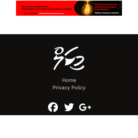
Home
Privacy Policy
info@mikalnews.com
(+960) 770 3726
Copyright 2023 (c) MikalNews