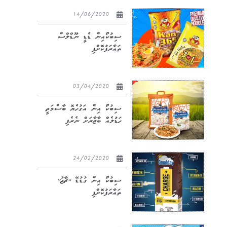
14/06/2020
ސިބުކޯއިން ޑެޑީ ނޫޑްލްސް
ތައާރަފުކޮށްފި
03/04/2020
ސިބުކޯ އިން އަގުހެޔޮ ބާސްމަތީ
ހަޑުލެއް ބާޒާރަށް ނެރެފި
24/02/2020
ސިބުކޯ އިން ގުޑުޑޭ “ޗާޖު”
ތައާރަފުކޮށްފި