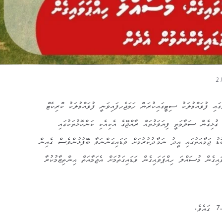
ައި ފުވައްމުލަކު ސިޓީގައިކުރަން ހަމަޖެހފައިވަނީ ފުވައްމުލަކު ކްރިކެޓް
ގުޅިގެން ސަލާމަތީ ފިޔަވަޅުތައް ރާއްޖޭގެ އެކިއެކި ކަންކޮޅުތަކުގައި
ބޮޑު ޖަމާއަތުގައި އީދު ނަމާދުކުރުމަށް ވަޑައިގަންނަވާ ބޭފުޅުންވެސް ގެއިން
ިގެން މުސައްލަ ހިއްޕަވައިގެން ވަޑައިގަތުމަށް އެޖަމާއަތް އިންތިޒާމުކުރާ