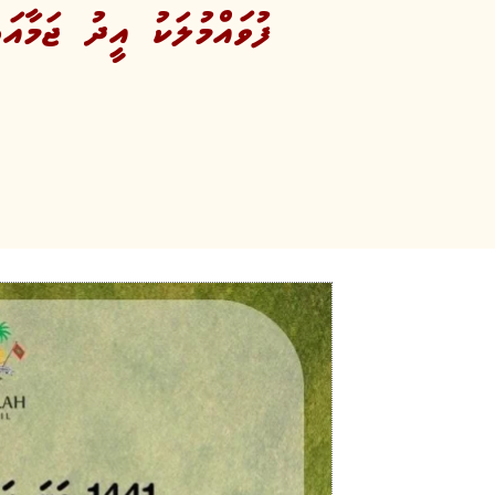
ފުވައްމުލަކު އީދު ޖަމާއަ