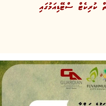
ތް ކުރިކެޓް ސްޓޭޑިއަމުގައި