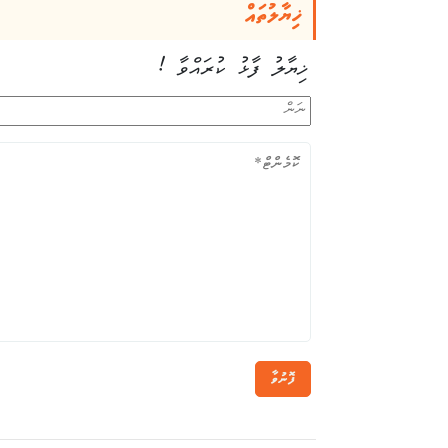
ޚިޔާލުތައް
ޚިޔާލު ފާޅު ކުރައްވާ !
ފޮނުވާ