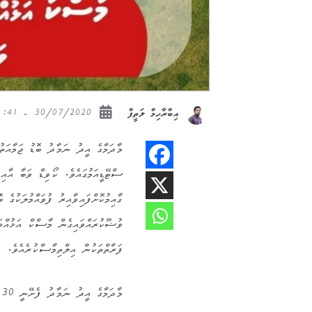
30/07/2020 - 21:41
އިބްރާހިމް ލަތީފް
މާދަމާގެ އީދު ނަމާދު ބޮޑު ޖަމާއަތުގ
ސްޓޭޑީއަމުގައެވެ. ކޯވިޑް ވަބާ އާއި 
ގާއިމުކޮށްފައިވާއިރު ފުވައްމުލަކުގެ 
ވުޟޫކުރައްވައިގެން މާސްކް އަޅުއްވައ
ފަރާތްތަކުން އިލްތިމާސްކުރެއެވެ.
މާދަމާގެ އީދު ނަމާދު ފެށޭނީ 7.30 ގައެވެ.