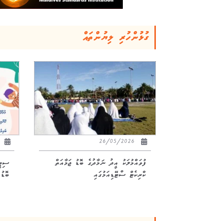
ގުޅުންހުރި ލިޔުންތައް
23
26/05/2026
ފުވައްމުލަކު އީދު ނަމާދުގެ ބޮޑު ޖަމާއަތް
ސިޓީ
ކްރިކެޓް ސްޓޭޑިއަމުގައި
ބޮޑު