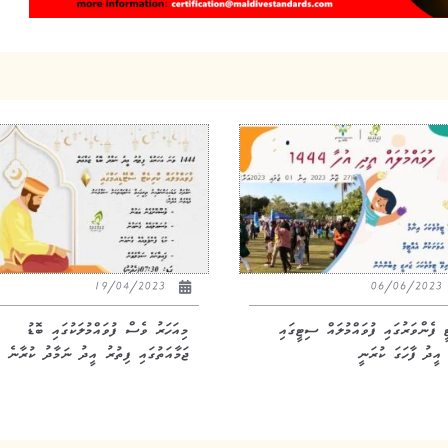
19/04/2023
06/06/20
 ފެންވަރުގައި ފުވައްމުލައް ސިޓީގައި
މިއަހަރު ވެސް ފުވައްމުލަކުގައި ބޮޑު
 އީދު ފާހަގަ ކުރަނީ
ޖަމާއަތުގައި ފިތުރު އީދު ނަމާދު ކުރާނެ