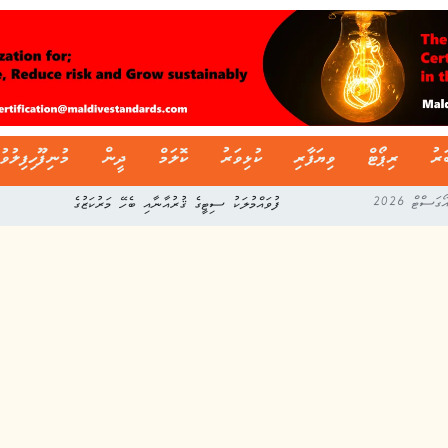
ަރު
ރިޕޯޓް
ވިޔަފާރި
ކުޅިވަރު
ކޮލަމް
ދީން
މުނިފޫހިފިލުވު
ފުވައްމުލަކު ސިޓީގެ ޤުރުއާނާއި ބެހޭ މަރުކަޒުގެ