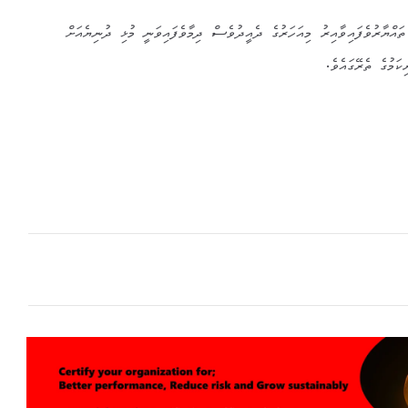
އްޔާރުވެފައިވާއިރު މިއަހަރުގެ ދެއީދުވެސް ދިމާވެފައިވަނީ މުޅި ދުނިޔެއަށް
ކަމުގެ ތެރޭގައެވެ.