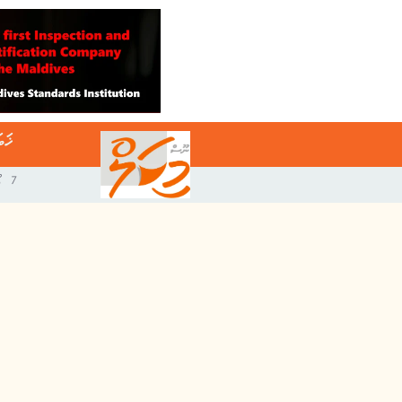
ޚަބ
7 އޯގަސްޓް 2026