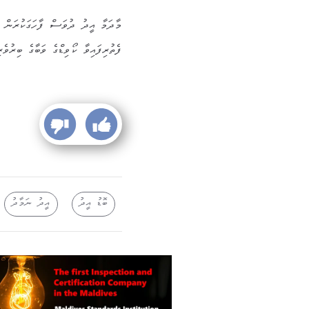
މާދަމާ އީދު ދުވަސް ފާހަގަކުރަން ތަ
ފެތުރިފައިވާ ކޯވިޑްގެ ވަބާގެ ބިރުވެރި
ބޮޑު އީދު
އީދު ނަމާދު