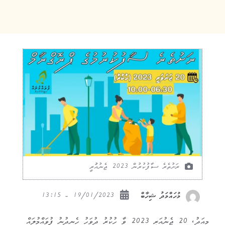
ރަށުތެރެ ސާފުކުރުން 2023 ޖެނުއުަރީ
19/01/2023 - 13:15
މުހައްމަދު ޝިހާބް
މިއަދު، 20 ޖެނުއަރީ 2023 ވާ ހުކުރު ދުވަހު ހެނދުނު ފުވައްމުލައް