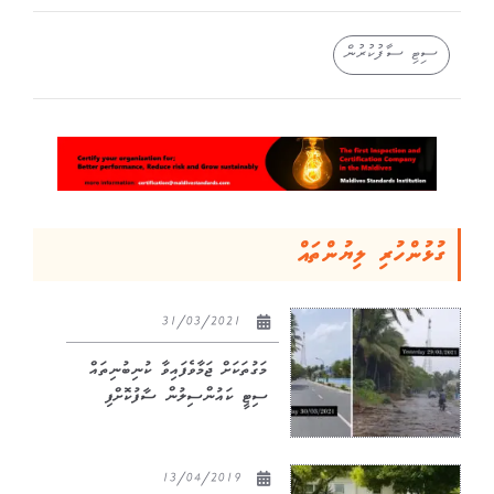
ސިޓި ސާފުކުރުން
ގުޅުންހުރި ލިޔުންތައް
31/03/2021
މަގުތަކަށް ޖަމާވެފައިވާ ކުނިބުނިތައް
ސިޓީ ކައުންސިލުން ސާފުކޮށްފި
13/04/2019