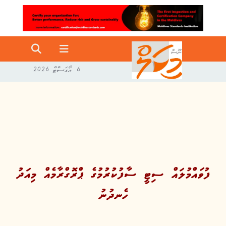
6 އޯގަސްޓް 2026
ފުވައްމުލައް ސިޓީ ސާފުކުރުމުގެ ޕްރޮގްރާމެއް މިއަދު
ހެނދުނު