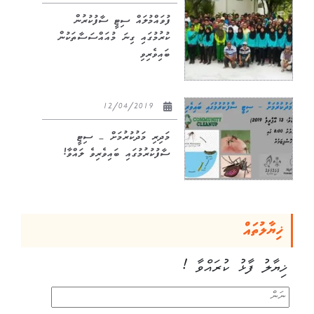
ފުވައްމުލައް ސިޓީ ސާފުކުރުން
ކުރުމުގައި ގިނަ މުއައްސަސާތަކުން
ބައިވެރިވި
12/04/2019
މަދިރި މަދުކުރުމަށް – ސިޓީ
ސާފުކުރުމުގައި ބައިވެރިވެ ލައްވާ!
ޚިޔާލުތައް
ޚިޔާލު ފާޅު ކުރައްވާ !