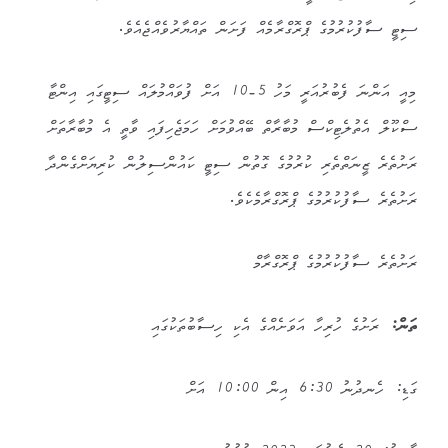
ސިޓީ ސާފުކުރުމުގެ ޕްރޮގްރާމެއް ފަށަން ތައްޔާރުވެއްޖެއެވެ.
މިއީ އަންނަ ފެބުރުއަރީ މަހު 5-10 އަށް ފުވައްމުލައް ސިޓީގައި އިންޓާ
ސްކޫލް އެތުލެޓިކްސް މުބާރާތް ބޭއްވުމަށް ހަމަޖެހިފައި ވާތީ އެ މުބާރާތަށް
ރަށުތެރެ ޒީނަތްތެރި ކުރުމުގެ ގޮތުން ސިޓީ ކައުންސިލުން ކުރިޔަށްގެންދާ
ރަށުތެރެ ސާފުކުރުމުގެ ޕްރޮގްރާމެކެވެ.
ރަށުތެރެ ސާފުކުރުމުގެ ޕްރޮގްރާމް
ތަން:
ރަށުގެ ހުރިހާ އަވަށެއްގެ އެކި ހިސާބުތަކުގައި
ގަޑި: ހެނދުނު 6:30 އިން 10:00 އަށް