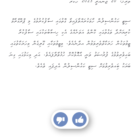
ތާރިޚު: 20 ޖެނުއަރީ 2023 ހުކުރު
ސިޓީ ކައުންސިލުން ހާމަކުރައްވާފައިވާ ގޮތުގައި ސާފުކުރުމުގެ މި ޕްރޮގްރާމް
ކުރިޔަށްދާ ވަގުތުގައި ކޮންމެ އަވަށެއްގެ އެކި ހިސާބުތަކުގައި ސާފުކުރާ
ޓީމުތަކުން ހަރަކާތްތެރިވަމުން އދާނެއެވެ. މިޓީމުތަކާއި ގޫލިގެން މިހަރަކާތުގައި
ބައިވެރިވުމުގެ ފުރުސަތު ވަނީ އާއްުމުކޮށް ހުޅުވާލާފައެވެ. އަދި މިކަމުގައި ގިނަ
ބަޔަކު ބަިއވެރިވުމަށް ސިޓީ ކައުންސިލުން އެދިފައި ވެއެވެ.