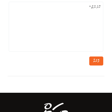
ފޮނުވާ