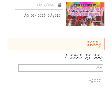
25/11/2021
ކުޑަކުދިންގެ ދުވަހުގެ ‘ކަލަ ރަން’
ޚިޔާލުތައް
ޚިޔާލު ފާޅު ކުރައްވާ !