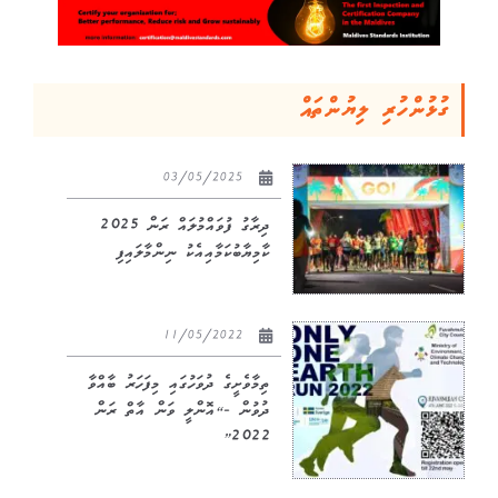
ގުޅުންހުރި ލިޔުންތައް
03/05/2025
ދިރާގު ފުވައްމުލައް ރަން 2025
ކާމިޔާބުކަމާއިއެކު ނިންމާލައިފި
11/05/2022
ތިމާވެށީގެ ދުވަހުގައި މިފަހަރު ބާއްވާ
ދުވުން -“އޮންލީ ވަން އާތް ރަން
2022”