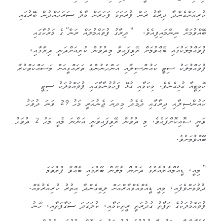
ކުރިއަށްގެންދާ ދިރާގު ރަން ފުރަތަމަ ފަހަރަށް މާލެ ސަރަހައްދުން ބޭރުގައި
ބޭއްވުމަށް ނިންމައިފިއެވެ. “ދިރާގު ފުވައްމުލައް ރަން”ގެ މަރުކާގައި
ފުވައްމުލަކުގައި ބޭއްވުމަށް ރޭވިފައިވާ މިދުވުން ކުރިއަށްދަނީ ދިރާގާއި،
ފުވައްމުލަކު ސިޓީ ކައުންސިލާއި އަންހެނުންގެ ތަރައްގީއަށް މަސައްކަތްކުރާ
ކޮމިޓީއާ ގުޅިގެނެވެ. މިކަމާއި ގުޅޭ ފަހުމުނާމާގައި ފުވައްމުލަކު ސިޓީ
ކައުންސިލާއި ދިރާގާއި ދެމެދު މިދޔަ ޖެނުއަރީ މަހު 29 ވަނަ ދުވަހު
ވަނީ ސޮއިކޮށްފައެވެ. މި ދުވުން ރޭވިފައިވަނީ އަންނަ މެއީ މަހު 2 ދުވަހު
ބޭއްވުމަށެވެ.
“މިއީ، ޑީއެމްއާރުއާރުގެ ދަށުން މާލޭން ބޭރުގައި ބާއްވާ ފުރުތަމަ
ދުވުމަށްވެފައި، މިއީ ޑީއެމްއެމްއާރްއަށް ލިބިގެންދާ އިތުރު ކުރިއެރުމެއް.
ފުވައްމުލަކުގެ ތަފާތު ގުދުރަތީ ރީތިކަމާއި، ކުލަގަދަ ސަގާފަތާއި، ހޫނު