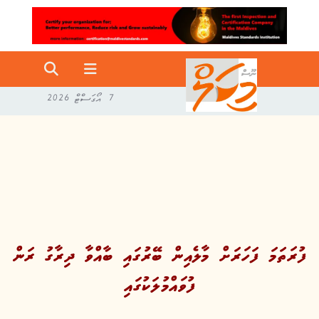
7 އޯގަސްޓް 2026
ފުރަތަމަ ފަހަރަށް މާލެއިން ބޭރުގައި ބާއްވާ ދިރާގު ރަން
ފުވައްމުލަކުގައި