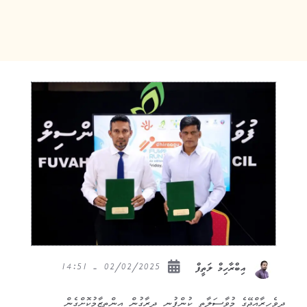
02/02/2025 - 14:51
އިބްރާހިމް ލަތީފް
ދިވެހިރާއްޖޭގެ މުވާސަލާތީ ކުންފުނި ދިރާގުން އިންތިޒާމުކޮށްގެން