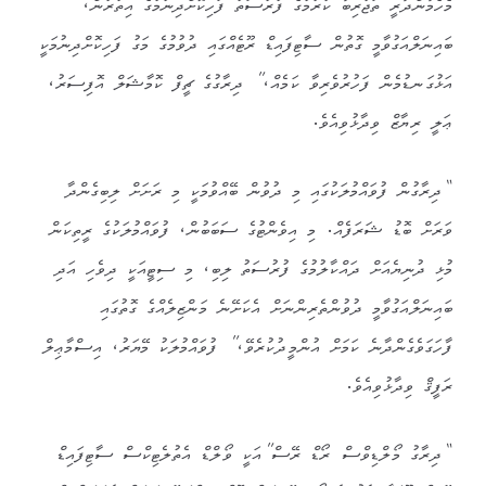
މެހެމާންދާރީ ތަޖުރިބާ ކުރުމުގެ ފުރުސަތު ފަހިކޮށްދިނުމުގެ އިތުރުން،
ބައިނަލްއަގުވާމީ ގޮތުން ސާޓިފައިޑް ރޫޓެއްގައި ދުވުމުގެ މަގު ފަހިކޮށްދިނުމަކީ
އަޅުގަނޑުމެން ފަހުރުވެރިވާ ކަމެއް،” ދިރާގުގެ ޗީފް ކޮމާޝަލް އޮފިސަރު،
ޢަލީ ރިޔާޒް ވިދާޅުވިއެވެ.
“ދިރާގުން ފުވައްމުލަކުގައި މި ދުވުން ބޭއްވުމަކީ މި ރަށަށް ލިބިގެންދާ
ވަރަށް ބޮޑު ޝަރަފެއް. މި އިވެންޓުގެ ސަބަބުން، ފުވައްމުލަކުގެ ރީތިކަން
މުޅި ދުނިޔެއަށް ދައްކާލުމުގެ ފުރުސަތު ލިބި، މި ސިޓީއަކީ ދިވެހި އަދި
ބައިނަލްއަގުވާމީ ދުވުންތެރިންނަށް އެކަށޭނެ މަންޒިލެއްގެ ގޮތުގައި
ފާހަގަވެގެންދާނެ ކަމަށް އުންމީދުކުރެވޭ،” ފުވައްމުލަކު މޭޔަރު، އިސްމާޢިލް
ރަފީޤް ވިދާޅުވިއެވެ.
“ދިރާގު މޯލްޑިވްސް ރޯޑް ރޭސް”އަކީ ވޯލްޑް އެތުލެޓިކްސް ސާޓިފައިޑް