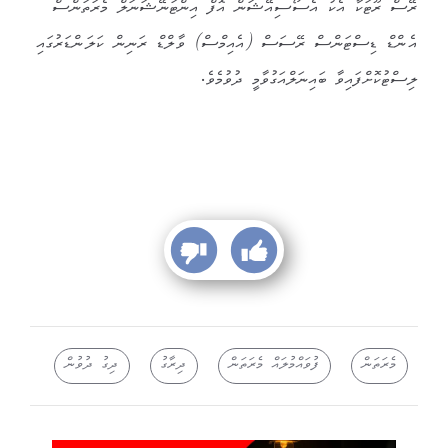
ރޭސް ރޫޓަކާ އެކު އެސޯސިއޭޝަން އޮފް އިންޓަނޭޝަނަލް މެރަތަންސް
އެންޑް ޑިސްޓަންސް ރޭސަސް (އެއިމްސް) ވާލްޑް ރަނިން ކަލަންޑަރުގައި
ލިސްޓުކޮށްފައިވާ ބައިނަލްއަގުވާމީ ދުވުމެވެ.
މެރަތަން
ފުވައްމުލައް މެރަތަން
ދިރާގު
ދިގު ދުވުން