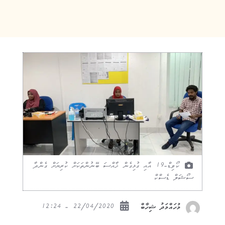
ކޯވިޑް-19 އާއި ގުޅިގެން ޚާއްސަ ބޭނުންތަކަށް ކުރިޔަށް ގެންދާ
ސޯޝަލް ޑެސްކް
22/04/2020 - 12:24
މުހައްމަދު ޝިހާބް