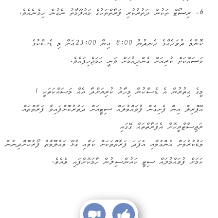
6. ރިސޯޓް ތަކުން ދަތުރުކުރި ފަރާތްތަކުގެ މައުލޫމާތު ނެގުން ހިމެނެއެވެ.
ކޮންމެ ދުވަހެއްގެ ހެނދުނު 8:00 އިން 23:00އަށް މި ޑެސްކުގެ
މަސައްކަތް ކުރިއަށް ގެންދިއުމަށް ވަނީ ހަމަޖެހިފައެވެ.
މީގެ އިތުރުން އެ ޑެސްކުން މިހާރު ކުރިޔަށްދާ އެއް މަސައްކަތަކީ 1
އޭޕްރިލް އިން ފެށިގެން ފުވައްމުލައް ސިޓީއަށް ދަތުރުކޮށްފައިވާ ފަރާތްތައް
ރަޖިސްޓްރީކޮށް އެފަރާތްތައް ގޭގައި
މަޑުކުރުމަށް އެންގުމާއި އެފަދަ ފަރާތްތަކަށް ކަމާއި ގުޅޭ މައުލޫމާތު ފޯރުކޮށްދިނުން
ކަމަށް ފުވައްމުލައް ސިޓީ ކައުންސިލުން ހާމަކޮށްފައި ވެއެވެ.