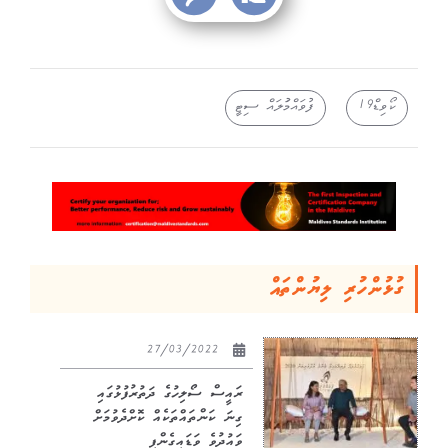
ކޯވިޑް19
ފުވައްމުަލައް ސިޓީ
ގުޅުންހުރި ލިޔުންތައް
27/03/2022
ރައީސް ސޯލިހުގެ ދަތުރުފުޅުގައި
ގިނަ ކަންތައްތަކެއް ކޮށްދެވުމަށް
ވައުދުވެ ވަޑައިގެންފި