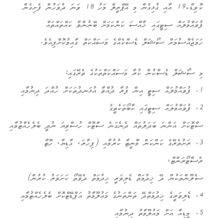
ކޮވިޑް-19 އާއި ގުޅިގެން މި އޭޕްރީލް މަހު 18 ވަނަ ދުވަހުން ފެށިގެން
ފުވައްމުލައް ސިޓީގައި ޚާއްސަ ކަންކަމަށް ބޭނުންވާ ކައްތައްތައް
ހަމަޖެއްސުމަށް ސޯޝަލް ޑެސްކެއްގެ މަސައްކަތް ގާއިމުކޮށްފިއެވެ.
މި ސޯޝަލް ޑެސްކުން ކުރާ މަސައްކަތްތަކުގެ ތެރޭގައި:
1. ފުވައްމުލައް ސިޓީ އިން ފުރާ ދުއްވާ އުޅަނދުތަކަށް ހުއްދަ ދިނުމާއި
2. ފުވައްމުލައް ސިޓީގައި ކާބޯތަކެތީގެ
ސްޓޮކަށް އަންނަ ބަދަލުތައް ދެނެގަނެ ސްޓޮކް ހުސްވިޔަ ނުދީ ބެލެހެއްޓުމާއި
3. ރަށުތެރޭގެ ކަންކަން މޮނީޓާ ކުރުމާއި (ފިހާރަ، ގާޑިޔާ، ހޮޓާ
ރެސްޓޯރަންޓް،
ސެލޫންތަކުން ދޭ ޚިދުމަތް ޑެލިވަރީ ޚިދުމަތް ދެވޭތޯ ކަށަވަރު ކުރުން)
4. ޑެލިވަރީގެ ޚިދުމަތްދޭ ތަންތަނުގެ މައުލޫމާތު އަޕްޑޭޓްކޮށް ބެލެހެއްޓުމާއި
5. މީޑިއާ އަށް މައުލޫމާތު ދިނުމާއި