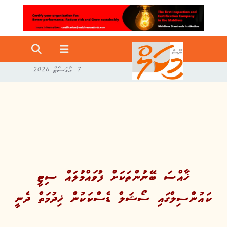
7 އޯގަސްޓް 2026
ޚާއްސަ ބޭނުންތަކަށް ފުވައްމުލައް ސިޓީ
ކައުންސިލްގައި ސޯޝަލް ޑެސްކަކުން ޚިދުމަތް ދެނީ