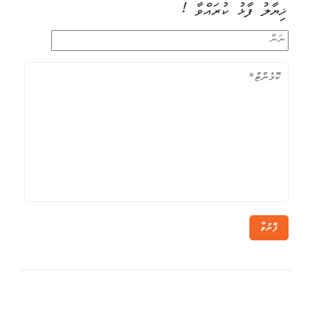
ޚިޔާލު ފާޅު ކުރައްވާ !
ފޮނުވާ