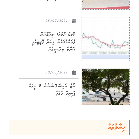
08/07/2021
ކޮވިޑު ހާލަތު: މިރޯގާއަށް
ފުވައްމުލަކުން މިއަދު ޕޮޒިޓިވުވީ
އެންމެ ބިދޭސީއެއް
08/03/2021
ބޯޓް އައިސޮލޭޝަނުން 3 މީހަކު
ޕޮޒިޓިވް ވެއްޖެ
ޚިޔާލުތައް