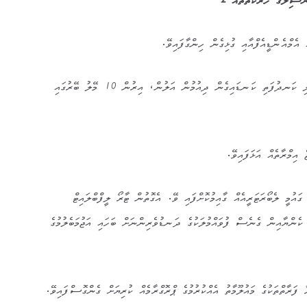
ފުވައްމުލަކު އިރުމަތީ ފަރާތު އޮއިވާލި ކަނދުފަތި ކަނޑައިގެން ދިއުމުން އަލުން، އިރުން 10 މޭލު ބޭރުގައި
އިމްރާތެއް އަޅަފައިވޭ.
ގައުމީ ލެބޯރަޓަރީއެއް ގާއިމުކޮށްފައި ވޭ. އެގޮތުން ޓާރޯ ލީފްބްލައިޓް
ެންޔާއިން ގެނެސް ފުވައްމުލަކުގެ ދަނޑުވެރިންނަށް ބަހައި އަޖުމަބެލުމުގެ
 ފަރާތްތަކުގެ މައުލޫމާތު އެއްކުރުމުގެ ޕްރޮގްރާމެއް ކުރިޔަށް ގެންގޮސްފައިވޭ.