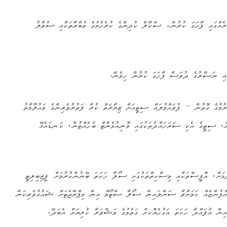
އްގައި ފާހަގަ ކުރުން- ސްކޫލް ކުދިންގެ ކުރެހުމުގެ މުބާރާތަކާއި ސުވާލު
ާއި ނަސްރުގެ ދުވަސް ފާހަގަ ކުރުން ހިމެނޭ.
ކުރުމުގެ ގޮތުން – ފުވައްމުލައް ސިޓީއަށް ޒިޔާރަތް ކުރާ ފަތުރުވެރިންގެ މައުލޫމާތު
ް، ސިޓީގެ އެކި ސަރަހައްދުތަކުގައި މޮނިއުމެންޓް ބެހެއްޓުން، ކަނޑައެޅޭ
މަށް، އޮފީސްތަކާއި މިސްކިތްތަކުގައި ސޯލާ ހަކަތަ ބޭނުންކުރުމަށް ފީޒިބިލިޓީ
ންފުންޏެއް ކަމަށްވާ ސަންލައިން ސޯލާ ސްޓޯމް އިން މިޕްރޮޖެޓަށް ޝައުގުވެރިކަން
އިން އުފައްދާ ހަކަތަ އަގުހެޔޮކށް ގަތުމުގެ މަޝްވަރާ ކުރިޔަށް އެބަދޭ.