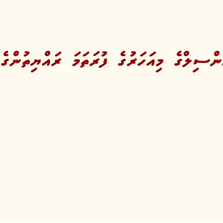
ްސިލްގެ މިއަހަރުގެ ފުރަތަމަ ރައްޔިތުންގެ 