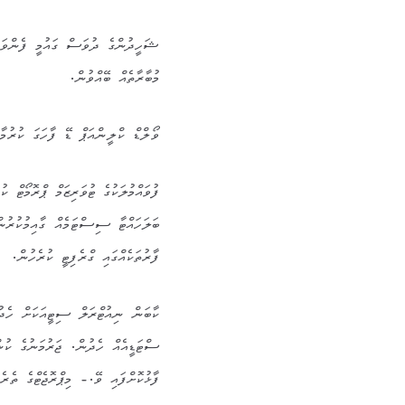
ޝަހީދުންގެ ދުވަސް ގައުމީ ފެންވަރެ
މުބާރާތެއް ބޭއްވުން.
ވޯލްޑް ކްލީންއަޕް ޑޭ ފާހަގަ ކުރުމ
ފުވައްމުލަކުގެ ޓުވަރިޒަމް ޕްރޮމޯޓް 
ބަލަހައްޓާ ސިސްޓަމެއް ގާއިމުކުރުނ
ފާރުތަކެއްގައި ގްރެފިޓީ ކުރެހުން.
ކާބަން ނިއުޓްރަލް ސިޓީއަކަށް ހެދު
ސްޓަޑީއެއް ހެދުން. ޖަރުމަނުގެ ކު
ފާޅުކޮށްފައި ވޭ.- މިޕްރޮޖެޓްގެ ތެރެ