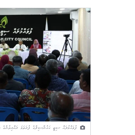
ފުވައްމުލައް ސިޓީ ކައުންސިލްގެ ފުރަތަމަ ރައްޔިތުންގެ ބައްދ