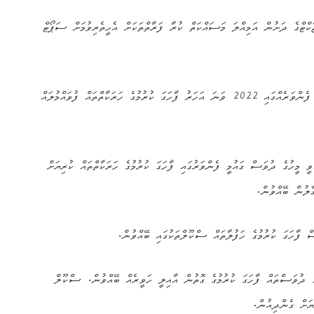
ޕްރޮޖެކްޓްގެ ދަށުން އަމިއްލަ މަސައްކަތް ކުރާ ފަރާތްތަކަށް އެހީތެރިވުމަށް ސަޕޯޓް
ދުނިޔޭގެ ތިމާވެށީގެ ދުވަސް ގައުމީ ފެންވަރެއްގައި 2022 ވަނަ އަހަރު ފާހަގަ ކުރުމުގެ ހަރަކާތްތައް ފުވައްމުލައް
 މީހުގެ ދުވަސް ގައުމީ ފެންވަރުގައި ފާހަގަ ކުރުމުގެ ހަރަކާތްތައް ކުރިޔަށް
ލުން ބޭއްވުން.
ް ފާހަގަ ކުރުމުގެ ހަފުލާތައް ސްކޫލްތަކުގައި ބޭއްވުން.
ެ ދުވަސްތައް ފާހަގަ ކުރުމުގެ ގޮތުން އާއިލީ ހަވީރެއް ބޭއްވުން. ސްކޫލް
ޔަށް ގެންދިއުން.