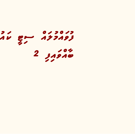
ފުވައްމުލައް ސިޓީ ކައުނ
ބާއްވައިފި 2