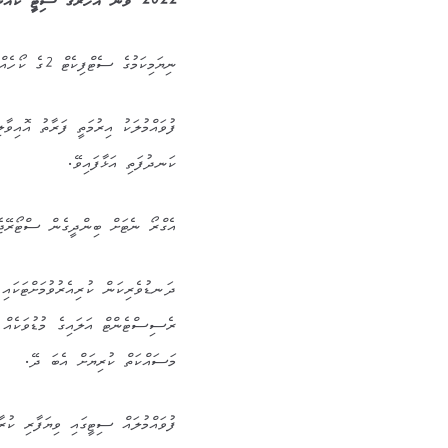
2022 ވަނަ އަހަރުގެ ސިޓީ ކައުންސިލްގެ ހަރަކާތްތައް 2
ނިޔަމިކަމުގެ ސެޓްފިކެޓް 2ގެ ކޯހެއް އެމްއެންޑީއެފްއާއި ގުޅިގެން ހިންގާފައިވޭ.
ކަނދުފަތި އަޅާފައިވޭ.
އެގްރޯ ނެޓަށް ބިންދީގެން ސްޓޯރޭޖެ 
ދަނޑުވެރިކަން ކުރިއެރުވުމަށްޓަކައި 
ރެސިސްޓެންޓް އަލައިގެ މުޑުވަކެއް ކ
މަސައްކަތް ކުރިޔަށް އެބަ ދޭ.
ފުވައްމުލައް ސިޓީގައި ވިޔަފާރި ކުރާ