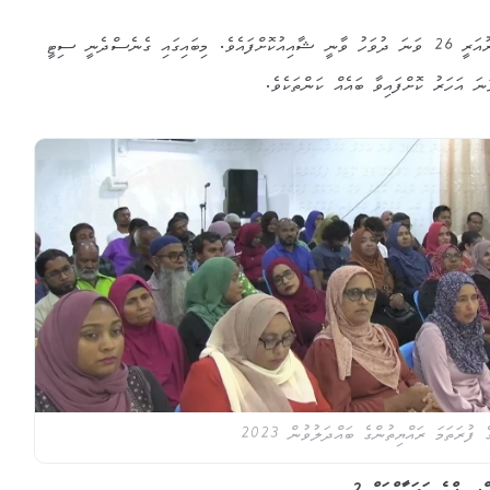
މި ޚަބަރުގެ ކުރީބައި ފައިތުވި ފެބުރުއަރީ 26 ވަނަ ދުވަހު ވާނީ ޝާއިއުކޮށްފައެވެ. މިބައިގައި ގެނެސްދެނީ ސިޓީ
ުރަތަމަ ރައްޔިތުންގެ ބައްދަލުވުން 2023