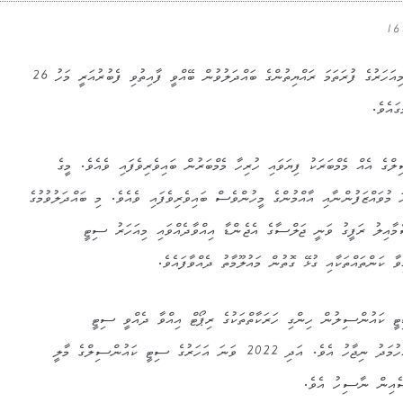
ފުވައްމުލައް ސިޓީ ކައުންސިލްގެ މިއަހަރުގެ ފުރަތަމަ ރައްޔިތުންގެ ބައްދަލުވުން ބޭއްވީ ފާއިތުވި ފެބުރުއަރީ މަހު 26
ައެވެ.
ގެ އެއް މެމްބަރަކު ފިޔަވައި ހުރިހާ މެމްބަރުން ބައިވެރިވެފައި ވެއެވެ. މީގެ
ވައްޒަފުންނާއި އާއްމުންގެ މީހުންވެސް ބައިވެރިވެފައި ވެއެވެ. މި ބައްދަލުވުމުގެ
މާއިލު ރަފީގު ވަނީ ޖަލްސާގެ އެޖެންޑާ އިއްވާދެއްވައި މިއަހަރު ސިޓީ
ާ ކަންތައްތަކާއި ގުޅޭ ގޮތުން މައުލޫމާތު ދެއްވާފައެވެ.
ރުގެ ސިޓީ ކައުންސިލުން ހިންގި ހަރަކާތްތަކުގެ ރިޕޯޓް އިއްވާ ދެއްވީ ސިޓީ
ކައުންސިލގެ ޑިރެކްޓާ ޖެނެރަލް އަހުމަދު ނިޖާހު އެވެ. އަދި 2022 ވަނަ އަހަރުގެ ސިޓީ ކައުންސިލްގެ މާލީ
ސެއިން ނާސިހު އެވެ.