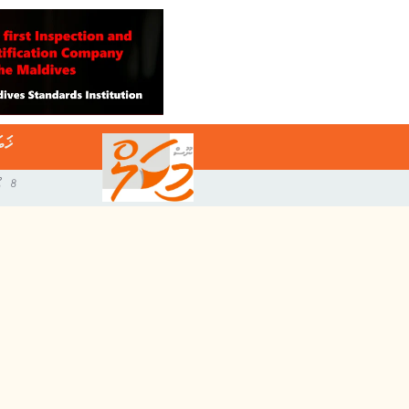
ޚަބ
8 އޯގަސްޓް 2026