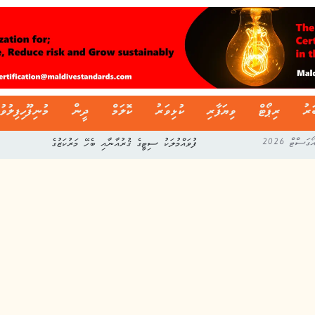
ަރު
ރިޕޯޓް
ވިޔަފާރި
ކުޅިވަރު
ކޮލަމް
ދީން
މުނިފޫހިފިލުވު
ދިވެހި ސާފިން ލީގުގެ މިއަހަރުގެ ފުރަތަމަ