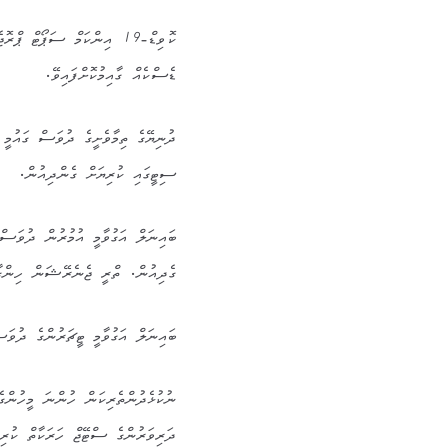
ކޮވިޑް-19 އިންކަމް ސަޕޯޓް 
ޑެސްކެއް ގާއިމުކޮށްފައިވޭ.
ސިޓީގައި ކުރިޔަށް ގެންދިއުން.
ބައިނަލް އަގުވާމީ އުމުރުން ދުވަސްވީ
ގެދިއުން. ތްރީ ޖެނެރޭޝަން ހިންގާ
ބައިނަލް އަގުވާމީ ޓީޗަރުންގެ ދުވަސ
ނުކުޅެދުންތެރިކަން ހުންނަ މީހުންގ
ދަރިވަރުންގެ ސްޓޭޖް ހަރަކާތް ކުރި