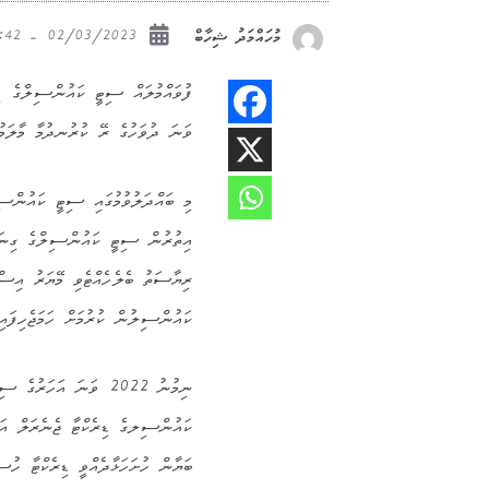
02/03/2023 - 16:42
މުހައްމަދު ޝިހާބް
ވަނަ ދުވަހުގެ ރޭ ކުރުނދުމާ މާލަމުގ
މި ބައްދަލުވުމުގައި ސިޓީ ކައުންސިލް
އިތުރުން ސިޓީ ކައުންސިލްގެ ގިނަ މު
ރިޔާސަތު ބެލެހެއްޓެވި މޭޔަރު އިސް
ކައުންސިލުން ކުރުމަށް ހަމަޖެހިފައިވ
ނިމުނު 2022 ވަނަ އަހަ
ބަޔާން ހުށަހަޅާދެއްވީ ޑިރެކްޓާ ހު