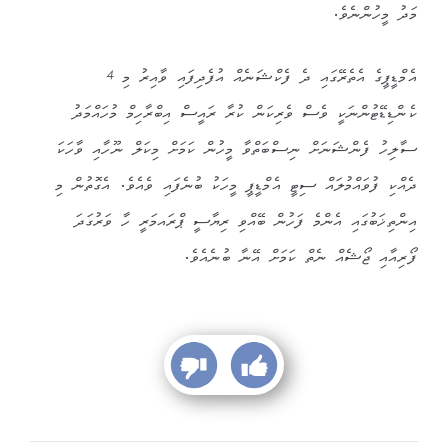
މަދު މީހުންނެވެ.
އެމްޑީޕީގެ އެތެރޭގައި ދެ ފެކްޝަނެއް އުފެދިފައި ވާއިރު މި 4
ކެންޑިޑޭޓުންނަކީ ވެސް ވެރިކަން ކުރާ ރައީސް އިބްރާހިމް މުހައްމަދު
ސާލިހު ފެންޝަނަށް ނިސްބަތްވާ މީހުން ކަމަށް މިކަލް ނޫހާއި ވާހަކަ
ދެއްކި ފުވައްމުލައް ސިޓީ އެމްޑީޕީ މީހަކު ބުނެފައި ވެއެވެ. އެގޮތުން މި
އިންތިޚަބުގައި އެންމެ ފަހުން ބޭއްވި ރިޔާސީ ޕްރައމަރީ ހާ ވަރުގަދަ
ފޯރިއާއި ޖޯޝެއް ނެތް ކަމަށް އޭނާ ބުނެއެވެ.