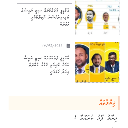
އެމްޑީޕީ ފުވައްމުލައް ސިޓީ ރައީސްގެ
ބައި-އިލެކްޝަން ކާމިޔާބުކުރީ
މުޖުތަބާ
16/02/2023
އެމްޑީޕީ ފުވައްމުލައް ސިޓީ ރައީސް
ކަމަށް ކުރިމަތި ލުމުގެ މުއްދަތު
މިއަދު ހަމަވަނީ
ޚިޔާލުތައް
ޚިޔާލު ފާޅު ކުރައްވާ !