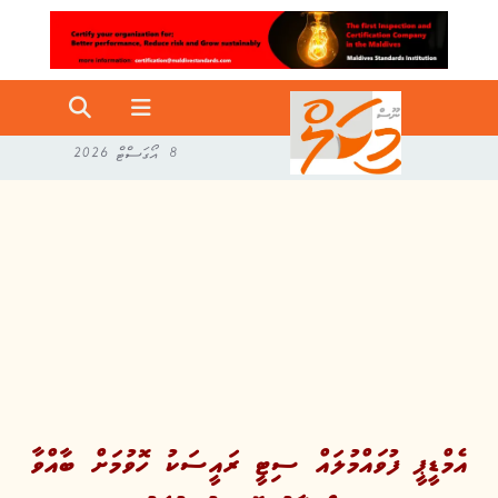
8 އޯގަސްޓް 2026
އެމްޑީޕީ ފުވައްމުލައް ސިޓީ ރައީސަކު ހޮވުމަށް ބާއްވާ