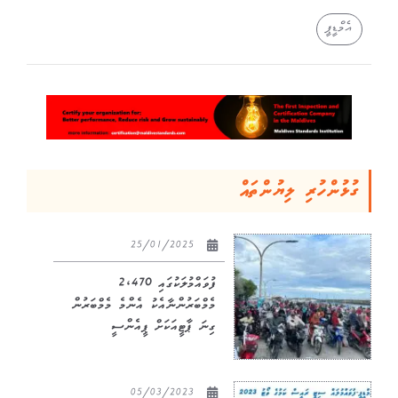
އެމްޑީޕީ
ގުޅުންހުރި ލިޔުންތައް
25/01/2025
ފުވައްމުލަކުގައި 2,470
މެމްބަރުންނާއެކު އެންމެ މެމްބަރުން
ގިނަ ޕާޓީއަކަށް ޕީއެންސީ
05/03/2023