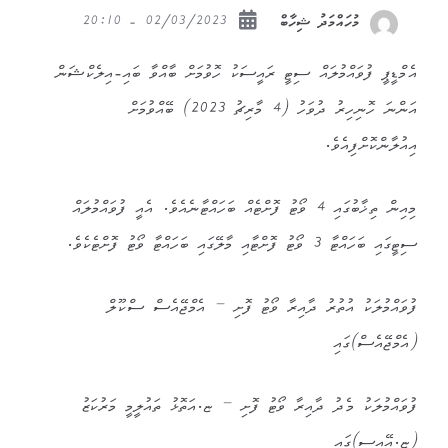
02/03/2023 - 20:10
މުހައްމަދު ޝިހާބް
އެމްޑީޕީ ފުވައްމުލައް ސިޓީ ރައީސަކު ހޮވުމަށް ބާއްވާ ބައި-އިލެކްޝަން
އަންނަ ހޮނިހިރު ދުވަހު (4 މާރިޗު 2023) ބޭއްވުމަށް
އިއުލާންކޮށްފިއެވެ.
މިއިން ތިޚާބުގައި 4 ވޯޓު ފޮށްޓެއް ބަހައްޓާނެއެވެ. އެއީ ފުވައްމުލައް
ސިޓީގައި ބަހައްޓާ 3 ވޯޓު ފޮށްޓާއި މާލޭގައި ބަހައްޓާ ވޯޓު ފޮށްޓެކެވެ.
ފުވައްމުލަކު އުތުރު ދާއިރާ ވޯޓު ފޮށި – އެމްޖޭއެސް ސްކޫލް
(އެމްޖޭއެސް)ގައި
ފުވައްމުލަކު މެދު ދާއިރާ ވޯޓު ފޮށި – ޏ.އަތޮޅު ތައުލީމީ މަރުކަޒު
(ޏ.އޭއީސީ)ގައި