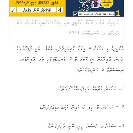
ހޮނިހިރު ދުވަހު ބާއްވާ އެމްޑީޕީ ބައި އިލެކްޝަނުގައި ވާދަކުރާ މެދު
ދާއިރާގެ ދެ ކެންޑިޑޭޓުން 2023
އެމްޑީޕީގެ މި މަގާމަށް 4 މީހަކު ކުރިމަތިލާފައި ވެއެވެ. އެއީ ފުވައްމުލަކު
ދެކުނު ދާއިރާއަށް ނިސްބަތް ވާ 2 ކެންޑިޑޭޓަކާއި މެދު ދާއިރާއަށް
ނިސްބަތްވާ 2 ކެންޑިޑޭޓެކެވެ.
1- އަހުމަދު މުޖުތަބާ މަހިލަނބުމާގެ/މާދަޑު
2 – ހަސަން ވާސިފު ހުސެއިން ފަޅަގަނޑިގެ/ފުނާޑު
3- ސައުދުﷲ ހަސަން ދީދީ ނޫރީ ފެހި/ފުނާޑު