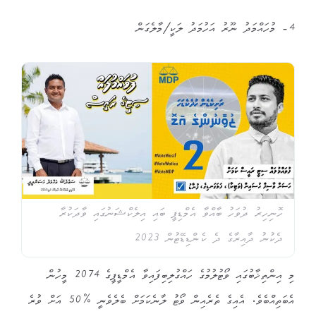
4- މުހައްމަދު ނޫރު އަހުމަދު ލަކީ/މާލެގަން
ހޮނިހިރު ދުވަހު ބާއްވާ އެމްޑިޕީ ބައި އިލެކްޝަނުގައި ވާދަކުރާ
ދެކުނު ދާއިރާގެ ދެ ކެންޑިޑޭޓުން 2023
މި އިންތިޚާބުގައި ވޯޓުލުމުގެ ހައްގުލިބިފައިވާ އެމްޑީޕީގެ 2074 މީހުން
އެބަތިއްބެވެ. އެއިގެ ތެރެއިން ވޯޓު ލާނެކަމަށް ބެލެވެނީ %50 އަށް ވުރެ