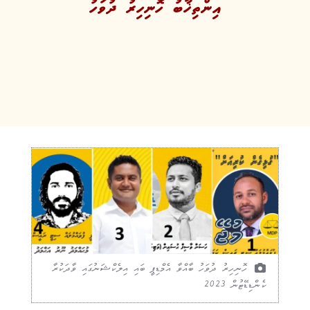
އިންތިޚާބު ހޮނިހިރު ދުވަހު
ހޮނިހިރު ދުވަހު ބާއްވާ އެމްޑިޕީ ބައި އިލެކްޝަނުގައި ވާދަކުރާ
ކެންޑިޑޭޓުން 2023