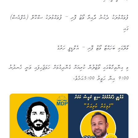
ފުވައްމުލަކު ދެކުނު ދާއިރާ ވޯޓު ފޮށި – ފުވައްމުލަކު ސްކޫލް (އެފްއެސް)
ގައި
މާލޭގައި ބަހައްޓާ ވޯޓު ފޮށި – އެމްޑީޕީ ހަރުގެ
މި އިންތިޚާބުގައި ވޯޓުލުން ކުރިޔަށް ގެންދިއުމަށް ހަމަޖެހިފައި ވަނީ ހެނދުނު
9:00 އިން ހަވީރު 5:00އަށެވެ.