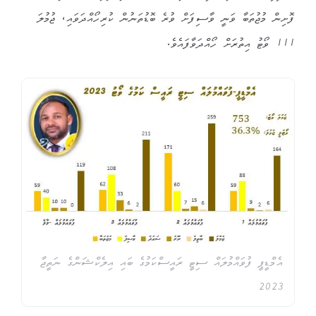
ފޮށިން މުޖުތަބާ ވަނީ ވާސިފަށް ވުރެ ބޮޑުތަނުން ކުރިހޯއްދަވައި، ޖުމުލަ
111 ވޯޓު އިތުރަށް ހޯއްދަވާފައެވެ.
އެމްޑީޕީ ފުވައްމުލައް ސިޓީ ރައީސްކަމުގެ ބައި އިލެކްޝަންގެ ނަތީޖާ
2023