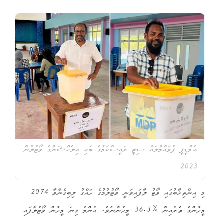
އެމްޑީޕީ ފުވައްމުލައް ސިޓީ ރައީސްކަމުގެ ބައި އިލެކްޝަންގެ ވޯޓުލުން
2023
މި އިންތިޚާބުގައި ވޯޓު ލާފައިވަނީ ވޯޓުލުމުގެ ހައްގު ލިބިގެންވާ 2074
މީހުންގެ ތެރެއިން %36.3 މީހުންނެވެ. އެންމެ ގިނަ މީހުން ވޯޓުލާފައި