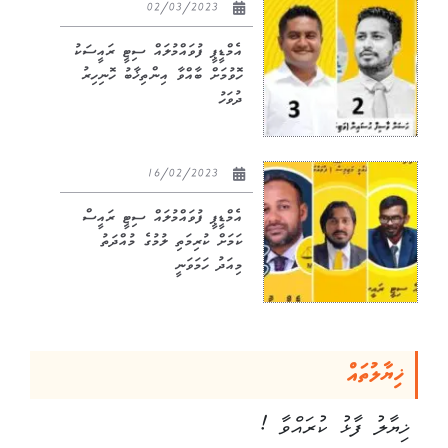
02/03/2023
އެމްޑީޕީ ފުވައްމުލައް ސިޓީ ރައީސަކު
ހޮވުމަށް ބާއްވާ އިންތިޚާބު ހޮނިހިރު
ދުވަހު
16/02/2023
އެމްޑީޕީ ފުވައްމުލައް ސިޓީ ރައީސް
ކަމަށް ކުރިމަތި ލުމުގެ މުއްދަތު
މިއަދު ހަމަވަނީ
ޚިޔާލުތައް
ޚިޔާލު ފާޅު ކުރައްވާ !