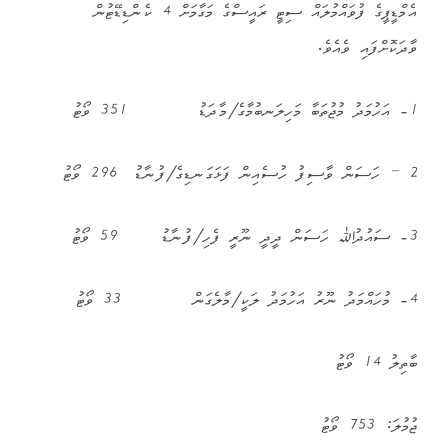
އެމްޑީޕީގެ ފުވައްމުލައް ސިޓީ ރައީސްގެ މަގާމަށް 4 ކެންޑިޑޭޓުން
ވާދަކޮށްފައި ވެއެވެ.
1- އަހުމަދު މުޖުތަބާ މަހިލަނބުމާގެ/މާދަޑު 351 ވޯޓު
2 – ހަސަން ވާސިފު ހުސެއިން ފަޅަގަނޑިގެ/ފުނާޑު 296 ވޯޓު
3- ސައުދުﷲ ހަސަން ދީދީ ނޫރީ ފެހި/ފުނާޑު 59 ވޯޓު
4- މުހައްމަދު ނޫރު އަހުމަދު ލަކީ/މާލެގަން 33 ވޯޓު
ބާތިލު 14 ވޯޓު
ޖުމުލަ: 753 ވޯޓު