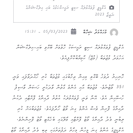
އެމްޑީޕީ ފުވައްމުލައް ސިޓީ ރައީސްކަމުގެ ބައި އިލެކްޝަންގެ
ނަތީޖާ 2023
05/03/2023 - 15:31
މުހައްމަދު ޝިހާބް
އެމްޑީޕީ ފުވައްމުލައް ސިޓީ ރައީސަކު ހޮވުމަށް ބޭއްވި ބައި-އިލެކްޝަން
އަހުމަދު މުޖުތަބާ (މުޖޭ) ކާމިޔާބުކޮށްފިއެވެ.
ހޮނިހިރު ދުވަހު ބޭއްވި މިއިން ތިޚާބުގައި މުޖުތަބާ ކުރި ހޯއްދަވާފައި ވަނީ
351 ވޯޓުނެވެ. މުޖުތަބާ އާއި އެންމެ ގާތުން ވާދަކުރީ ހަސަން ވާސިފު
ހުސޭއިން އެވެ. އޭނާ ވަނީ ފުވައްމުލަކު އުތުރު ދާއިރާގެ ފޮށްޓާއި ދެކުނު
ދާއިރާގެ ފޮށިން ވެސް އެންމެ ގިނަ ވޯޓު ހޯދާފައެވެ. މުޖުތަބާއަށް ކުރި
ލިބުނީ މެދު ދާއިރާގެ ވޯޓު ފޮށްޓާއި މާލޭގައި ބެހެއްޓި ވޯޓު ފޮށިންނެވެ.
އެމްޑީޕީގެ އެންމެ ގިނަ މީހުން މިހާރު ދަފުތަރުގައި ތިބި މެދު ދާއިރާގެ ވޯޓު