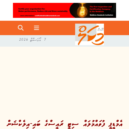
7 އޯގަސްޓް 2026
އެމްޑީޕީ ފުވައްމުލައް ސިޓީ ރައީސްގެ ބައި-އިލެކްޝަން