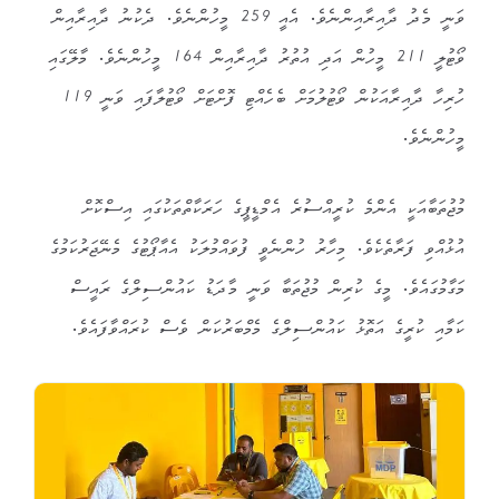
ވަނީ މެދު ދާއިރާއިންނެވެ. އެއީ 259 މީހުންނެވެ. ދެކުނު ދާއިރާއިން
ވޯޓުލީ 211 މީހުން އަދި އުތުރު ދާއިރާއިން 164 މީހުންނެވެ. މާލޭގައި
ހުރިހާ ދާއިރާއަކުން ވޯޓުލުމަށް ބެހެއްޓި ފޮށްޓަށް ވޯޓުލާފައި ވަނީ 119
މީހުންނެވެ.
މުޖުތަބާއަކީ އެންމެ ކުރީއްސުރެ އެމްޑީޕީގެ ހަރަކާތްތަކުގައި އިސްކޮށް
އުޅުއްވި ފަރާތެކެވެ. މިހާރު ހުންނެވީ ފުވައްމުލަކު އެއާޕޯޓުގެ މެނޭޖަރުކަމުގެ
މަގާމުގައެވެ. މީގެ ކުރިން މުޖުތަބާ ވަނީ މާދަޑު ކައުންސިލްގެ ރައީސް
ކަމާއި ކުރީގެ އަތޮޅު ކައުންސިލްގެ މެމްބަރުކަން ވެސް ކުރައްވާފައެވެ.