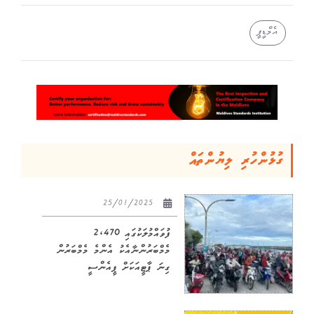
އެމްޑީޕީ
ގުޅުންހުރި ލިޔުންތައް
25/01/2025
ފުވައްމުލަކުގައި 2,470
މެމްބަރުންނާއެކު އެންމެ މެމްބަރުން
ގިނަ ޕާޓީއަކަށް ޕީއެންސީ