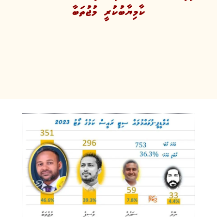
ކާމިޔާބުކުރީ މުޖުތަބާ