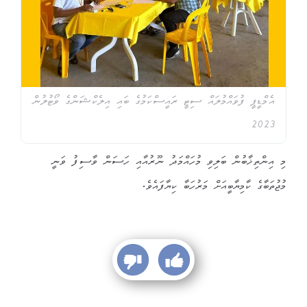
އެމްޑީޕީ ފުވައްމުލައް ސިޓީ ރައީސްކަމުގެ ބައި އިލެކްޝަންގެ ވޯޓުލުން
2023
މި އިންތިޚާބުން ބަލިވި މުހައްމަދު ނޫރުއާއި ހަސަން ވާސިފު ވަނީ
މުޖުތަބާގެ ކާމިޔާބީއަށް މަރުހަބާ ކިޔާފައެވެ.