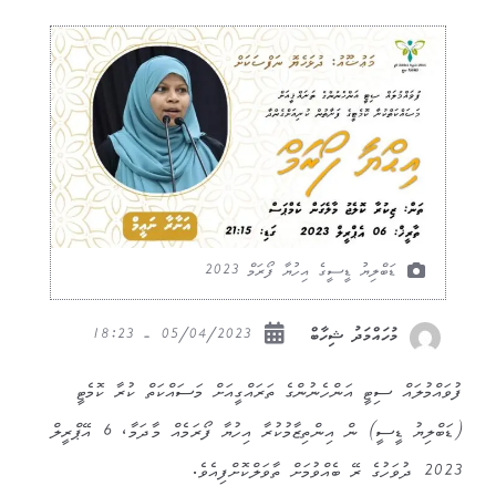
ޑަބްލިޔު ޑީސީގެ އިހުޔާ ފޯރަމް 2023
05/04/2023 - 18:23
މުހައްމަދު ޝިހާބް
ފުވައްމުލައް ސިޓީ އަންހެނުންގެ ތަރައްގީއަށް މަސައްކަތް ކުރާ ކޮމެޓީ
(ޑަބްލިޔު ޑީސީ) ން އިންތިޒާމުކުރާ އިހުޔާ ފޯރަމެއް މާދަމާ، 6 އޭޕްރީލް
2023 ދުވަހުގެ ރޭ ބެއްވުމަށް ތާވަލްކޮށްފިއެވެ.