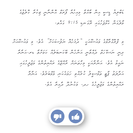
ޑަބްލިޔު ޑީސީ އިން ބާއްވާ މިއިހުޔާ ފޯރަމް އޮންނާނީ ޒިކުރާ ކޮލެޖުގެ
މާލެގަން ކެމްޕަހުގައި ރޭގަނޑި 9:15 ގައެެވ.
މި ފްރޮގްރާމްގެ މައުޟޫއަކީ “ދުޅަހެޔޮ ނަފުސަކަށް” އެވެ. މި މައުޟޫއަށް
ދިނީ ނަސޭހަތް ދެއްވާނީ އަންހެން ބޭކަނބަލެއް ކަމަށްވާ ޑރ.އަނާރާ
ނައީމު އެވެ. އަނާރާއަކީ މިހާތަނަށް ރާއްޖޭގެ ރައްޔިތުންގެ މަޖުލީހުގައި
އަދާލަތު ޕާޓީ ތަމްސީލު ކުރެއްވި ހަމައެކަނި މެމްބަރެވެ. އަނާރާ
ރައްޔިތުންގެ މަޖުލީހުގެ ހދ. މަކުނުދޫ ދާއިރާ އެވެ.