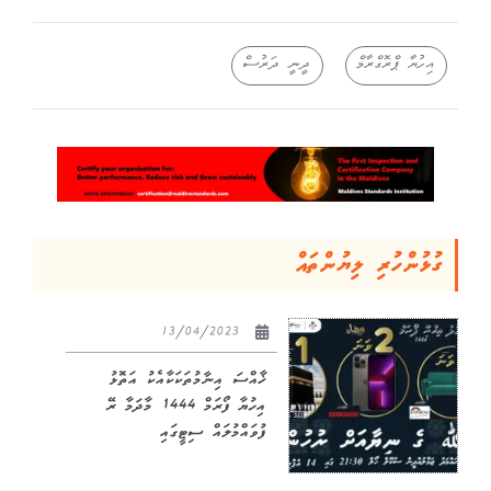
އިހުޔާ ޕްރޮގްރާމް
ދީނީ ދަރުސް
ގުޅުންހުރި ލިޔުންތައް
13/04/2023
ޚާއްސަ އިނާމުތަކަކާއެކު އަތޮޅު
އިހުޔާ ފޯރަމް 1444 މާދަމާ ރޭ
ފުވައްމުލައް ސިޓީގައި