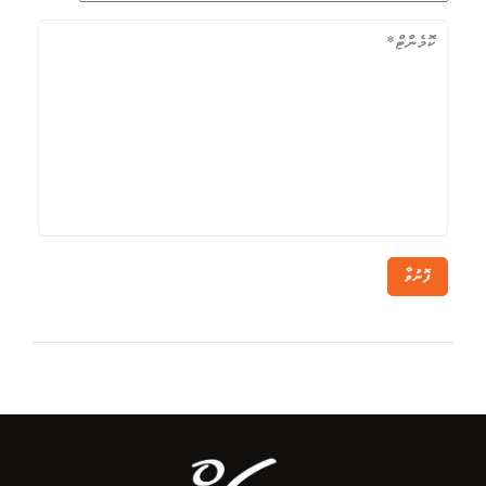
ފޮނުވާ