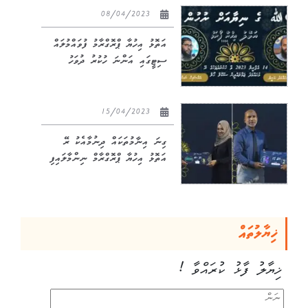
08/04/2023
އަތޮޅު އިހުޔާ ޕްރޮގްރާމު ފުވައްމުލައް
ސިޓީގައި އަންނަ ހުކުރު ދުވަހު
15/04/2023
ގިނަ އިނާމުތަކައް ދިނުމާއެކު ރޭ
އަތޮޅު އިހުޔާ ޕްރޮގްރާމް ނިންމާލައިފި
ޚިޔާލުތައް
ޚިޔާލު ފާޅު ކުރައްވާ !