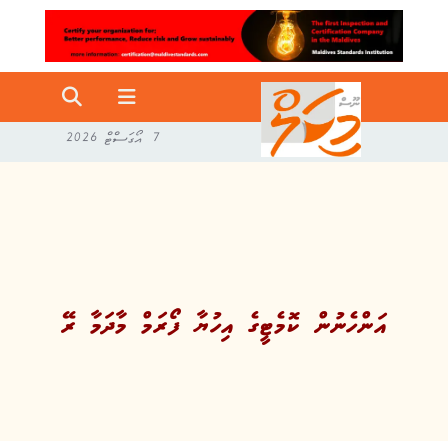
7 އޯގަސްޓް 2026
އަންހެނުން ކޮމެޓީގެ އިހުޔާ ފޯރަމް މާދަމާ ރޭ