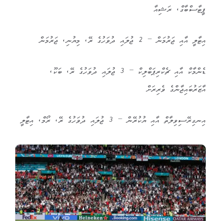
ޕީޓާސްބާގް، ރަޝިއާ
އިޓާލީ އާއި ޖަރުމަން – 2 ޖުލައި ދުވަހުގެ ރޭ، މިޔުނި، ޖަރުމަން
ޑެންމާކް އާއި ޗެކްރިޕަބްލިކް – 3 ޖުލައި ދުވަހުގެ ރޭ، ބަކޫ،
އާޒަރުބައިޖާންގެ ވެރިރަށް
އިނގިރޭސިވިލާތް އާއި ޔުކުރޭން – 3 ޖުލައި ދުވަހުގެ ރޭ، ރޯމް، އިޓާލީ