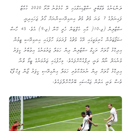
ލަންޑަނުގެ ވެމްބްލީ ސްޓޭޑިއަމްގައި ރޭ ކުޅެވުނު ޔޫރޯ 2020 ކުއާޓާ
ފައިނަލުގެ 7 ވަނަ މެޗު މެޗު އިނގިރޭސިންނަށް ގޯލު ޖަހައިދިނީ
ސްޓާލިން (ޖ.10( އާއި ކެޕްޓަން ހެރީ ކޭން (ޖ.9) އެވެ. 45 ހާސް
ސަޕޯޓަރުން ކުރިމަތީގައި ރޭގެ މެޗުގެ ފުރަތަމަ ހާފުގައި އިނގިރޭސި ޓީމުން
އިދިކޮޅު ގޯލަށް ރަހީމް ސްޓާލިން ދިން ހަމަލާ ޖަރުމަނުގެ އިތުބާރު ކީޕަރު
މެނުއަލް ނޯޔާ ވަނީ ދިފާއުކޮށްފައެވެ. މިހާފުގައި ޖަރުމަނުގެ ޓީމޯ ވާނާ
އިދިކޮޅު ގޯލަށް ދިން ނުރައްކާތެރި ހަމަލާ އިންގިރޭސި ކީޕަރު ޖޯން ޕިކްފޯޑް
ވެސް ވަނީ އަތުން ޖައްސައި ބޭރުކޮށްލާފައެވެ.