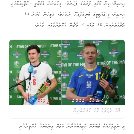
އިނގިރޭސިން މޮޅުވި ފުރަތަމަ ފަހަރެވެ. މިހާތަނަށް ވެމްބްލީ ސްޓޭޑިއަމްގައި
އިނގިރޭސި ގައުމީޓީމު ބަލިވެފައެއް ނުވެއެވެ. އެމީހުން ކުޅުނު 14
މެޗުގެތެރެއިން 10 މޮޅާއި 4 މެޗުން އެއްވަރުވެފައި ވެއެވެ.
ރޭގެ ދެމެޗުގެ މޮޅު ކުޅުންތެރިން
މި ނަތީޖާއާއެކު މުބާރާތް ކާމިޔާބުކުރާނެ ކަމަށް ގިނަބަޔަކު އުއްމީދުކުރި