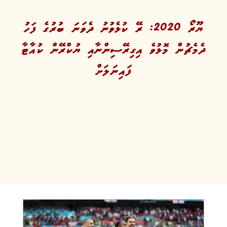
ޔޫރޯ 2020: ރޭ ކުޅެވުނު ދެވަނަ ބުރުގެ ފަހު
ދެމެޗުން މޮޅުވެ އިގިރޭސިންނާއި ޔުކްރޭން ކުއާޓާ
ފައިނަލަށް