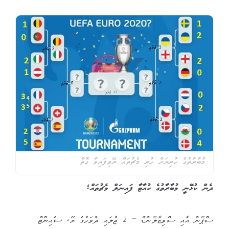
މުބާރާތުގެ ކުރިޔަށް ހުރި މެޗުތައް ރޭވިފައިވާ ގޮތް
ދެން ކުޅޭނީ މުބާރާތުގެ ކުއާޓާ ފައިނަލް މެޗުތައް؛
ސްޕޭން އާއި ސްވިޒާލޭންޑް – 2 ޖުލައި ދުވަހުގެ ރޭ، ސެއިންޓް