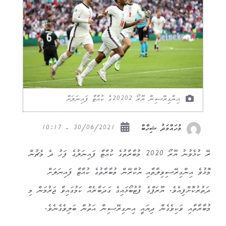
އިންގިރޭސިން ޔޫރޯ 20202ގެ ކުއާޓާ ފައިނަލަށް
30/06/2021 - 10:17
މުހައްމަދު ޝިހާބް
ރޭ ކުޅެވުނު ޔޫރޯ 2020 މުބާރާތުގެ ކުއާޓާ ފައިނަލުގެ ފަހު ދެ މެޗުން
މޮޅުވެ އިންގިރޭސިވިލާތާއި ޔުކްރޭން މުބާރާތުގެ ކުއާޓާ ފައިނަލަށް
ދަތުރުކޮށްފިއެވެ. ޔޫރަޕްގެ ފުޓުބޯޅައިގެ ގަދަބާރެއް ކަމުގައިވާ ޖަރުމަން މި
މުބާރާތާއި ވަކިވެގެން ދިޔައީ އިނގިރޭސިން އަތުން ބަލިވެގެނެވެ.