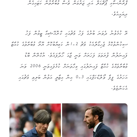
ފްރާންސާއި ޕޯޗްގަލް އަދި ޖަރުމަން ވެސް މުބާރާތުން ކަޓައިގެން
ދިޔައީއެވެ.
ރޭ ކުޅެވުނު ދެވަނަ ބުރުގެ ފަހު މެޗުގައި ކްރޮއޭޝިއާ ޓީމުން ފަހު
ސިކުންތުކޮޅު ޖެހިގޯލާއެކު މެޗު 2-1ން ކަމިޔާބުކޮށް ޔޫރޯ މުބާރާތުގެ ކުއާޓާ
ފައިނަލުން ފުރަތަމަ ފަހަރަށް ވަނީ ޖާގަ ހޯދާފައެވެ. ޔުކްރޭން ބޮޑު
މުބާރާތެއްގެ ކުއާޓާ ފައިނަލުގައި މިހާތަނަށް ކުޅެފައިވަނީ 2006 ވަނަ
އަހަރުގެ ފީފާ ވޯލްޑްކަޕްގައި 3-0 އިން އިޓާލީ އަތުން ބަލިވި މެޗުގައި
އެކަންޏެވެ.