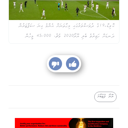
ކޮވިޑް-19ގެ ދުވަސްވަރުގައި މިޙާތަނަށް އެންމެ ގިނަ ސަޕާޓަރުން
ދަނޑަށް ހަޒިރުވެ ބެލި ޔޫރޯ2020 މެޗު. 45،000 މީހުން
ޔޫރޯ ފުޓުބޯޅަ