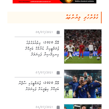
ގުޅުންހުރި ލިޔުންތައް
08/07/2021
ޔޫރޯ 2020: އިތުރުވަގުތުގެ
ޕެނަލްޓީއިން ޑެންމާކް ބަލިކޮށް
އިނގިރޭސިން ފައިނަލަށް
07/07/2021
ޔޫރޯ 2020: ޕެނަލްޓީގައި ސްޕޭން
ބަލިކޮށް އިޓަލީއަށް ފައިނަލަށް
04/07/2021