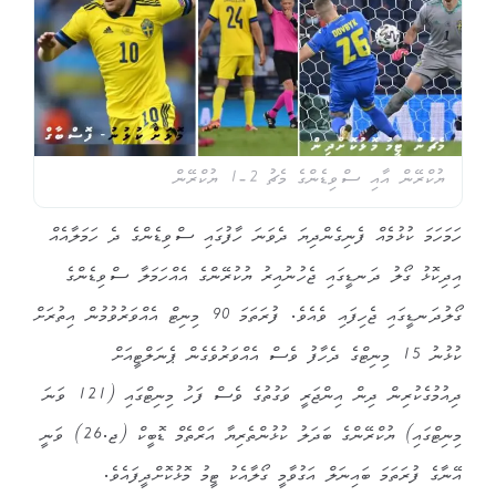
ޔުކްރޭން އާއި ސްވިޑެންގެ މެޗު 2-1 ޔުކްރޭން
ހަމަހަމަ ކުޅުމެއް ފެނިގެންދިޔަ ދެވަނަ ހާފުގައި ސްވިޑެންގެ ދެ ހަމަލާއެއް
އިދިކޮޅު ގޯލު ދަނޑީގައި ޖެހުނުއިރު ޔުކުރޭންގެ އެއްހަމަލާ ސްވިޑެންގެ
ގޯލުދަނޑީގައި ޖެހިފައި ވެއެވެ. ފުރަތަމަ 90 މިނިޓް އެއްވަރުވުމުން އިތުރަށް
ކުޅުނު 15 މިނިޓްގެ ދެހާފު ވެސް އެއްވަރުވެގެން ޕެނަލްޓީއަށް
ދިއުމުގެކުރިން ދިން އިންޖަރީ ވަގުތުގެ ވެސް ފަހު މިނިޓްގައި (121 ވަނަ
މިނިޓްގައި) ޔުކްރޭންގެ ބަދަލު ކުޅުންތެރިޔާ އަރްތެމް ޑޮބީކް (ޖ.26) ވަނީ
އޭނާގެ ފުރަތަމަ ބައިނަލް އަގުވާމީ ގޯލާއެކު ޓީމު މޮޅުކޮށްދީފައެވެ.