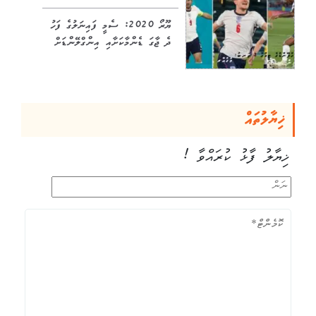
ޔޫރޯ 2020: ސެމީ ފައިނަލުގެ ފަހު
ދެ ޖާގަ ޑެންމާކަށާއި އިންގްލޭންޑަށް
ޚިޔާލުތައް
ޚިޔާލު ފާޅު ކުރައްވާ !