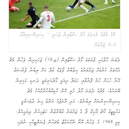
ރޭގެ މެޗުގެ ފުރތަމަ ގޯލް ސްޓާލިން ޖަހަނީ – އިނގިރޭސިވިލާތް
2-0 ޖަރުމަން
ދެވަނަ ހާފުގައި ފުރަތަމަ ގޯލު ސްޓާލިން (ޖ.10) ޖަހައިދިން ފަހުން މެޗު
އެއްވަރު ކުރުމަށް ޖަރުމަނުގެ އިތުބާރު ފޯވަޑް މުލާ އަށް ލިބުނު ފުރުސަތު
އޭނާ ހުހަށް ހުރެ ފޮނުވާލި ހަމަލާ ދިޔައީ ގޯލުއަރިމަތީ ދަނޑި ކައިރިން
ބޭރަށެވެ. މެޗުގެ ދެވަނަ ގޯލު ހެރީ ކޭން ކާމިޔާބުކުރުމާއެކު މެޗު
އިނގިރޭސިންނަށް ލިބުނެވެ. އަދި ޔޫރަޕުގެ އެންމެ ގިނަ ދުވަސްވީ
ގައުމީޓީމު ކޯޗު ޔޯކިމް ލޯ ގެ ޖަރުމަނު މުބާރާތުން ކަޓައިގެން ދިޔައީއެވެ.
މިއީ 1968 ގެ ފަހުން ޔޫރޯ ނޮކްއައުޓް މެޗަކުން ޕެނަލްޓީއާއި ނުލައި