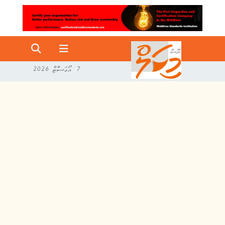
7 އޯގަސްޓް 2026