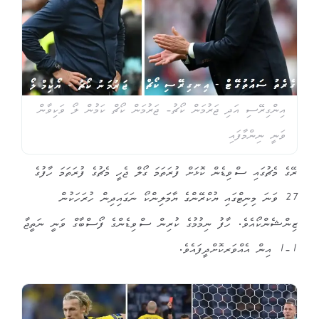
އިންގިރޭސި އަދި ޖަރުމަން ކޯޗު- ޖަރުމަން ކޯޗް ކަމުން ލޯ ވަކިވާން
ވަނީ ނިންމާފައި
ރޭގެ މެޗުގައި ސްވިޑެން ކޮޅަށް ފުރަތަމަ ގޯލް ޖެހީ މެޗުގެ ފުރަތަމަ ހާފުގެ
27 ވަނަ މިނިޓްގައި ޔުކްރޭންގެ ޔާމަަލިންކޯ ނަގައިދިން ހުރަހަކުން
ޒިންޝެންކޯއެވެ. ހާފު ނިމުމުގެ ކުރިން ސްވިޑެންގެ ފޯސްބާގް ވަނީ ނަތީޖާ
1-1 އިން އެއްވަރކޮށްދީފައެވެ.