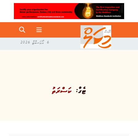
6 އޯގަސްޓް 2026
ޓެގް:
ކަސްރަތު