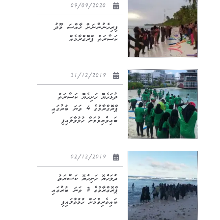
09/09/2020
ފިރިހެނުންނަށް ޚާއްސަ މޫދު
ކަސްރަތު ޕްރޮގްރާމެއް
31/12/2019
ދުޅަހެޔޮ ހަށިހެޔޮ ކަސްރަތު
ޕްރޮގްރާމުގެ 4 ވަނަ ބުރުގައި
ބައިވެރިވުމަށް ހުޅުވާލައިފި
02/12/2019
ދުޅަހެޔޮ ހަށިހެޔޮ ކަސްރަތު
ޕްރޮގްރާމުގެ 3 ވަނަ ބުރުގައި
ބައިވެރިވުމަށް ހުޅުވާލައިފި