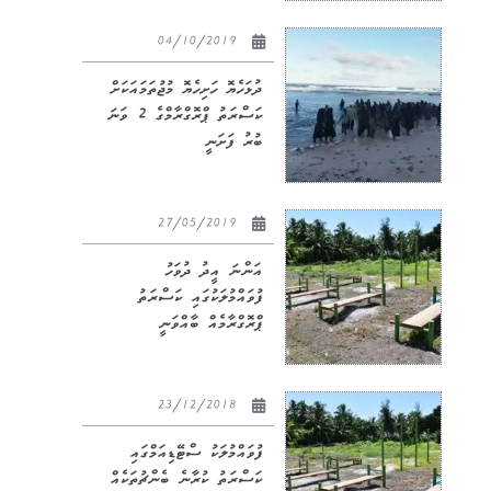
04/10/2019
ދުޅަހެޔޮ ހަށިހެޔޮ މުޖުތަމައަކަށް
ކަސްރަތު ޕްރޮގްރާމްގެ 2 ވަނަ
ބުރު ފަށަނީ
27/05/2019
އަންނަ އީދު ދުވަހު
ފުވައްމުލަކުގައި ކަސްރަތު
ޕްރޮގްރާމެއް ބާއްވަނީ
23/12/2018
ފުވައްމުލަކު ސްޓޭޑިއަމްގައި
ކަސްރަތު ކުރާނެ ބެންޗުތަކެއް