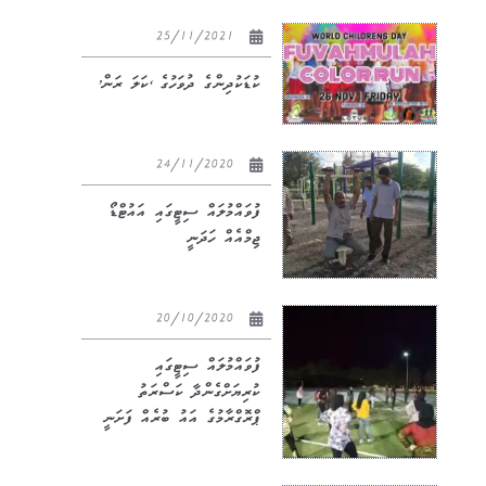
25/11/2021
ކުޑަކުދިންގެ ދުވަހުގެ ‘ކަލަ ރަން’
24/11/2020
ފުވައްމުލައް ސިޓީގައި އައުޓްޑޯ
ޖިމްއެއް ހަދަނީ
20/10/2020
ފުވައްމުލައް ސިޓީގައި
ކުރިޔަށްގެންދާ ކަސްރަތު
ޕްރޮގްރާމުގެ އައު ބުރެއް ފަށަނީ