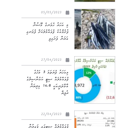
05/05/2023
މި އަހަރު ހުޅަނގު މޫސުން
ފެށުމާއެކު ފުވައްމުލަކަށް ފުޅަނގި
އަރަން ފަށައިފި
27/04/2023
މިއަހަރު ފުރަތަމަ 3 މަހުގެ
ފުވައްމުލައް ސިޓީ ކައުންސިލުގެ
އާމްދަނީއަކީ 14.6 މިލިޔަން
ރުފިޔާ
22/04/2023
ފުވައްމުލައް ސިޓީގައި ފަގީރުން