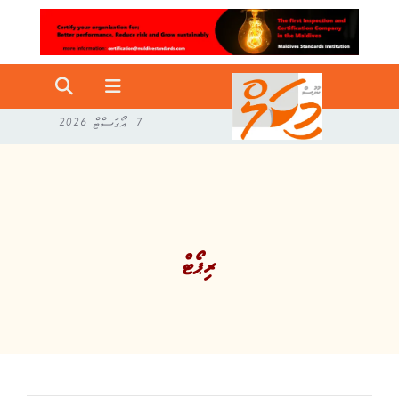
7 އޯގަސްޓް 2026
ރިޕޯޓް