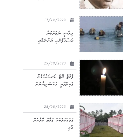
17/10/2023
ދިރާސީ ނަޒަރަކުން
ރަސްގެފާނާއި ރަންނަމާރި
25/09/2023
ފްލެޓް ރޭޓު ކަނޑައެޅުމުން
ފައިދާވާނީ މުއްސަދިންނަށް
28/08/2023
ފުވައްމުލަކަށް ފްލެޓް މާލެއަށް
ގޯތި