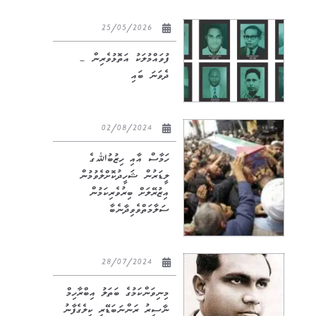
25/05/2026
ފުވައްމުލަކު އަތޮޅުވެރިން –
ދެވަނަ ބައި
02/08/2024
ހަމާސް އާއި ހިޒުބުﷲގެ
ލީޑަރުން ޝަހީދުކޮށްލެވުމުން
އިޒުރޭލަށް ބިރުވެރިކަމުން
ސަލާމަތްވެވިދާނެބާ
28/07/2024
މިނިވަންކަމުގެ ބަތަލު އިބްރާހިމް
ނާސިރު ރަންނަބަޑޭރި ކިލެގެފާނު