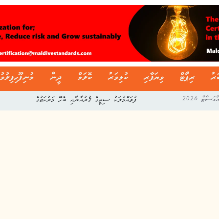
ަރު
ރިޕޯޓް
ވިޔަފާރި
ކުޅިވަރު
ކޮލަމް
ދީން
މުނިފޫހިފިލުވު
ފުވައްމުލަކު ސިޓީގެ ޤުރުއާނާއި ބެހޭ މަރުކަޒުގެ