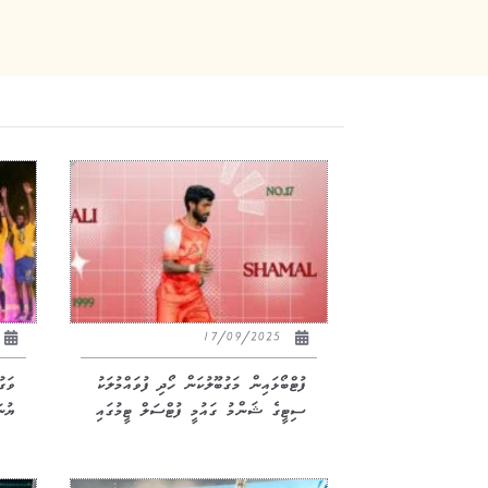
17/09/2025
ފުޓްބޯޅައިން މަގުބޫލުކަން ހޯދި ފުވައްމުލަކު
ވަގ
ސިޓީގެ ޝަންމު ގައުމީ ފުޓްސަލް ޓީމުގައި
ޔުނ