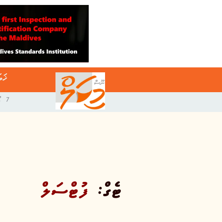
ޚަބ
7 އޯގަސްޓް 2026
ޓެގް:
ފުޓްސަލް