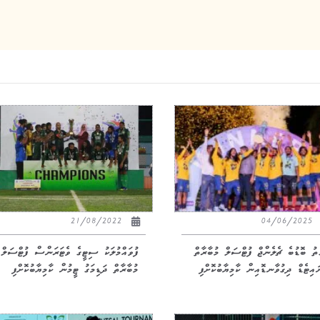
21/08/2022
04/06/2025
ުތު ބޮޑުބެ ޗެލެންޖް ފުޓްސަލް މުބާރާތް
ފުވައްމުލަކު ސިޓީގެ ވެޓަރަންސް ފުޓްސަލް
ައިޓެޑް ދިގުވާނޑޮއިން ކާމިޔާބުކޮށްފި
މުބާރާތް ދަޑިމަގު ޓީމުން ކާމިޔާބުކޮށްފި