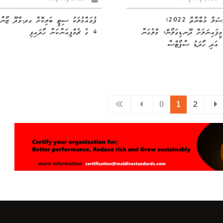
25/05/2022
04/07/2022
ފުޓްސަލް މުބާރާތް 2022:
ފުވައްމުލަކު ސިޓީ ބަލިކޮށް ގދ.ވާދޫ ޒޯން
ީފައިނަލަށް ދޫނޑިގަލޯނާ، މާލެގަން
4 ގެ ޗެމްޕިއަންކަން ހޯދައިފި
ަދި ހޯދަޑު ސްޕޯޓްސް
0
1
2