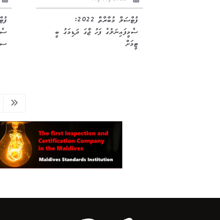
05/07/2022
ފުޓްސަލް މުބާރާތް 2022:
ސެމީފައިނަލުގެ ފަހު ޖާގަ ދަޑިމަގު ބީ
ސެމ
ޓީމަށް
ސ އ