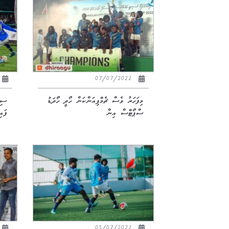
07/07/2022
މިފަހަރު ވެސް ޗެމްޕިއަންކަން ހޯދީ ހޯދަޑު
ސިޓ
ސްޕޯޓްސް އިން
ފައ