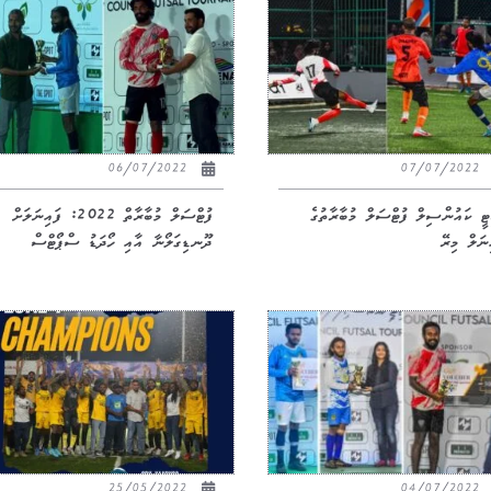
06/07/2022
07/07/2022
ީ ކައުންސިލް ފުޓްސަލް މުބާރާތުގެ
ފުޓްސަލް މުބާރާތް 2022: ފައިނަލަށް
ިނަލް މިރޭ
ދޫނޑިގަލޯނާ އާއި ހޯދަޑު ސްޕޯޓްސް