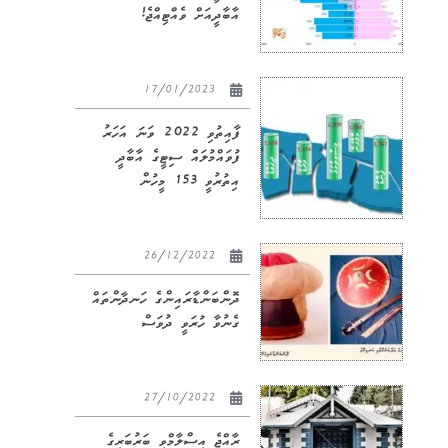
އާބާދީއަށް ވެއްޓިއްޖެ!
17/01/2023
ފާއިތުވި 2022 ވަނަ އަހަރު
ފުވައްމުލައް ސިޓީގެ އާބާދީ
އިތުރުވީ 153 މީހުން
26/12/2022
ދޮންބަންޑާރައިންގެ ހަނދާންތައް
ގެނުވާ ހުރަވީ ދުވަސް
27/10/2022
ރާއްޖެ އިސްލާމްވީ ބަރުބަރީގެ