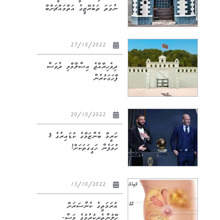
ނުވަތަ ތަބުރޭޒީގެ އަތްމައްޗަށްބާ
27/10/2022
ދިވެހިރާއްޖެ އިސްލާމްވި ދުވަސް
ފާހަގަކުރުން
20/10/2022
ކަރީމް ބެންޒަމާގެ ކުޑައިރުގެ 3
ހުވަފެން ހަގީގަތަކަށް!
13/10/2022
އުރަމަތީގެ ކެންސަރަށް
ހޭލުންތެރިކުރުމުގެ މަސް-