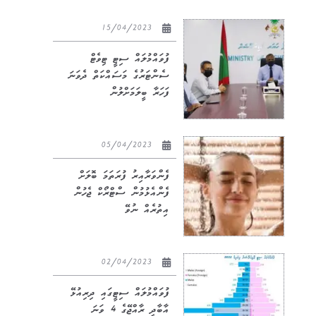
15/04/2023
ފުވައްމުލައް ސިޓީ ޓިވެޓް
ސެންޓަރުގެ މަސައްކަތް ދެވަނަ
ފަހަރާ ބީލަމަށްލުން
05/04/2023
ފެންވަރާއިރު ފުރަތަމަ ބޮލަށް
ފެންއެޅުމުން ސްޓްރޯކް ޖެހުން
އިތުރެއް ނުވޭ
02/04/2023
ފުވައްމުލައް ސިޓީގައި ދިރިއުޅޭ
އާބާދީ ރާއްޖޭގެ 4 ވަނަ