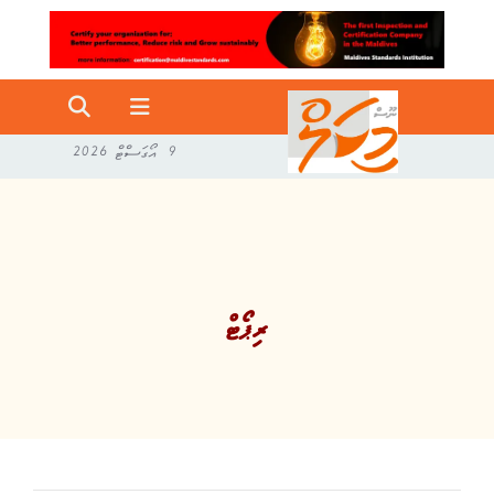
9 އޯގަސްޓް 2026
ރިޕޯޓް