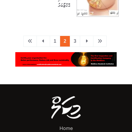
އޮކްޓޯބަރު
1
2
3
Home